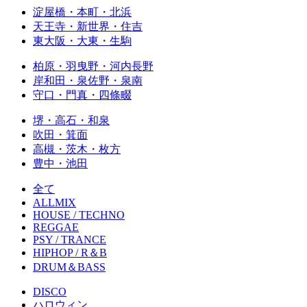
淀屋橋・本町・北浜
天王寺・新世界・住吉
東大阪・大東・生駒
柏原・羽曳野・河内長野
岸和田・泉佐野・泉南
守口・門真・四條畷
堺・高石・和泉
吹田・箕面
高槻・茨木・枚方
豊中・池田
全て
ALLMIX
HOUSE / TECHNO
REGGAE
PSY / TRANCE
HIPHOP / R＆B
DRUM＆BASS
DISCO
ハロウィン