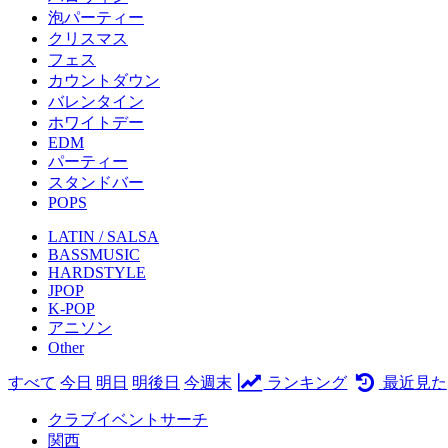
泡パーティー
クリスマス
フェス
カウントダウン
バレンタイン
ホワイトデー
EDM
パーティー
スタンドバー
POPS
LATIN / SALSA
BASSMUSIC
HARDSTYLE
JPOP
K-POP
アニソン
Other
すべて
今日
明日
明後日
今週末
ランキング
最近見た
クラブイベントサーチ
関西