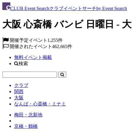
CLUB
Event Search
クラブイベントサーチ
by Event Search
大阪 心斎橋 バンビ 日曜日 - 
開催予定イベント
1,255件
開催されたイベント
462,665件
無料イベント掲載
検索
クラブ
関西
大阪
なんば・心斎橋・ミナミ
梅田・北新地
京橋・鶴橋