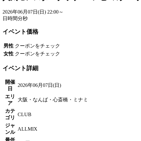
2026年06月07日(日)
22:00～
日
時間
分
秒
イベント価格
男性
クーポンをチェック
女性
クーポンをチェック
イベント詳細
開催
2026年06月07日(日)
日
エリ
大阪・なんば・心斎橋・ミナミ
ア
カテ
CLUB
ゴリ
ジャ
ALLMIX
ンル
最低