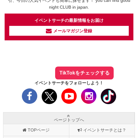
引、今日の人気イベントも簡単に探せます！ you can find good
night CLUB in japan.
イベントサーチの最新情報をお届け
メールマガジン登録
イベントサーチ - TikTok
人気のお店を動画で配信中！
気になる今話題の人気情報も
最新のイベント情報やお得なクーポン
まとめてTikTokでチェックしよう！
TikTokをチェックする
イベントサーチをフォローしよう！
ページトップへ
TOPページ
イベントサーチとは？