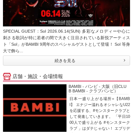
SPECIAL GUEST：Sol 2026.06.14(SUN) 多彩なメロディーや心に
刺さる歌詞が特に若者の間で大きく注目されている新悦アーティス
ト「Sol」がBAMBI 9周年のスペシャルゲストとして登場！ Sol 等身
大で飾ら...
続きを見る
店舗・施設・会場情報
BAMBI - バンビ - 大阪（旧CLU
B BAMBI - クラブバンビ）
日本一盛り上がる場所=【BAMB
I】 エナジー溢れるオシャレなU22
を応援する、#モンスタークラブと
して発進していきます。 「平日10
00人で盛り上がる #モンスターク
ラブ 」はダテじゃない！ エブリデ