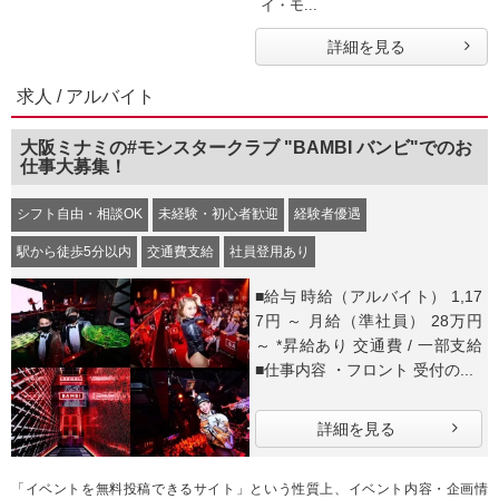
イ・モ...
詳細を見る
求人 / アルバイト
大阪ミナミの#モンスタークラブ "BAMBI バンビ"でのお
仕事大募集！
シフト自由・相談OK
未経験・初心者歓迎
経験者優遇
駅から徒歩5分以内
交通費支給
社員登用あり
■給与 時給（アルバイト） 1,17
7円 ～ 月給（準社員） 28万円
～ *昇給あり 交通費 / 一部支給
■仕事内容 ・フロント 受付の...
詳細を見る
「イベントを無料投稿できるサイト」という性質上、イベント内容・企画情