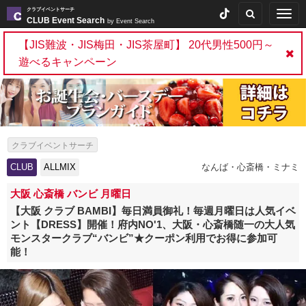
クラブイベントサーチ
Togg
CLUB Event Search
by Event Search
navig
【JIS難波・JIS梅田・JIS茶屋町】 20代男性500円～
遊べるキャンペーン
クラブイベントサーチ
CLUB
ALLMIX
なんば・心斎橋・ミナミ
大阪 心斎橋 バンビ 月曜日
【大阪 クラブ BAMBI】毎日満員御礼！毎週月曜日は人気イベ
ント【DRESS】開催！府内NO'1、大阪・心斎橋随一の大人気
モンスタークラブ“バンビ”★クーポン利用でお得に参加可
能！