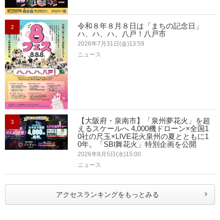
令和８年８月８日は「まちの記念日」
2
ハ、ハ、ハ、八戸！八戸市
2026年7月31日(金)13:59
ニュース
【大阪府・泉南市】「泉州夢花火」を超
3
えるスケールへ 4,000機ドローン×全国1
0社の尺玉×LIVE花火泉州の夏とともに1
0年。「SBI舞花火」特別企画を公開
2026年8月5日(水)15:00
ニュース
アクセスランキングをもっとみる