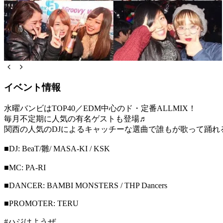
イベント情報
水曜バンビはTOP40／EDM中心のド・定番ALLMIX！
毎月不定期に人気の有名ゲストも登場♬
関西の人気のDJによるキャッチーな選曲で誰もが歌って踊れるP
■DJ: BeaT/雛/ MASA-KI / KSK
■MC: PA-RI
■DANCER: BAMBI MONSTERS / THP Dancers
■PROMOTER: TERU
#ハジけようぜ