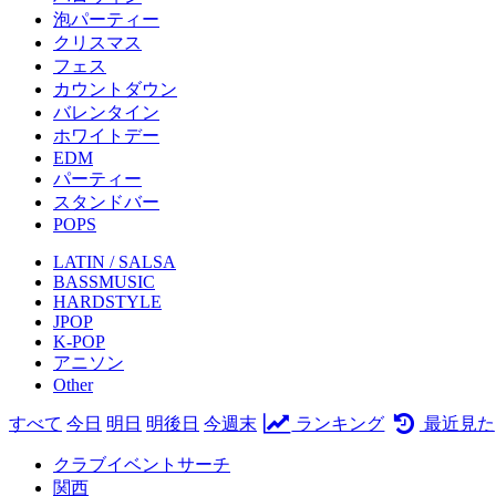
泡パーティー
クリスマス
フェス
カウントダウン
バレンタイン
ホワイトデー
EDM
パーティー
スタンドバー
POPS
LATIN / SALSA
BASSMUSIC
HARDSTYLE
JPOP
K-POP
アニソン
Other
すべて
今日
明日
明後日
今週末
ランキング
最近見た
クラブイベントサーチ
関西