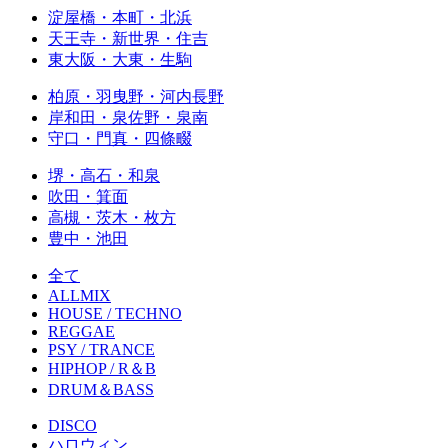
淀屋橋・本町・北浜
天王寺・新世界・住吉
東大阪・大東・生駒
柏原・羽曳野・河内長野
岸和田・泉佐野・泉南
守口・門真・四條畷
堺・高石・和泉
吹田・箕面
高槻・茨木・枚方
豊中・池田
全て
ALLMIX
HOUSE / TECHNO
REGGAE
PSY / TRANCE
HIPHOP / R＆B
DRUM＆BASS
DISCO
ハロウィン