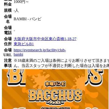
1000円～
料金
規模
-人
会場
BAMBI - バンビ
名
会場
-
電話
会場
大阪府大阪市中央区東心斎橋1-18-27
住所
東急ビルB1
会場
https://eventsearch.jp/facility/club-
bambi
URL
注意
※18歳未満のご入場は条例によりお断りさせて頂き
事項
ん。当店スタッフが不適切と判断した場合は入場をお