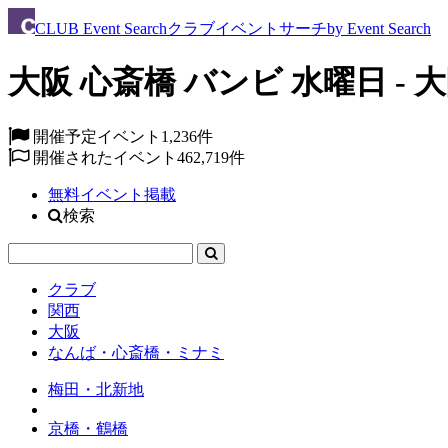
CLUB
Event Search
クラブイベントサーチ
by Event Search
大阪 心斎橋 バンビ 水曜日 - 
開催予定イベント
1,236件
開催されたイベント
462,719件
無料イベント掲載
検索
クラブ
関西
大阪
なんば・心斎橋・ミナミ
梅田・北新地
京橋・鶴橋