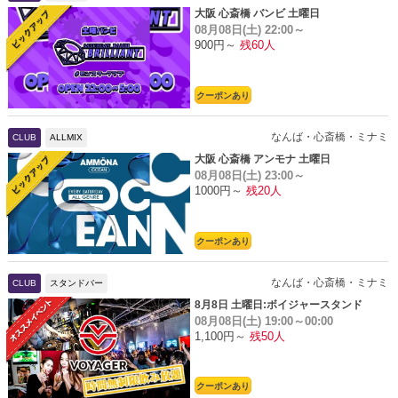
大阪 心斎橋 バンビ 土曜日
08月08日(土)
22:00～
900円～
残60人
クーポンあり
なんば・心斎橋・ミナミ
CLUB
ALLMIX
大阪 心斎橋 アンモナ 土曜日
08月08日(土)
23:00～
1000円～
残20人
クーポンあり
なんば・心斎橋・ミナミ
CLUB
スタンドバー
8月8日 土曜日:ボイジャースタンド
08月08日(土)
19:00～00:00
1,100円～
残50人
クーポンあり