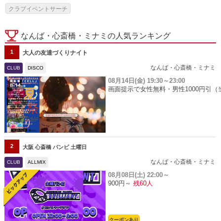
クラブイベントサーチ
なんば・心斎橋・ミナミの人気ランキング
1
大人の友達づくりナイト
なんば・心斎橋・ミナミ
CLUB
DISCO
08月14日(金)
19:30～23:00
画面提示で女性無料・男性1000円引（
2
大阪 心斎橋 バンビ 土曜日
なんば・心斎橋・ミナミ
CLUB
ALLMIX
08月08日(土)
22:00～
900円～
残60人
クーポンあり