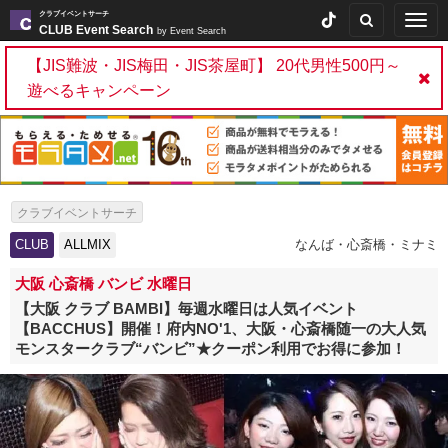
クラブイベントサーチ
Togg
CLUB Event Search
by Event Search
navig
【JIS難波・JIS梅田・JIS茶屋町】 20代男性500円～
遊べるキャンペーン
クラブイベントサーチ
CLUB
ALLMIX
なんば・心斎橋・ミナミ
大阪 心斎橋 バンビ 水曜日
【大阪 クラブ BAMBI】毎週水曜日は人気イベント
【BACCHUS】開催！府内NO'1、大阪・心斎橋随一の大人気
モンスタークラブ“バンビ”★クーポン利用でお得に参加！