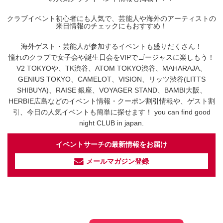
クラブイベント初心者にも人気で、芸能人や海外のアーティストの
来日情報のチェックにもおすすめ！
海外ゲスト・芸能人が参加するイベントも盛りだくさん！
憧れのクラブで女子会や誕生日会をVIPでゴージャスに楽しもう！
V2 TOKYOや、TK渋谷、ATOM TOKYO渋谷、MAHARAJA、
GENIUS TOKYO、CAMELOT、VISION、リッツ渋谷(LITTS
SHIBUYA)、RAISE 銀座、VOYAGER STAND、BAMBI大阪、
HERBIE広島などのイベント情報・クーポン割引情報や、ゲスト割
引、今日の人気イベントも簡単に探せます！ you can find good
night CLUB in japan.
イベントサーチの最新情報をお届け
メールマガジン登録
イベントサーチ - TikTok
人気のお店を動画で配信中！
気になる今話題の人気情報も
最新のイベント情報やお得なクーポン
まとめてTikTokでチェックしよう！