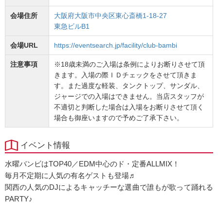
会場住所
大阪府大阪市中央区東心斎橋1-18-27
東急ビルB1
会場URL
https://eventsearch.jp/facility/club-bambi
注意事項
※18歳未満のご入場は条例によりお断りさせて頂
きます。入場の際ＩＤチェックをさせて頂きま
す。また過度な軽装、タンクトップ、サンダル、
ジャージでの入場はできません。当店スタッフが
不適切と判断した場合は入場をお断りさせて頂く
場合も御座いますので予めご了承下さい。
イベント情報
水曜バンビはTOP40／EDM中心のド・定番ALLMIX！
毎月不定期に人気の有名ゲストも登場♬
関西の人気のDJによるキャッチーな選曲で誰もが歌って踊れる
PARTY♪