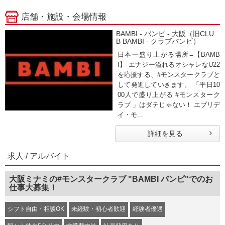
店舗・施設・会場情報
BAMBI - バンビ - 大阪（旧CLU
B BAMBI - クラブバンビ）
日本一盛り上がる場所=【BAMB
I】 エナジー溢れるオシャレなU22
を応援する、#モンスタークラブと
して発進していきます。 「平日10
00人で盛り上がる #モンスターク
ラブ 」はダテじゃない！ エブリデ
イ・モ...
詳細を見る
求人 / アルバイト
大阪ミナミの#モンスタークラブ "BAMBI バンビ"でのお
仕事大募集！
シフト自由・相談OK
未経験・初心者歓迎
経験者優遇