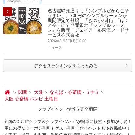
名古屋驛麺通りに「シンプルだからこそ
3
うまい。」700円のシンプルラーメンが
期間限定で登場 「きのかわ軒」「ほく
と亭」にて期間限定『シンプルラーメ
ン』を販売 ジェイアール東海フードサ
ービス株式会社
2026年8月3日(月)10:00
ニュース
アクセスランキングをもっとみる
関西
大阪
なんば・心斎橋・ミナミ
大阪 心斎橋 バンビ 土曜日
クラブイベント情報を完全網羅
全国のCULB“クラブ＆クラブイベント”が簡単に検索・参加が可能！
更にお得なクーポン割引 ( ゲスト割引 ) 付イベントも多数掲載中！
六本木、渋谷、西麻布、銀座の東京都内クラブイベント情報や、大