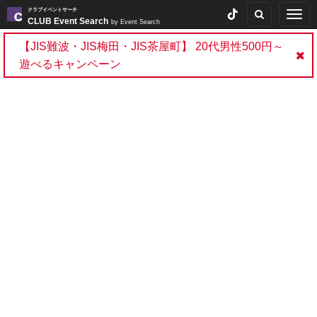
クラブイベントサーチ
Togg
CLUB Event Search
by Event Search
navig
【JIS難波・JIS梅田・JIS茶屋町】 20代男性500円～
遊べるキャンペーン