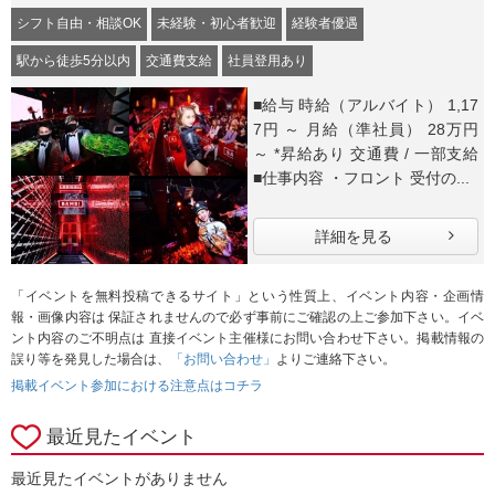
シフト自由・相談OK
未経験・初心者歓迎
経験者優遇
駅から徒歩5分以内
交通費支給
社員登用あり
■給与 時給（アルバイト） 1,17
7円 ～ 月給（準社員） 28万円
～ *昇給あり 交通費 / 一部支給
■仕事内容 ・フロント 受付の...
詳細を見る
「イベントを無料投稿できるサイト」という性質上、イベント内容・企画情
報・画像内容は 保証されませんので必ず事前にご確認の上ご参加下さい。イベ
ント内容のご不明点は 直接イベント主催様にお問い合わせ下さい。掲載情報の
誤り等を発見した場合は、
「お問い合わせ」
よりご連絡下さい。
掲載イベント参加における注意点はコチラ
最近見たイベント
最近見たイベントがありません