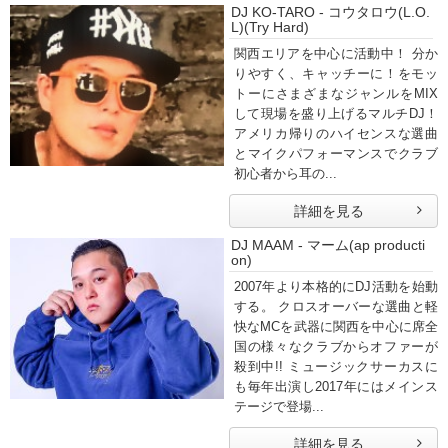
DJ KO-TARO - コウタロウ(L.O.
L)(Try Hard)
関西エリアを中心に活動中！ 分か
りやすく、キャッチーに！をモッ
トーにさまざまなジャンルをMIX
して現場を盛り上げるマルチDJ！
アメリカ帰りのハイセンスな選曲
とマイクパフォーマンスでクラブ
初心者から耳の...
詳細を見る
DJ MAAM - マーム(ap producti
on)
2007年より本格的にDJ活動を始動
する。 クロスオーバーな選曲と軽
快なMCを武器に関西を中心に席全
国の様々なクラブからオファーが
殺到中!! ミュージックサーカスに
も毎年出演し2017年にはメインス
テージで登場...
詳細を見る