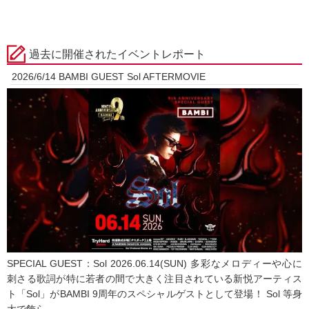
過去に開催されたイベントレポート
2026/6/14 BAMBI GUEST Sol AFTERMOVIE
SPECIAL GUEST：Sol 2026.06.14(SUN) 多彩なメロディーや心に
刺さる歌詞が特に若者の間で大きく注目されている新悦アーティス
ト「Sol」がBAMBI 9周年のスペシャルゲストとして登場！ Sol 等身
大で飾ら...