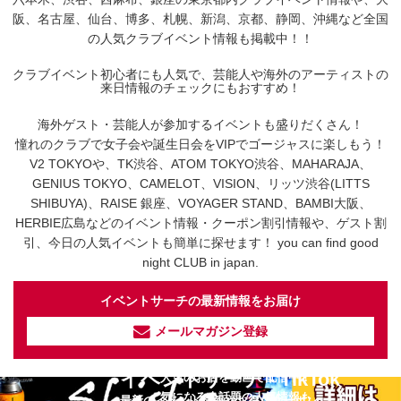
阪、名古屋、仙台、博多、札幌、新潟、京都、静岡、沖縄など全国
の人気クラブイベント情報も掲載中！！
クラブイベント初心者にも人気で、芸能人や海外のアーティストの
来日情報のチェックにもおすすめ！
海外ゲスト・芸能人が参加するイベントも盛りだくさん！
憧れのクラブで女子会や誕生日会をVIPでゴージャスに楽しもう！
V2 TOKYOや、TK渋谷、ATOM TOKYO渋谷、MAHARAJA、
GENIUS TOKYO、CAMELOT、VISION、リッツ渋谷(LITTS
SHIBUYA)、RAISE 銀座、VOYAGER STAND、BAMBI大阪、
HERBIE広島などのイベント情報・クーポン割引情報や、ゲスト割
引、今日の人気イベントも簡単に探せます！ you can find good
night CLUB in japan.
イベントサーチの最新情報をお届け
メールマガジン登録
イベントサーチ - TikTok
人気のお店を動画で配信中！
気になる今話題の人気情報も
最新のイベント情報やお得なクーポン