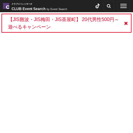
クラブイベントサーチ
Togg
CLUB Event Search
by Event Search
navig
【JIS難波・JIS梅田・JIS茶屋町】 20代男性500円～
遊べるキャンペーン