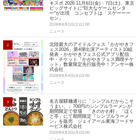
キスポ 2026 11月6日(金)・7日(土)、東京
ビッグサイトに“巨大なゲームセンタ
ー”が出現 コンセプトは「スゲーーー
セン」
2026年8月1日(土)11:00
ニュース
北陸最大のアイドルフェス「かがやきフ
2
ェス2026」第4弾出演アーティスト10組
発表・かがやきフェス公式アプリ配信
中・チケット「かがやきフェス満喫チケ
ット」数量限定先行販売中！アンサー株
式会社
2026年8月4日(火)10:00
ニュース
名古屋驛麺通りに「シンプルだからこそ
3
うまい。」700円のシンプルラーメンが
期間限定で登場 「きのかわ軒」「ほく
と亭」にて期間限定『シンプルラーメ
ン』を販売 ジェイアール東海フードサ
ービス株式会社
2026年8月3日(月)10:00
ニュース