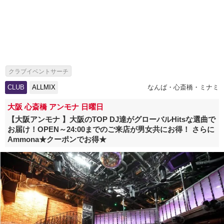
クラブイベントサーチ
CLUB
ALLMIX
なんば・心斎橋・ミナミ
大阪 心斎橋 アンモナ 日曜日
【大阪アンモナ 】大阪のTOP DJ達がグローバルHitsな選曲で
お届け！OPEN～24:00までのご来店が男女共にお得！ さらに
Ammona★クーポンでお得★