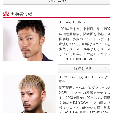
もっと見る
出演者情報
DJ Kenji.T KIRIST
1981年生まれ。京都府出身。1997
年活動開始後、関西圏を中心に全
国各地、多数のイベントへゲスト
出演している。03年よりMIX CDを
多数リリース。04年よりリリース
している10年以上の超ロングセラ
ーSOUTH HIPHOP MI...
詳細を見る
DJ YOGA - ヨガ(AXCELL / アク
セル)
関西新鋭レーベルプロダクションA
XCELL(アクセル)所属アーティス
ト。2003年頃からDJとしての活動
を始めたDJ YOGA。 その頃より
様々な人々との出会いを経て数多
くのCLUB出演等をSTANDARDに