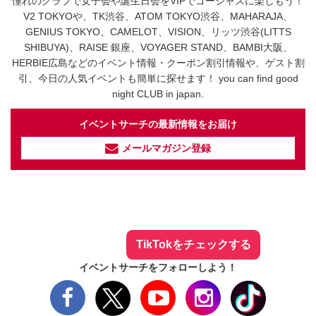
憧れのクラブで女子会や誕生日会をVIPでゴージャスに楽しもう！
V2 TOKYOや、TK渋谷、ATOM TOKYO渋谷、MAHARAJA、
GENIUS TOKYO、CAMELOT、VISION、リッツ渋谷(LITTS
SHIBUYA)、RAISE 銀座、VOYAGER STAND、BAMBI大阪、
HERBIE広島などのイベント情報・クーポン割引情報や、ゲスト割
引、今日の人気イベントも簡単に探せます！ you can find good
night CLUB in japan.
イベントサーチの最新情報をお届け
メールマガジン登録
イベントサーチ - TikTok
人気のお店を動画で配信中！
気になる今話題の人気情報も
最新のイベント情報やお得なクーポン
まとめてTikTokでチェックしよう！
TikTokをチェックする
イベントサーチをフォローしよう！