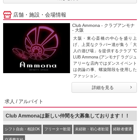
店舗・施設・会場情報
Club Ammona - クラブアンモナ
- 大阪
大阪・東心斎橋の中心を盛り上
げ、上質なクラバー達が集う「大
人の遊び場」を提供するクラブ “C
LUB Ammona (アンモナ)” ラグジュ
アリーな店内ではダンスイベント
は勿論の事、螺旋階段を使用した
ファッション...
詳細を見る
求人 / アルバイト
Club Ammonaは新しい仲間を大募集しております！！
シフト自由・相談OK
フリーター歓迎
未経験・初心者歓迎
経験者優遇
交通費支給