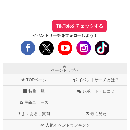
イベントサーチ - TikTok
人気のお店を動画で配信中！
気になる今話題の人気情報も
最新のイベント情報やお得なクーポン
まとめてTikTokでチェックしよう！
TikTokをチェックする
イベントサーチをフォローしよう！
ページトップへ
TOPページ
イベントサーチとは？
特集一覧
レポート・口コミ
最新ニュース
よくあるご質問
最近見た
人気イベントランキング