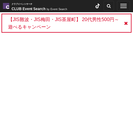
クラブイベントサーチ
Togg
CLUB Event Search
by Event Search
navig
【JIS難波・JIS梅田・JIS茶屋町】 20代男性500円～
遊べるキャンペーン