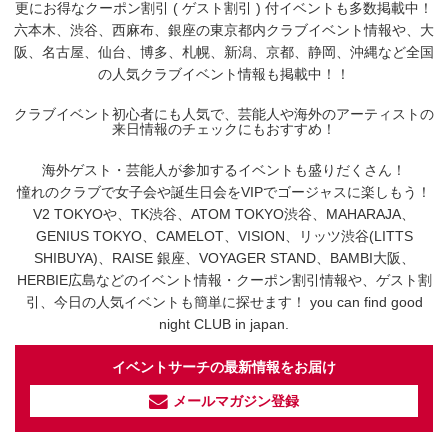
更にお得なクーポン割引 ( ゲスト割引 ) 付イベントも多数掲載中！
六本木、渋谷、西麻布、銀座の東京都内クラブイベント情報や、大
阪、名古屋、仙台、博多、札幌、新潟、京都、静岡、沖縄など全国
の人気クラブイベント情報も掲載中！！
クラブイベント初心者にも人気で、芸能人や海外のアーティストの
来日情報のチェックにもおすすめ！
海外ゲスト・芸能人が参加するイベントも盛りだくさん！
憧れのクラブで女子会や誕生日会をVIPでゴージャスに楽しもう！
V2 TOKYOや、TK渋谷、ATOM TOKYO渋谷、MAHARAJA、
GENIUS TOKYO、CAMELOT、VISION、リッツ渋谷(LITTS
SHIBUYA)、RAISE 銀座、VOYAGER STAND、BAMBI大阪、
HERBIE広島などのイベント情報・クーポン割引情報や、ゲスト割
引、今日の人気イベントも簡単に探せます！ you can find good
night CLUB in japan.
イベントサーチの最新情報をお届け
メールマガジン登録