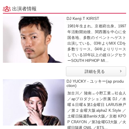
出演者情報
DJ Kenji.T KIRIST
1981年生まれ。京都府出身。1997
年活動開始後、関西圏を中心に全
国各地、多数のイベントへゲスト
出演している。03年よりMIX CDを
多数リリース。04年よりリリース
している10年以上の超ロングセラ
ーSOUTH HIPHOP MI...
詳細を見る
DJ YUCKY - ユッキー(ap produ
ction)
加古川／ 陵南→小野工業→社会人
／apプロダクション所属 DJ ／水
曜＆日曜＆第1金曜日 LARUS神戸
／第２金曜大阪alpha2 K.Style ／
土曜日隔週Bambi大阪／京都 KPO
P CRAYON ／第3金曜G3大阪 ／火
曜日隔週 OWL ／BTS...