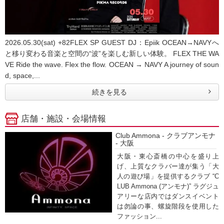
2026.05.30(sat) +82FLEX SP GUEST DJ：Epiik OCEAN→NAVYへ
と移り変わる音楽と空間の“波”を楽しむ新しい体験。 FLEX THE WA
VE Ride the wave. Flex the flow. OCEAN → NAVY A journey of soun
d, space,...
続きを見る
店舗・施設・会場情報
Club Ammona - クラブアンモナ
- 大阪
大阪・東心斎橋の中心を盛り上
げ、上質なクラバー達が集う「大
人の遊び場」を提供するクラブ “C
LUB Ammona (アンモナ)” ラグジュ
アリーな店内ではダンスイベント
は勿論の事、螺旋階段を使用した
ファッション...