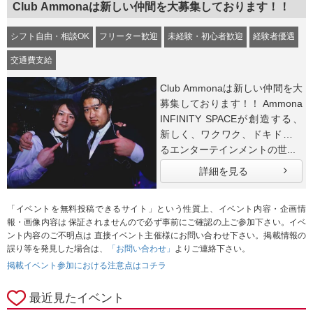
Club Ammonaは新しい仲間を大募集しております！！
シフト自由・相談OK
フリーター歓迎
未経験・初心者歓迎
経験者優遇
交通費支給
Club Ammonaは新しい仲間を大
募集しております！！ Ammona
INFINITY SPACEが創造する、
新しく、ワクワク、ドキドキす
るエンターテインメントの世...
詳細を見る
「イベントを無料投稿できるサイト」という性質上、イベント内容・企画情
報・画像内容は 保証されませんので必ず事前にご確認の上ご参加下さい。イベ
ント内容のご不明点は 直接イベント主催様にお問い合わせ下さい。掲載情報の
誤り等を発見した場合は、
「お問い合わせ」
よりご連絡下さい。
掲載イベント参加における注意点はコチラ
最近見たイベント