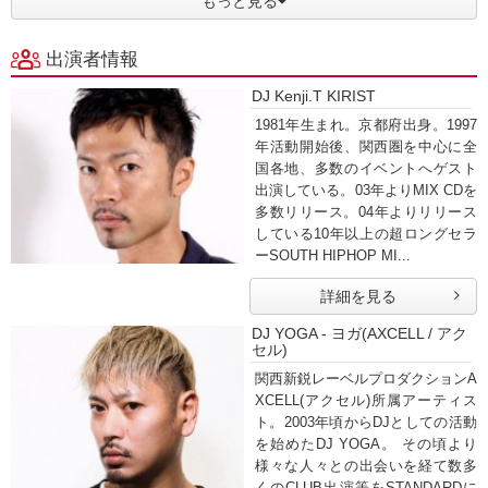
もっと見る
出演者情報
DJ Kenji.T KIRIST
1981年生まれ。京都府出身。1997
年活動開始後、関西圏を中心に全
国各地、多数のイベントへゲスト
出演している。03年よりMIX CDを
多数リリース。04年よりリリース
している10年以上の超ロングセラ
ーSOUTH HIPHOP MI...
詳細を見る
DJ YOGA - ヨガ(AXCELL / アク
セル)
関西新鋭レーベルプロダクションA
XCELL(アクセル)所属アーティス
ト。2003年頃からDJとしての活動
を始めたDJ YOGA。 その頃より
様々な人々との出会いを経て数多
くのCLUB出演等をSTANDARDに