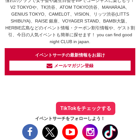
憧れのクラブで女子会や誕生日会をVIPでゴージャスに楽しもう！
V2 TOKYOや、TK渋谷、ATOM TOKYO渋谷、MAHARAJA、
GENIUS TOKYO、CAMELOT、VISION、リッツ渋谷(LITTS
SHIBUYA)、RAISE 銀座、VOYAGER STAND、BAMBI大阪、
HERBIE広島などのイベント情報・クーポン割引情報や、ゲスト割
引、今日の人気イベントも簡単に探せます！ you can find good
night CLUB in japan.
イベントサーチの最新情報をお届け
メールマガジン登録
イベントサーチ - TikTok
人気のお店を動画で配信中！
気になる今話題の人気情報も
最新のイベント情報やお得なクーポン
まとめてTikTokでチェックしよう！
TikTokをチェックする
イベントサーチをフォローしよう！