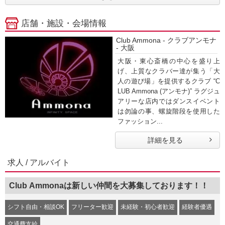
店舗・施設・会場情報
Club Ammona - クラブアンモナ
- 大阪
大阪・東心斎橋の中心を盛り上
げ、上質なクラバー達が集う「大
人の遊び場」を提供するクラブ “C
LUB Ammona (アンモナ)” ラグジュ
アリーな店内ではダンスイベント
は勿論の事、螺旋階段を使用した
ファッション...
詳細を見る
求人 / アルバイト
Club Ammonaは新しい仲間を大募集しております！！
シフト自由・相談OK
フリーター歓迎
未経験・初心者歓迎
経験者優遇
交通費支給