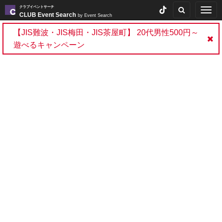
クラブイベントサーチ
Togg
CLUB Event Search
by Event Search
navig
【JIS難波・JIS梅田・JIS茶屋町】 20代男性500円～
遊べるキャンペーン