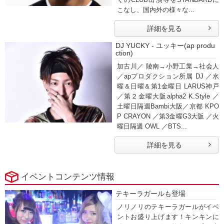
こなし、国内外の様々な...
詳細を見る
DJ YUCKY - ユッキー(ap produ
ction)
加古川／ 陵南→小野工業→社会人
／apプロダクション所属 DJ ／水
曜＆日曜＆第1金曜日 LARUS神戸
／第２金曜大阪alpha2 K.Style ／
土曜日隔週Bambi大阪／京都 KPO
P CRAYON ／第3金曜G3大阪 ／火
曜日隔週 OWL ／BTS...
詳細を見る
イベントコンテンツ情報
テキーラガールも登場
ノリノリのテキーラガールがイベ
ントお盛り上げます！キンキンに