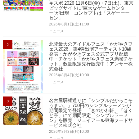
キスポ 2026 11月6日(金)・7日(土)、東京
ビッグサイトに“巨大なゲームセンタ
ー”が出現 コンセプトは「スゲーーー
セン」
2026年8月1日(土)11:00
ニュース
北陸最大のアイドルフェス「かがやきフ
2
ェス2026」第4弾出演アーティスト10組
発表・かがやきフェス公式アプリ配信
中・チケット「かがやきフェス満喫チケ
ット」数量限定先行販売中！アンサー株
式会社
2026年8月4日(火)10:00
ニュース
名古屋驛麺通りに「シンプルだからこそ
3
うまい。」700円のシンプルラーメンが
期間限定で登場 「きのかわ軒」「ほく
と亭」にて期間限定『シンプルラーメ
ン』を販売 ジェイアール東海フードサ
ービス株式会社
2026年8月3日(月)10:00
ニュース