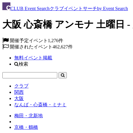
CLUB
Event Search
クラブイベントサーチ
by Event Search
大阪 心斎橋 アンモナ 土曜日 -
開催予定イベント
1,276件
開催されたイベント
462,627件
無料イベント掲載
検索
クラブ
関西
大阪
なんば・心斎橋・ミナミ
梅田・北新地
京橋・鶴橋