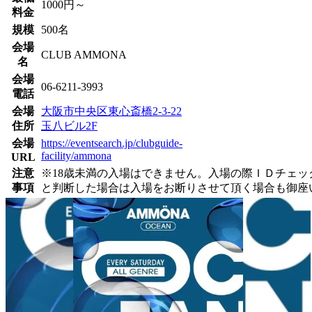
1000円～
料金
規模
500名
会場
CLUB AMMONA
名
会場
06-6211-3993
電話
会場
大阪市中央区東心斎橋2-3-22
住所
玉八ビル2F
会場
https://eventsearch.jp/clubguide-
facility/ammona
URL
注意
※18歳未満の入場はできません。入場の際ＩＤチェ
事項
と判断した場合は入場をお断りさせて頂く場合も御座