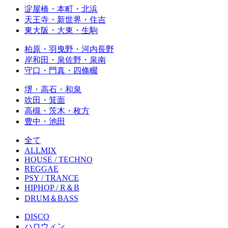
淀屋橋・本町・北浜
天王寺・新世界・住吉
東大阪・大東・生駒
柏原・羽曳野・河内長野
岸和田・泉佐野・泉南
守口・門真・四條畷
堺・高石・和泉
吹田・箕面
高槻・茨木・枚方
豊中・池田
全て
ALLMIX
HOUSE / TECHNO
REGGAE
PSY / TRANCE
HIPHOP / R＆B
DRUM＆BASS
DISCO
ハロウィン