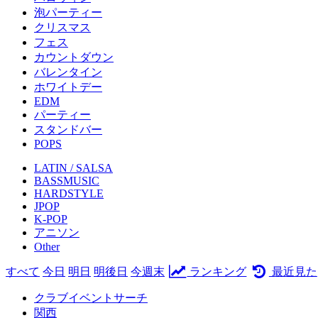
泡パーティー
クリスマス
フェス
カウントダウン
バレンタイン
ホワイトデー
EDM
パーティー
スタンドバー
POPS
LATIN / SALSA
BASSMUSIC
HARDSTYLE
JPOP
K-POP
アニソン
Other
すべて
今日
明日
明後日
今週末
ランキング
最近見た
クラブイベントサーチ
関西