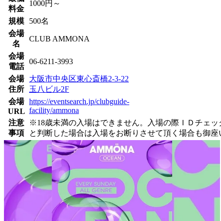
1000円～
料金
規模
500名
会場
CLUB AMMONA
名
会場
06-6211-3993
電話
会場
大阪市中央区東心斎橋2-3-22
住所
玉八ビル2F
会場
https://eventsearch.jp/clubguide-
facility/ammona
URL
注意
※18歳未満の入場はできません。入場の際ＩＤチェ
事項
と判断した場合は入場をお断りさせて頂く場合も御座