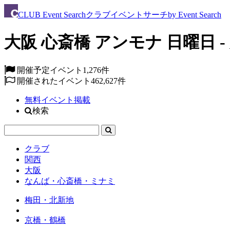
CLUB
Event Search
クラブイベントサーチ
by Event Search
大阪 心斎橋 アンモナ 日曜日 -
開催予定イベント
1,276件
開催されたイベント
462,627件
無料イベント掲載
検索
クラブ
関西
大阪
なんば・心斎橋・ミナミ
梅田・北新地
京橋・鶴橋