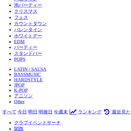
泡パーティー
クリスマス
フェス
カウントダウン
バレンタイン
ホワイトデー
EDM
パーティー
スタンドバー
POPS
LATIN / SALSA
BASSMUSIC
HARDSTYLE
JPOP
K-POP
アニソン
Other
すべて
今日
明日
明後日
今週末
ランキング
最近見た
クラブイベントサーチ
関西