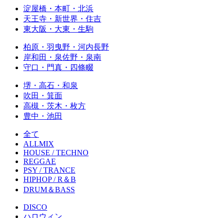
淀屋橋・本町・北浜
天王寺・新世界・住吉
東大阪・大東・生駒
柏原・羽曳野・河内長野
岸和田・泉佐野・泉南
守口・門真・四條畷
堺・高石・和泉
吹田・箕面
高槻・茨木・枚方
豊中・池田
全て
ALLMIX
HOUSE / TECHNO
REGGAE
PSY / TRANCE
HIPHOP / R＆B
DRUM＆BASS
DISCO
ハロウィン