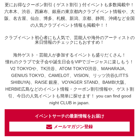
更にお得なクーポン割引 ( ゲスト割引 ) 付イベントも多数掲載中！
六本木、渋谷、西麻布、銀座の東京都内クラブイベント情報や、大
阪、名古屋、仙台、博多、札幌、新潟、京都、静岡、沖縄など全国
の人気クラブイベント情報も掲載中！！
クラブイベント初心者にも人気で、芸能人や海外のアーティストの
来日情報のチェックにもおすすめ！
海外ゲスト・芸能人が参加するイベントも盛りだくさん！
憧れのクラブで女子会や誕生日会をVIPでゴージャスに楽しもう！
V2 TOKYOや、TK渋谷、ATOM TOKYO渋谷、MAHARAJA、
GENIUS TOKYO、CAMELOT、VISION、リッツ渋谷(LITTS
SHIBUYA)、RAISE 銀座、VOYAGER STAND、BAMBI大阪、
HERBIE広島などのイベント情報・クーポン割引情報や、ゲスト割
引、今日の人気イベントも簡単に探せます！ you can find good
night CLUB in japan.
イベントサーチの最新情報をお届け
メールマガジン登録