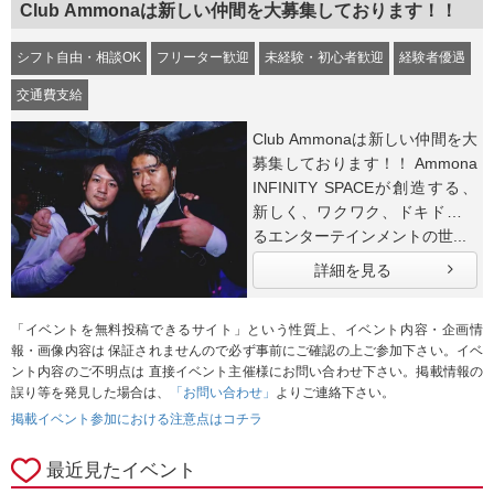
Club Ammonaは新しい仲間を大募集しております！！
シフト自由・相談OK
フリーター歓迎
未経験・初心者歓迎
経験者優遇
交通費支給
Club Ammonaは新しい仲間を大
募集しております！！ Ammona
INFINITY SPACEが創造する、
新しく、ワクワク、ドキドキす
るエンターテインメントの世...
詳細を見る
「イベントを無料投稿できるサイト」という性質上、イベント内容・企画情
報・画像内容は 保証されませんので必ず事前にご確認の上ご参加下さい。イベ
ント内容のご不明点は 直接イベント主催様にお問い合わせ下さい。掲載情報の
誤り等を発見した場合は、
「お問い合わせ」
よりご連絡下さい。
掲載イベント参加における注意点はコチラ
最近見たイベント