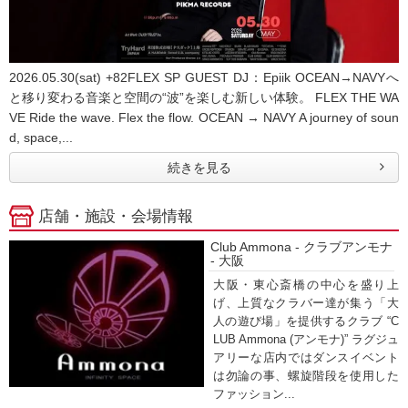
2026.05.30(sat) +82FLEX SP GUEST DJ：Epiik OCEAN→NAVYへ
と移り変わる音楽と空間の“波”を楽しむ新しい体験。 FLEX THE WA
VE Ride the wave. Flex the flow. OCEAN → NAVY A journey of soun
d, space,...
続きを見る
店舗・施設・会場情報
Club Ammona - クラブアンモナ
- 大阪
大阪・東心斎橋の中心を盛り上
げ、上質なクラバー達が集う「大
人の遊び場」を提供するクラブ “C
LUB Ammona (アンモナ)” ラグジュ
アリーな店内ではダンスイベント
は勿論の事、螺旋階段を使用した
ファッション...