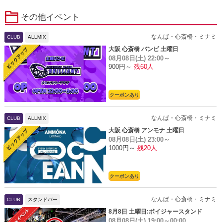
その他イベント
なんば・心斎橋・ミナミ
CLUB
ALLMIX
大阪 心斎橋 バンビ 土曜日
08月08日(土)
22:00～
900円～
残60人
クーポンあり
なんば・心斎橋・ミナミ
CLUB
ALLMIX
大阪 心斎橋 アンモナ 土曜日
08月08日(土)
23:00～
1000円～
残20人
クーポンあり
なんば・心斎橋・ミナミ
CLUB
スタンドバー
8月8日 土曜日:ボイジャースタンド
08月08日(土)
19:00～00:00