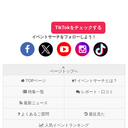
イベントサーチ - TikTok
人気のお店を動画で配信中！
気になる今話題の人気情報も
最新のイベント情報やお得なクーポン
まとめてTikTokでチェックしよう！
TikTokをチェックする
イベントサーチをフォローしよう！
ページトップへ
TOPページ
イベントサーチとは？
特集一覧
レポート・口コミ
最新ニュース
よくあるご質問
最近見た
人気イベントランキング