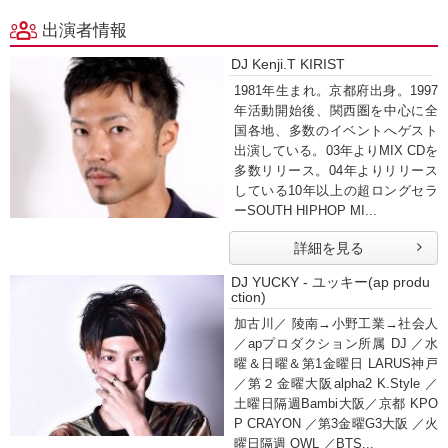
出演者情報
DJ Kenji.T KIRIST
1981年生まれ。京都府出身。1997
年活動開始後、関西圏を中心に全
国各地、多数のイベントへゲスト
出演している。03年よりMIX CDを
多数リリース。04年よりリリース
している10年以上の超ロングセラ
ーSOUTH HIPHOP MI...
詳細を見る
DJ YUCKY - ユッキー(ap produ
ction)
加古川／ 陵南→小野工業→社会人
／apプロダクション所属 DJ ／水
曜＆日曜＆第1金曜日 LARUS神戸
／第２金曜大阪alpha2 K.Style ／
土曜日隔週Bambi大阪／京都 KPO
P CRAYON ／第3金曜G3大阪 ／火
曜日隔週 OWL ／BTS...