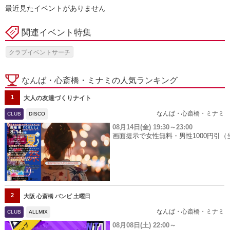
最近見たイベントがありません
関連イベント特集
クラブイベントサーチ
なんば・心斎橋・ミナミの人気ランキング
1
大人の友達づくりナイト
なんば・心斎橋・ミナミ
CLUB
DISCO
08月14日(金)
19:30～23:00
画面提示で女性無料・男性1000円引（
2
大阪 心斎橋 バンビ 土曜日
なんば・心斎橋・ミナミ
CLUB
ALLMIX
08月08日(土)
22:00～