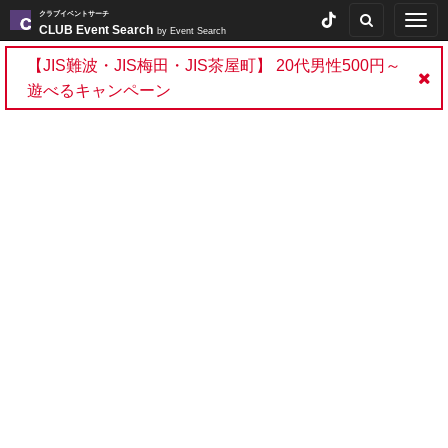
クラブイベントサーチ
Togg
CLUB Event Search
by Event Search
navig
【JIS難波・JIS梅田・JIS茶屋町】 20代男性500円～
遊べるキャンペーン