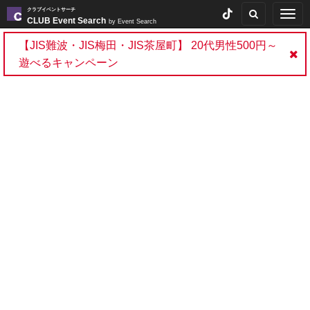
クラブイベントサーチ
Togg
CLUB Event Search
by Event Search
navig
【JIS難波・JIS梅田・JIS茶屋町】 20代男性500円～
遊べるキャンペーン