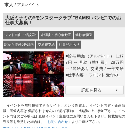
求人 / アルバイト
大阪ミナミの#モンスタークラブ "BAMBI バンビ"でのお
仕事大募集！
シフト自由・相談OK
未経験・初心者歓迎
経験者優遇
駅から徒歩5分以内
交通費支給
社員登用あり
■給与 時給（アルバイト） 1,17
7円 ～ 月給（準社員） 28万円
～ *昇給あり 交通費 / 一部支給
■仕事内容 ・フロント 受付の...
詳細を見る
「イベントを無料投稿できるサイト」という性質上、イベント内容・企画情
報・画像内容は 保証されませんので必ず事前にご確認の上ご参加下さい。イベ
ント内容のご不明点は 直接イベント主催様にお問い合わせ下さい。掲載情報の
誤り等を発見した場合は、
「お問い合わせ」
よりご連絡下さい。