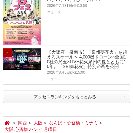
2026年7月31日(金)13:59
ニュース
【大阪府・泉南市】「泉州夢花火」を超
3
えるスケールへ 4,000機ドローン×全国1
0社の尺玉×LIVE花火泉州の夏とともに1
0年。「SBI舞花火」特別企画を公開
2026年8月5日(水)15:00
ニュース
アクセスランキングをもっとみる
関西
大阪
なんば・心斎橋・ミナミ
大阪 心斎橋 バンビ 月曜日