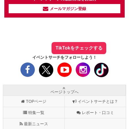
メールマガジン登録
イベントサーチ - TikTok
人気のお店を動画で配信中！
気になる今話題の人気情報も
最新のイベント情報やお得なクーポン
まとめてTikTokでチェックしよう！
TikTokをチェックする
イベントサーチをフォローしよう！
ページトップへ
TOPページ
イベントサーチとは？
特集一覧
レポート・口コミ
最新ニュース