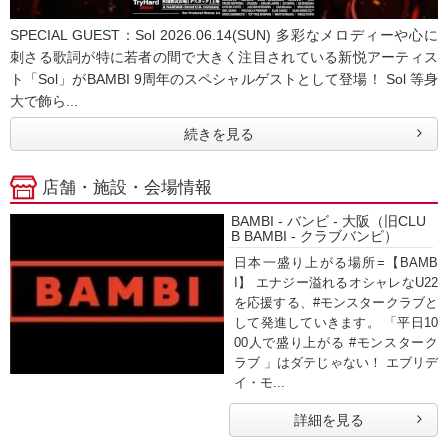
SPECIAL GUEST：Sol 2026.06.14(SUN) 多彩なメロディーや心に
刺さる歌詞が特に若者の間で大きく注目されている新悦アーティス
ト「Sol」がBAMBI 9周年のスペシャルゲストとして登場！ Sol 等身
大で飾ら...
続きを見る
店舗・施設・会場情報
BAMBI - バンビ - 大阪（旧CLU
B BAMBI - クラブバンビ）
日本一盛り上がる場所=【BAMB
I】 エナジー溢れるオシャレなU22
を応援する、#モンスタークラブと
して発進していきます。 「平日10
00人で盛り上がる #モンスターク
ラブ 」はダテじゃない！ エブリデ
イ・モ...
詳細を見る