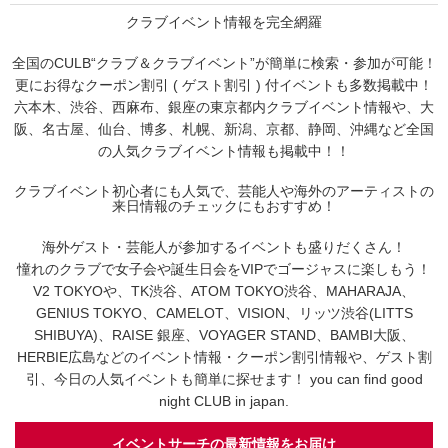
クラブイベント情報を完全網羅
全国のCULB“クラブ＆クラブイベント”が簡単に検索・参加が可能！
更にお得なクーポン割引 ( ゲスト割引 ) 付イベントも多数掲載中！
六本木、渋谷、西麻布、銀座の東京都内クラブイベント情報や、大
阪、名古屋、仙台、博多、札幌、新潟、京都、静岡、沖縄など全国
の人気クラブイベント情報も掲載中！！
クラブイベント初心者にも人気で、芸能人や海外のアーティストの
来日情報のチェックにもおすすめ！
海外ゲスト・芸能人が参加するイベントも盛りだくさん！
憧れのクラブで女子会や誕生日会をVIPでゴージャスに楽しもう！
V2 TOKYOや、TK渋谷、ATOM TOKYO渋谷、MAHARAJA、
GENIUS TOKYO、CAMELOT、VISION、リッツ渋谷(LITTS
SHIBUYA)、RAISE 銀座、VOYAGER STAND、BAMBI大阪、
HERBIE広島などのイベント情報・クーポン割引情報や、ゲスト割
引、今日の人気イベントも簡単に探せます！ you can find good
night CLUB in japan.
イベントサーチの最新情報をお届け