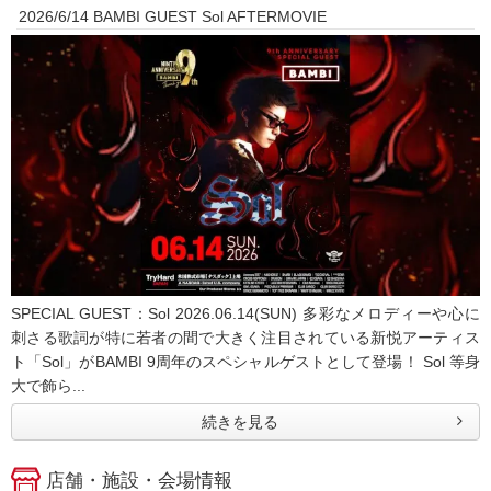
2026/6/14 BAMBI GUEST Sol AFTERMOVIE
SPECIAL GUEST：Sol 2026.06.14(SUN) 多彩なメロディーや心に
刺さる歌詞が特に若者の間で大きく注目されている新悦アーティス
ト「Sol」がBAMBI 9周年のスペシャルゲストとして登場！ Sol 等身
大で飾ら...
続きを見る
店舗・施設・会場情報