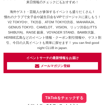
来日情報のチェックにもおすすめ！
海外ゲスト・芸能人が参加するイベントも盛りだくさん！
憧れのクラブで女子会や誕生日会をVIPでゴージャスに楽しもう！
V2 TOKYOや、TK渋谷、ATOM TOKYO渋谷、MAHARAJA、
GENIUS TOKYO、CAMELOT、VISION、リッツ渋谷(LITTS
SHIBUYA)、RAISE 銀座、VOYAGER STAND、BAMBI大阪、
HERBIE広島などのイベント情報・クーポン割引情報や、ゲスト割
引、今日の人気イベントも簡単に探せます！ you can find good
night CLUB in japan.
イベントサーチの最新情報をお届け
メールマガジン登録
イベントサーチ - TikTok
人気のお店を動画で配信中！
気になる今話題の人気情報も
最新のイベント情報やお得なクーポン
まとめてTikTokでチェックしよう！
TikTokをチェックする