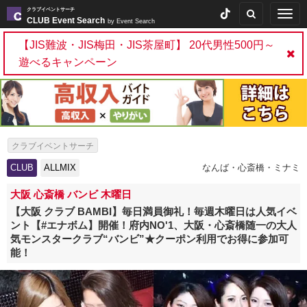
クラブイベントサーチ
Togg
CLUB Event Search
by Event Search
navig
【JIS難波・JIS梅田・JIS茶屋町】 20代男性500円～
遊べるキャンペーン
クラブイベントサーチ
CLUB
ALLMIX
なんば・心斎橋・ミナミ
大阪 心斎橋 バンビ 木曜日
【大阪 クラブ BAMBI】毎日満員御礼！毎週木曜日は人気イベ
ント【#エナボム】開催！府内NO'1、大阪・心斎橋随一の大人
気モンスタークラブ“バンビ”★クーポン利用でお得に参加可
能！