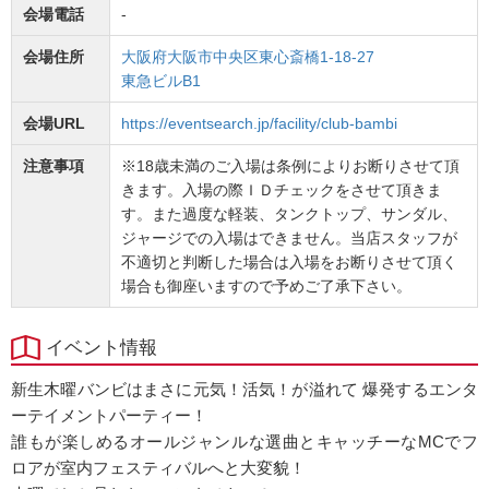
会場電話
-
会場住所
大阪府大阪市中央区東心斎橋1-18-27
東急ビルB1
会場URL
https://eventsearch.jp/facility/club-bambi
注意事項
※18歳未満のご入場は条例によりお断りさせて頂
きます。入場の際ＩＤチェックをさせて頂きま
す。また過度な軽装、タンクトップ、サンダル、
ジャージでの入場はできません。当店スタッフが
不適切と判断した場合は入場をお断りさせて頂く
場合も御座いますので予めご了承下さい。
イベント情報
新生木曜バンビはまさに元気！活気！が溢れて 爆発するエンタ
ーテイメントパーティー！
誰もが楽しめるオールジャンルな選曲とキャッチーなMCでフ
ロアが室内フェスティバルへと大変貌！