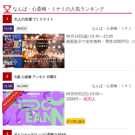
なんば・心斎橋・ミナミの人気ランキング
1
大人の友達づくりナイト
なんば・心斎橋・ミナミ
CLUB
DISCO
08月14日(金)
19:30～23:00
画面提示で女性無料・男性1000円引（
2
大阪 心斎橋 アンモナ 日曜日
なんば・心斎橋・ミナミ
CLUB
ALLMIX
08月09日(日)
23:00～
1000円～
残20人
クーポンあり
3
ボイジャーラウンジ心斎橋 DJBAR