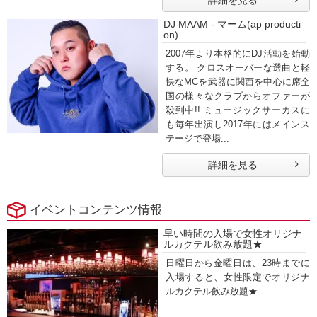
詳細を見る
DJ MAAM - マーム(ap producti
on)
2007年より本格的にDJ活動を始動
する。 クロスオーバーな選曲と軽
快なMCを武器に関西を中心に席全
国の様々なクラブからオファーが
殺到中!! ミュージックサーカスに
も毎年出演し2017年にはメインス
テージで登場...
詳細を見る
イベントコンテンツ情報
早い時間の入場で女性オリジナ
ルカクテル飲み放題★
日曜日から金曜日は、23時までに
入場すると、女性限定でオリジナ
ルカクテル飲み放題★