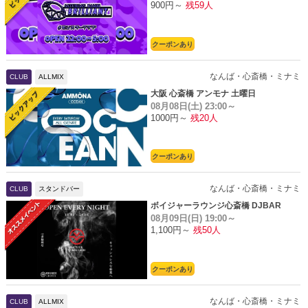
900円～
残59人
クーポンあり
なんば・心斎橋・ミナミ
CLUB
ALLMIX
大阪 心斎橋 アンモナ 土曜日
08月08日(土)
23:00～
1000円～
残20人
クーポンあり
なんば・心斎橋・ミナミ
CLUB
スタンドバー
ボイジャーラウンジ心斎橋 DJBAR
08月09日(日)
19:00～
1,100円～
残50人
クーポンあり
なんば・心斎橋・ミナミ
CLUB
ALLMIX