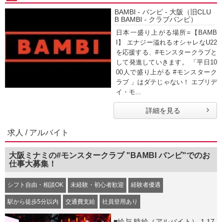
BAMBI - バンビ - 大阪（旧CLU
B BAMBI - クラブバンビ）
日本一盛り上がる場所=【BAMB
I】 エナジー溢れるオシャレなU22
を応援する、#モンスタークラブと
して発進していきます。 「平日10
00人で盛り上がる #モンスターク
ラブ 」はダテじゃない！ エブリデ
イ・モ...
詳細を見る
求人 / アルバイト
大阪ミナミの#モンスタークラブ "BAMBI バンビ"でのお
仕事大募集！
シフト自由・相談OK
未経験・初心者歓迎
経験者優遇
駅から徒歩5分以内
交通費支給
社員登用あり
■給与 時給（アルバイト） 1,17