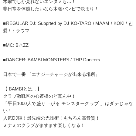
木曜でしか見れないエンタメも…！
非日常を体感したいなら木曜バンビで決まり！
■REGULAR DJ: Supprted by DJ KO-TARO / MAAM / KOKI / 진
愛 / トラウマ
■MC: B△ZZ
■DANCER: BAMBI MONSTERS / THP Dancers
日本で一番 『エナジーチャージが出来る場所』
【 BAMBIとは... 】
クラブ激戦区の心斎橋のど真ん中！
「平日1000人で盛り上がる モンスタークラブ 」はダテじゃな
い！
人気DJ陣！最先端の光技術！もちろん高音質！
ミナミのクラブがますます楽しくなる！