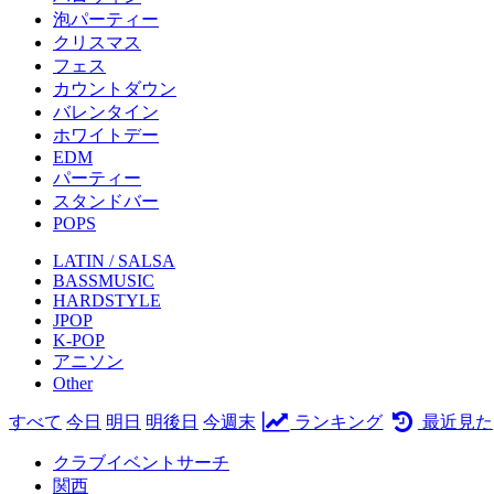
泡パーティー
クリスマス
フェス
カウントダウン
バレンタイン
ホワイトデー
EDM
パーティー
スタンドバー
POPS
LATIN / SALSA
BASSMUSIC
HARDSTYLE
JPOP
K-POP
アニソン
Other
すべて
今日
明日
明後日
今週末
ランキング
最近見た
クラブイベントサーチ
関西