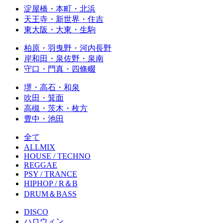
淀屋橋・本町・北浜
天王寺・新世界・住吉
東大阪・大東・生駒
柏原・羽曳野・河内長野
岸和田・泉佐野・泉南
守口・門真・四條畷
堺・高石・和泉
吹田・箕面
高槻・茨木・枚方
豊中・池田
全て
ALLMIX
HOUSE / TECHNO
REGGAE
PSY / TRANCE
HIPHOP / R＆B
DRUM＆BASS
DISCO
ハロウィン