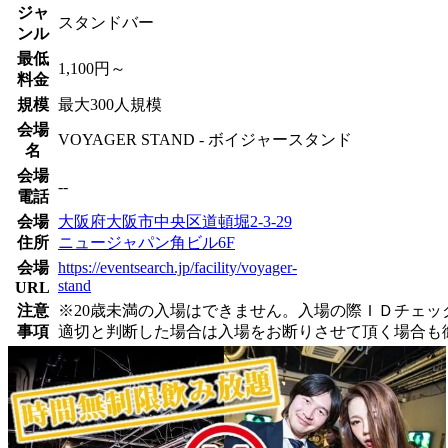
ジャ
スタンドバー
ンル
最低
1,100円～
料金
規模
最大300人規模
会場
VOYAGER STAND - ボイジャースタンド
名
会場
--
電話
会場
大阪府大阪市中央区道頓堀2-3-29
住所
ニュージャパン角ビル6F
会場
https://eventsearch.jp/facility/voyager-
stand
URL
注意
※20歳未満の入場はできません。入場の際ＩＤチェ
事項
適切と判断した場合は入場をお断りさせて頂く場合も