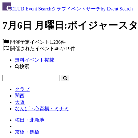
CLUB
Event Search
クラブイベントサーチ
by Event Search
7月6日 月曜日:ボイジャースタ
開催予定イベント
1,236件
開催されたイベント
462,719件
無料イベント掲載
検索
クラブ
関西
大阪
なんば・心斎橋・ミナミ
梅田・北新地
京橋・鶴橋