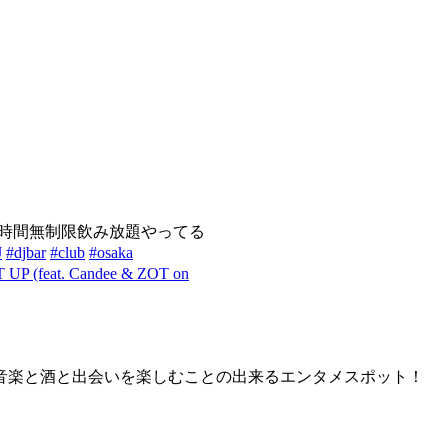
時間無制限飲み放題やってる
J
#djbar
#club
#osaka
UP (feat. Candee & ZOT on
音楽と酒と出会いを楽しむことの出来るエンタメスポット！