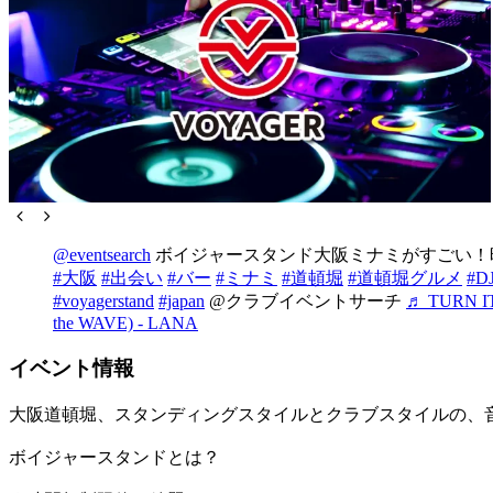
@eventsearch
ボイジャースタンド大阪ミナミがすごい！
#大阪
#出会い
#バー
#ミナミ
#道頓堀
#道頓堀グルメ
#D
#voyagerstand
#japan
@クラブイベントサーチ
♬ TURN IT 
the WAVE) - LANA
イベント情報
大阪道頓堀、スタンディングスタイルとクラブスタイルの、
ボイジャースタンドとは？