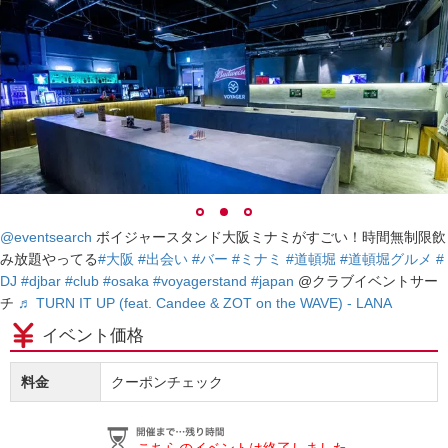
@eventsearch
ボイジャースタンド大阪ミナミがすごい！時間無制限飲
み放題やってる
#大阪
#出会い
#バー
#ミナミ
#道頓堀
#道頓堀グルメ
#
DJ
#djbar
#club
#osaka
#voyagerstand
#japan
@クラブイベントサー
チ
♬ TURN IT UP (feat. Candee & ZOT on the WAVE) - LANA
イベント価格
料金
クーポンチェック