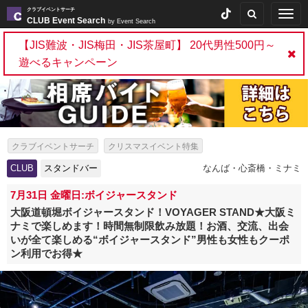
クラブイベントサーチ
Togg
CLUB Event Search
by Event Search
navig
【JIS難波・JIS梅田・JIS茶屋町】 20代男性500円～
遊べるキャンペーン
クラブイベントサーチ
クリスマスイベント特集
クラブクリスマスイベント特集
一人参加特集
飲み放題特集
CLUB
スタンドバー
なんば・心斎橋・ミナミ
ソロ活特集
出会いイベント特集
パーティー特集
7月31日 金曜日:ボイジャースタンド
クリパ・サンタコス・クリスマスコスプレパーティー特集
大阪道頓堀ボイジャースタンド！VOYAGER STAND★大阪ミ
ナミで楽しめます！時間無制限飲み放題！お酒、交流、出会
スタンドバー特集
いが全て楽しめる“ボイジャースタンド”男性も女性もクーポ
ン利用でお得★