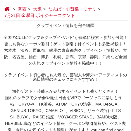
関西
大阪
なんば・心斎橋・ミナミ
7月31日 金曜日:ボイジャースタンド
クラブイベント情報を完全網羅
全国のCULB“クラブ＆クラブイベント”が簡単に検索・参加が可能！
更にお得なクーポン割引 ( ゲスト割引 ) 付イベントも多数掲載中！
六本木、渋谷、西麻布、銀座の東京都内クラブイベント情報や、大
阪、名古屋、仙台、博多、札幌、新潟、京都、静岡、沖縄など全国
の人気クラブイベント情報も掲載中！！
クラブイベント初心者にも人気で、芸能人や海外のアーティストの
来日情報のチェックにもおすすめ！
海外ゲスト・芸能人が参加するイベントも盛りだくさん！
憧れのクラブで女子会や誕生日会をVIPでゴージャスに楽しもう！
V2 TOKYOや、TK渋谷、ATOM TOKYO渋谷、MAHARAJA、
GENIUS TOKYO、CAMELOT、VISION、リッツ渋谷(LITTS
SHIBUYA)、RAISE 銀座、VOYAGER STAND、BAMBI大阪、
HERBIE広島などのイベント情報・クーポン割引情報や、ゲスト割
引、今日の人気イベントも簡単に探せます！ you can find good