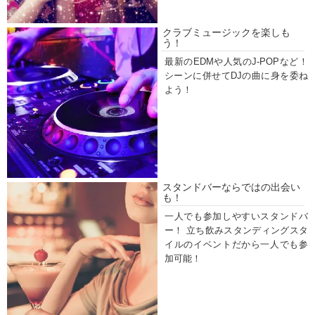
クラブミュージックを楽しも
う！
最新のEDMや人気のJ-POPなど！
シーンに併せてDJの曲に身を委ね
よう！
スタンドバーならではの出会い
も！
一人でも参加しやすいスタンドバ
ー！ 立ち飲みスタンディングスタ
イルのイベントだから一人でも参
加可能！