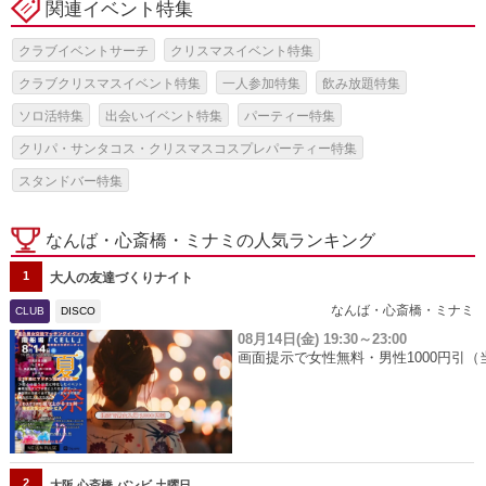
関連イベント特集
クラブイベントサーチ
クリスマスイベント特集
クラブクリスマスイベント特集
一人参加特集
飲み放題特集
ソロ活特集
出会いイベント特集
パーティー特集
クリパ・サンタコス・クリスマスコスプレパーティー特集
スタンドバー特集
なんば・心斎橋・ミナミの人気ランキング
1
大人の友達づくりナイト
なんば・心斎橋・ミナミ
CLUB
DISCO
08月14日(金)
19:30～23:00
画面提示で女性無料・男性1000円引（
2
大阪 心斎橋 バンビ 土曜日