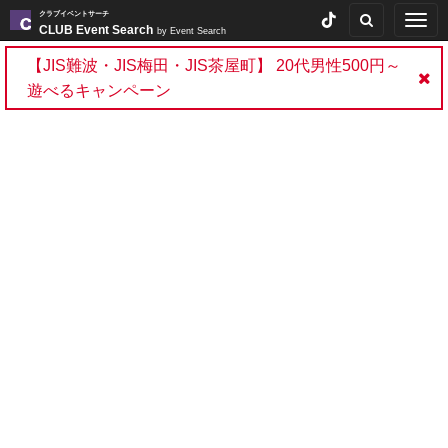
クラブイベントサーチ
Togg
CLUB Event Search
by Event Search
navig
【JIS難波・JIS梅田・JIS茶屋町】 20代男性500円～
遊べるキャンペーン