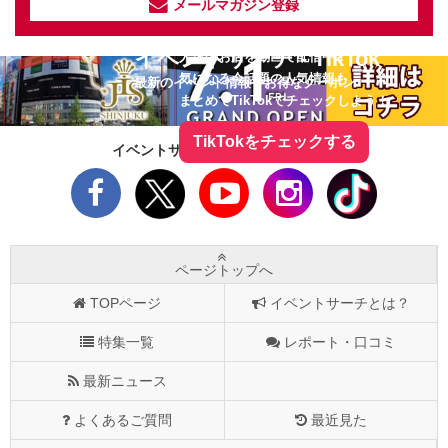
メールマガジン登録
イベントサーチ - TikTok
人気のお店を動画で配信中！
気になる今話題の人気情報も
最新のイベント情報やお得なクーポン
まとめてTikTokでチェックしよう！
TikTokをチェックする
イベントサーチをフォローしよう！
ページトップへ
TOPページ
イベントサーチとは？
特集一覧
レポート・口コミ
最新ニュース
よくあるご質問
最近見た