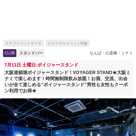
クラブイベントサーチ
クリスマスイベント特集
クラブクリスマスイベント特集
一人参加特集
飲み放題特集
CLUB
スタンドバー
なんば・心斎橋・ミナミ
ソロ活特集
出会いイベント特集
パーティー特集
7月11日 土曜日:ボイジャースタンド
クリパ・サンタコス・クリスマスコスプレパーティー特集
大阪道頓堀ボイジャースタンド！VOYAGER STAND★大阪ミ
ナミで楽しめます！時間無制限飲み放題！お酒、交流、出会
スタンドバー特集
いが全て楽しめる“ボイジャースタンド”男性も女性もクーポ
ン利用でお得★