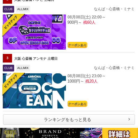
なんば・心斎橋・ミナミ
CLUB
ALLMIX
08月08日(土)
22:00～
900円～
残60人
クーポンあり
3
大阪 心斎橋 アンモナ 土曜日
なんば・心斎橋・ミナミ
CLUB
ALLMIX
08月08日(土)
23:00～
1000円～
残20人
クーポンあり
ランキングをもっと見る