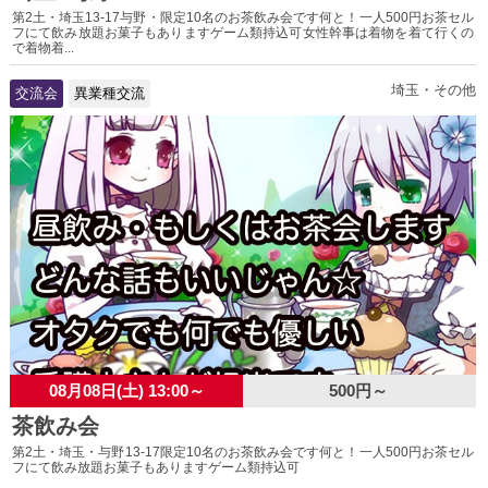
第2土・埼玉13-17与野・限定10名のお茶飲み会です何と！一人500円お茶セル
フにて飲み放題お菓子もありますゲーム類持込可女性幹事は着物を着て行くの
で着物着...
埼玉・その他
交流会
異業種交流
08月08日(土) 13:00～
500円～
茶飲み会
第2土・埼玉・与野13-17限定10名のお茶飲み会です何と！一人500円お茶セル
フにて飲み放題お菓子もありますゲーム類持込可