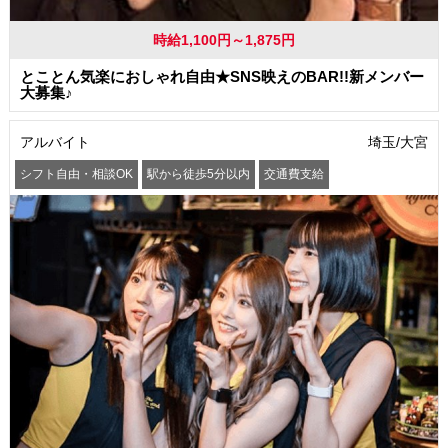
時給1,100円～1,875円
とことん気楽におしゃれ自由★SNS映えのBAR!!新メンバー
大募集♪
アルバイト
埼玉/大宮
シフト自由・相談OK
駅から徒歩5分以内
交通費支給