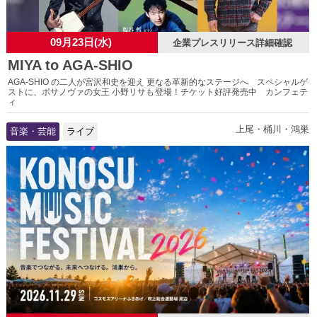
09月23日(水)
企業プレスリリース詳細確認
MIYA to AGA-SHIO
AGA-SHIO の二人が宮沢和史を迎え 更なる革新的なステージへ スペシャルゲ
ストに、ボサノヴァの女王 小野リサも登場！チケット好評発売中 カンフェテ
ィ
上尾・桶川・鴻巣
音楽・芸能
ライブ