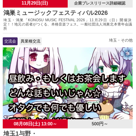
11月29日(日)
企業プレスリリース詳細確認
鴻巣ミュージックフェスティバル2026
埼玉・鴻巣「KONOSU MUSIC FESTIVAL 2026」11月29日（日）開催決
定！！地元の若者がつくる、本格音楽フェス。一般社団法人鴻巣北本青年会議
所
埼玉・その他
交流会
異業種交流
08月08日(土) 13:00～
500円～
埼玉1与野・