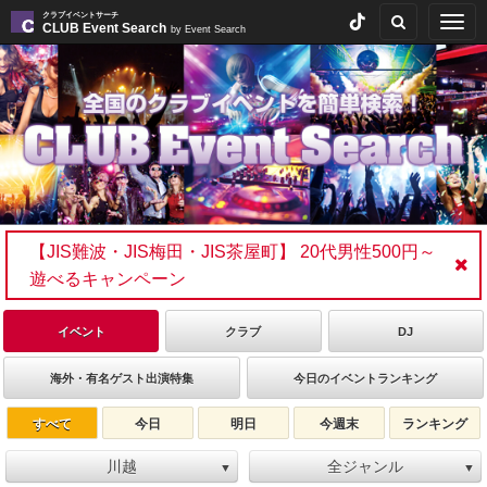
クラブイベントサーチ
Togg
CLUB Event Search
by Event Search
navig
【JIS難波・JIS梅田・JIS茶屋町】 20代男性500円～
遊べるキャンペーン
イベント
クラブ
DJ
海外・有名ゲスト出演特集
今日のイベントランキング
すべて
今日
明日
今週末
ランキング
川越
全ジャンル
▼
▼