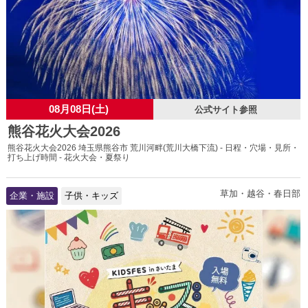
08月08日(土)
公式サイト参照
熊谷花火大会2026
熊谷花火大会2026 埼玉県熊谷市 荒川河畔(荒川大橋下流) - 日程・穴場・見所・
打ち上げ時間 - 花火大会・夏祭り
草加・越谷・春日部
企業・施設
子供・キッズ