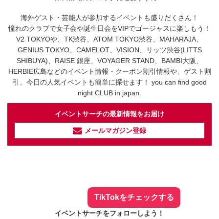
海外ゲスト・芸能人が参加するイベントも盛りだくさん！
憧れのクラブで女子会や誕生日会をVIPでゴージャスに楽しもう！
V2 TOKYOや、TK渋谷、ATOM TOKYO渋谷、MAHARAJA、
GENIUS TOKYO、CAMELOT、VISION、リッツ渋谷(LITTS
SHIBUYA)、RAISE 銀座、VOYAGER STAND、BAMBI大阪、
HERBIE広島などのイベント情報・クーポン割引情報や、ゲスト割
引、今日の人気イベントも簡単に探せます！ you can find good
night CLUB in japan.
イベントサーチの最新情報をお届け
メールマガジン登録
イベントサーチ - TikTok
人気のお店を動画で配信中！
気になる今話題の人気情報も
最新のイベント情報やお得なクーポン
まとめてTikTokでチェックしよう！
TikTokをチェックする
イベントサーチをフォローしよう！