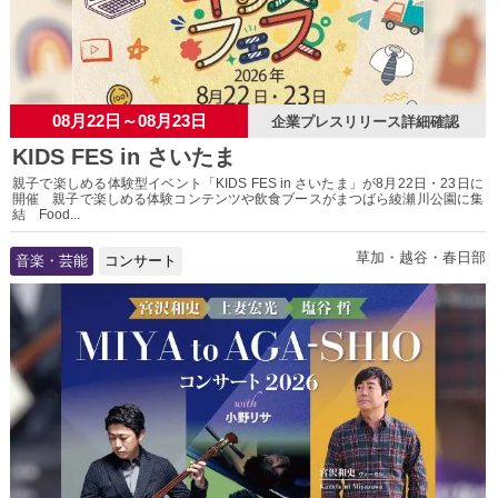
08月22日～08月23日
企業プレスリリース詳細確認
KIDS FES in さいたま
親子で楽しめる体験型イベント「KIDS FES in さいたま」が8月22日・23日に
開催 親子で楽しめる体験コンテンツや飲食ブースがまつばら綾瀬川公園に集
結 Food...
草加・越谷・春日部
音楽・芸能
コンサート