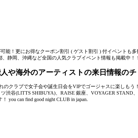
が可能！更にお得なクーポン割引 ( ゲスト割引 ) 付イベント
都、静岡、沖縄など全国の人気クラブイベント情報も掲載中！
能人や海外のアーティストの来日情報のチ
クラブで女子会や誕生日会をVIPでゴージャスに楽しもう！ V2 
リッツ渋谷(LITTS SHIBUYA)、RAISE 銀座、VOYAGER 
d good night CLUB in japan.