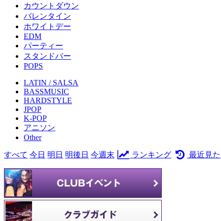
カウントダウン
バレンタイン
ホワイトデー
EDM
パーティー
スタンドバー
POPS
LATIN / SALSA
BASSMUSIC
HARDSTYLE
JPOP
K-POP
アニソン
Other
すべて
今日
明日
明後日
今週末
ランキング
最近見た