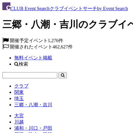
CLUB
Event Search
クラブイベントサーチ
by Event Search
三郷・八潮・吉川のクラブイ
開催予定イベント
1,276件
開催されたイベント
462,627件
無料イベント掲載
検索
クラブ
関東
埼玉
三郷・八潮・吉川
大宮
川越
浦和・川口・戸田