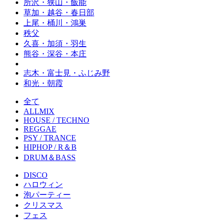
所沢・狭山・飯能
草加・越谷・春日部
上尾・桶川・鴻巣
秩父
久喜・加須・羽生
熊谷・深谷・本庄
志木・富士見・ふじみ野
和光・朝霞
全て
ALLMIX
HOUSE / TECHNO
REGGAE
PSY / TRANCE
HIPHOP / R＆B
DRUM＆BASS
DISCO
ハロウィン
泡パーティー
クリスマス
フェス