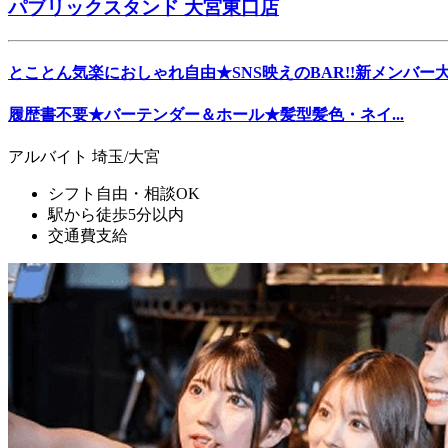
パブリックスタンド 大宮東口店
とことん気楽におしゃれ自由★SNS映えのBAR!!新メンバー
履歴書不要★バーテンダー＆ホール★髪型髪色・ネイ...
アルバイト
埼玉/大宮
シフト自由・相談OK
駅から徒歩5分以内
交通費支給