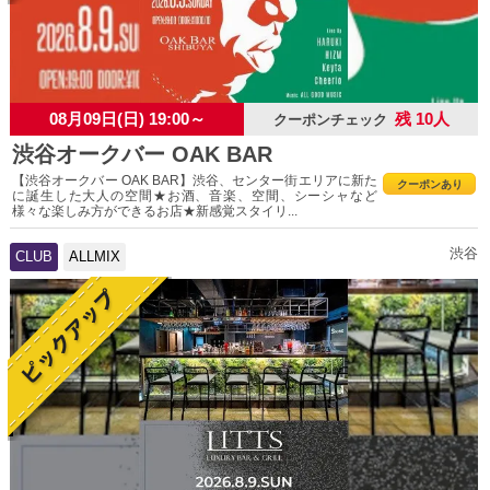
08月09日(日) 19:00～
残 10人
クーポンチェック
渋谷オークバー OAK BAR
【渋谷オークバー OAK BAR】渋谷、センター街エリアに新た
クーポンあり
に誕生した大人の空間★お酒、音楽、空間、シーシャなど
様々な楽しみ方ができるお店★新感覚スタイリ...
渋谷
CLUB
ALLMIX