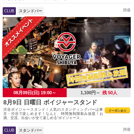
渋谷
CLUB
スタンドバー
08月09日(日) 19:00～
1,100円～
残 50人
8月9日 日曜日 ボイジャースタンド
渋谷ボイジャースタンド！人気のスタンディングバーは東
クーポンあり
京・渋谷で楽しめます！なんと、時間無制限飲み放題！お
酒、交流、出会いが全て楽しめる“ボイジャース...
渋谷
CLUB
スタンドバー