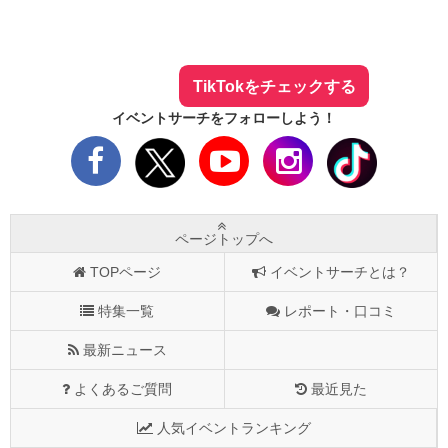
イベントサーチ - TikTok
人気のお店を動画で配信中！
気になる今話題の人気情報も
最新のイベント情報やお得なクーポン
まとめてTikTokでチェックしよう！
TikTokをチェックする
イベントサーチをフォローしよう！
ページトップへ
TOPページ
イベントサーチとは？
特集一覧
レポート・口コミ
最新ニュース
よくあるご質問
最近見た
人気イベントランキング