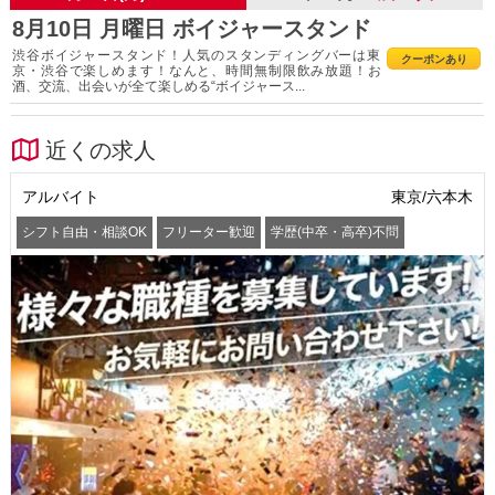
8月10日 月曜日 ボイジャースタンド
渋谷ボイジャースタンド！人気のスタンディングバーは東
クーポンあり
京・渋谷で楽しめます！なんと、時間無制限飲み放題！お
酒、交流、出会いが全て楽しめる“ボイジャース...
近くの求人
アルバイト
東京/六本木
シフト自由・相談OK
フリーター歓迎
学歴(中卒・高卒)不問
髪型・髪色自由
交通費支給