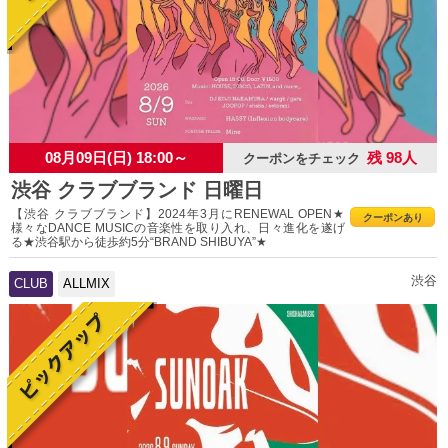
08月09日(日) 18:00～
残 98人
クーポンをチェック
渋谷 クラブブランド 日曜日
【渋谷 クラブブランド】2024年3月にRENEWAL OPEN★
クーポンあり
様々なDANCE MUSICの音楽性を取り入れ、日々進化を遂げ
る★渋谷駅から徒歩約5分“BRAND SHIBUYA”★
渋谷
CLUB
ALLMIX