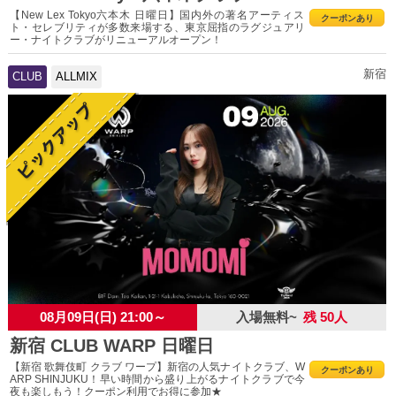
【New Lex Tokyo六本木 日曜日】国内外の著名アーティス
クーポンあり
ト・セレブリティが多数来場する、東京屈指のラグジュアリ
ー・ナイトクラブがリニューアルオープン！
新宿
CLUB
ALLMIX
08月09日(日) 21:00～
入場無料~
残 50人
新宿 CLUB WARP 日曜日
【新宿 歌舞伎町 クラブ ワープ】新宿の人気ナイトクラブ、W
クーポンあり
ARP SHINJUKU！早い時間から盛り上がるナイトクラブで今
夜も楽しもう！クーポン利用でお得に参加★