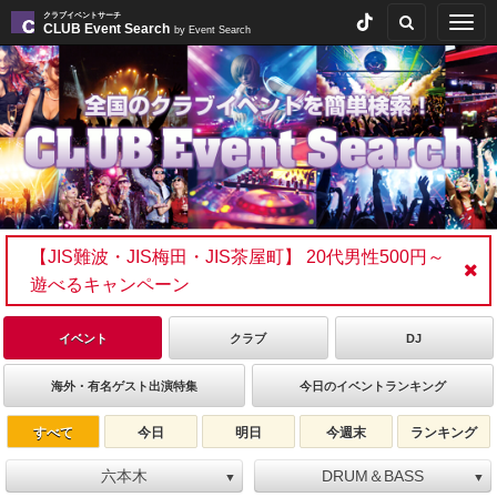
クラブイベントサーチ
Togg
CLUB Event Search
by Event Search
navig
【JIS難波・JIS梅田・JIS茶屋町】 20代男性500円～
遊べるキャンペーン
イベント
クラブ
DJ
海外・有名ゲスト出演特集
今日のイベントランキング
すべて
今日
明日
今週末
ランキング
六本木
DRUM＆BASS
▼
▼