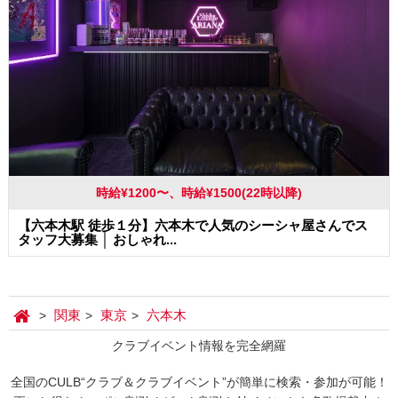
時給¥1200〜、時給¥1500(22時以降)
【六本木駅 徒歩１分】六本木で人気のシーシャ屋さんでス
タッフ大募集 │ おしゃれ...
関東
東京
六本木
クラブイベント情報を完全網羅
全国のCULB“クラブ＆クラブイベント”が簡単に検索・参加が可能！