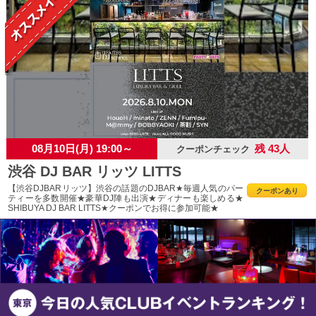
08月10日(月) 19:00～
残 43人
クーポンチェック
渋谷 DJ BAR リッツ LITTS
【渋谷DJBARリッツ】渋谷の話題のDJBAR★毎週人気のパー
クーポンあり
ティーを多数開催★豪華DJ陣も出演★ディナーも楽しめる★
SHIBUYA DJ BAR LITTS★クーポンでお得に参加可能★