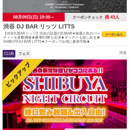
08月09日(日) 19:00～
残 43人
クーポンチェック
渋谷 DJ BAR リッツ LITTS
【渋谷DJBARリッツ】渋谷の話題のDJBAR★毎週人気のパー
クーポンあり
ティーを多数開催★豪華DJ陣も出演★ディナーも楽しめる★
SHIBUYA DJ BAR LITTS★クーポンでお得に参加可能★
渋谷
CLUB
フェス