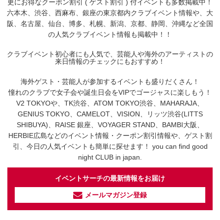
更にお得なクーポン割引 ( ゲスト割引 ) 付イベントも多数掲載中！
六本木、渋谷、西麻布、銀座の東京都内クラブイベント情報や、大
阪、名古屋、仙台、博多、札幌、新潟、京都、静岡、沖縄など全国
の人気クラブイベント情報も掲載中！！
クラブイベント初心者にも人気で、芸能人や海外のアーティストの
来日情報のチェックにもおすすめ！
海外ゲスト・芸能人が参加するイベントも盛りだくさん！
憧れのクラブで女子会や誕生日会をVIPでゴージャスに楽しもう！
V2 TOKYOや、TK渋谷、ATOM TOKYO渋谷、MAHARAJA、
GENIUS TOKYO、CAMELOT、VISION、リッツ渋谷(LITTS
SHIBUYA)、RAISE 銀座、VOYAGER STAND、BAMBI大阪、
HERBIE広島などのイベント情報・クーポン割引情報や、ゲスト割
引、今日の人気イベントも簡単に探せます！ you can find good
night CLUB in japan.
イベントサーチの最新情報をお届け
メールマガジン登録