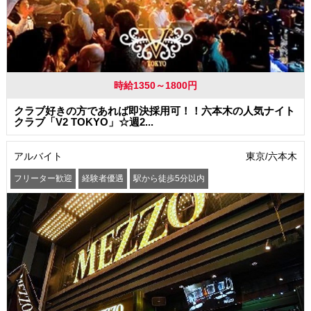
時給1350～1800円
クラブ好きの方であれば即決採用可！！六本木の人気ナイト
クラブ「V2 TOKYO」☆週2...
アルバイト
東京/六本木
フリーター歓迎
経験者優遇
駅から徒歩5分以内