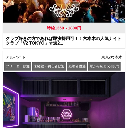
時給1350～1800円
クラブ好きの方であれば即決採用可！！六本木の人気ナイト
クラブ「V2 TOKYO」☆週2...
アルバイト
東京/六本木
フリーター歓迎
未経験・初心者歓迎
経験者優遇
駅から徒歩5分以内
オープニングスタッフ