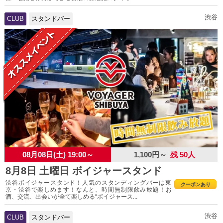
渋谷
CLUB
スタンドバー
08月08日(土) 19:00～
1,100円～
残 50人
8月8日 土曜日 ボイジャースタンド
渋谷ボイジャースタンド！人気のスタンディングバーは東
クーポンあり
京・渋谷で楽しめます！なんと、時間無制限飲み放題！お
酒、交流、出会いが全て楽しめる“ボイジャース...
渋谷
CLUB
スタンドバー