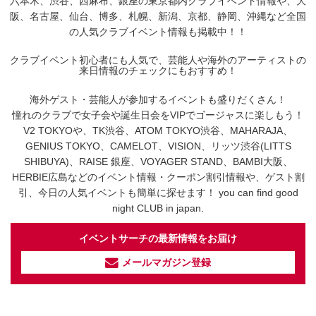
六本木、渋谷、西麻布、銀座の東京都内クラブイベント情報や、大
阪、名古屋、仙台、博多、札幌、新潟、京都、静岡、沖縄など全国
の人気クラブイベント情報も掲載中！！
クラブイベント初心者にも人気で、芸能人や海外のアーティストの
来日情報のチェックにもおすすめ！
海外ゲスト・芸能人が参加するイベントも盛りだくさん！
憧れのクラブで女子会や誕生日会をVIPでゴージャスに楽しもう！
V2 TOKYOや、TK渋谷、ATOM TOKYO渋谷、MAHARAJA、
GENIUS TOKYO、CAMELOT、VISION、リッツ渋谷(LITTS
SHIBUYA)、RAISE 銀座、VOYAGER STAND、BAMBI大阪、
HERBIE広島などのイベント情報・クーポン割引情報や、ゲスト割
引、今日の人気イベントも簡単に探せます！ you can find good
night CLUB in japan.
イベントサーチの最新情報をお届け
メールマガジン登録
イベントサーチ - TikTok
人気のお店を動画で配信中！
気になる今話題の人気情報も