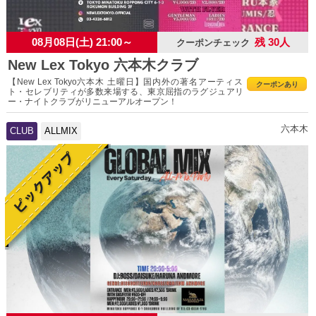
08月08日(土) 21:00～
残 30人
クーポンチェック
New Lex Tokyo 六本木クラブ
【New Lex Tokyo六本木 土曜日】国内外の著名アーティス
クーポンあり
ト・セレブリティが多数来場する、東京屈指のラグジュアリ
ー・ナイトクラブがリニューアルオープン！
六本木
CLUB
ALLMIX