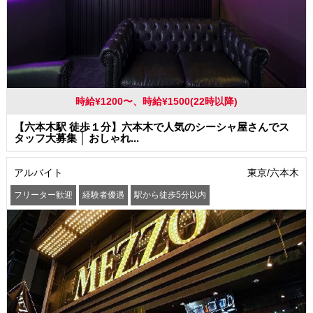
時給¥1200〜、時給¥1500(22時以降)
【六本木駅 徒歩１分】六本木で人気のシーシャ屋さんでス
タッフ大募集 │ おしゃれ...
アルバイト
東京/六本木
フリーター歓迎
経験者優遇
駅から徒歩5分以内