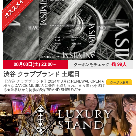
08月08日(土) 23:00～
残 99人
クーポンをチェック
渋谷 クラブブランド 土曜日
【渋谷 クラブブランド】2024年3月にRENEWAL OPEN★
クーポンあり
様々なDANCE MUSICの音楽性を取り入れ、日々進化を遂げ
る★渋谷駅から徒歩約5分“BRAND SHIBUYA”★