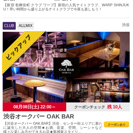
【新宿 歌舞伎町 クラブ ワープ】新宿の人気ナイトクラブ、WARP SHINJUK
U！早い時間から盛り上がるナイトクラブで今夜も楽しもう！
渋谷
CLUB
ALLMIX
08月08日(土) 22:00～
残 10人
クーポンチェック
渋谷オークバー OAK BAR
【渋谷オークバー OAK BAR】渋谷、センター街エリアに新た
クーポンあり
に誕生した大人の空間★お酒、音楽、空間、シーシャなど
様々な楽しみ方ができるお店★新感覚スタイリ...