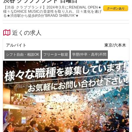
渋谷 クラブブランド 日曜日
【渋谷 クラブブランド】2024年3月にRENEWAL OPEN★
クーポンあり
様々なDANCE MUSICの音楽性を取り入れ、日々進化を遂げ
る★渋谷駅から徒歩約5分“BRAND SHIBUYA”★
近くの求人
アルバイト
東京/六本木
シフト自由・相談OK
フリーター歓迎
学歴(中卒・高卒)不問
髪型・髪色自由
交通費支給