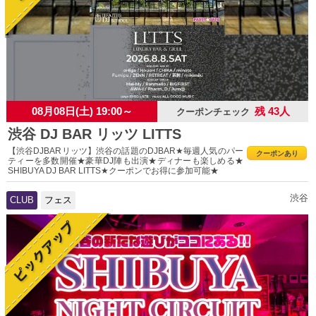
08月08日(土) 19:00～
残 43人
クーポンチェック
渋谷 DJ BAR リッツ LITTS
【渋谷DJBARリッツ】渋谷の話題のDJBAR★毎週人気のパー
クーポンあり
ティーを多数開催★豪華DJ陣も出演★ディナーも楽しめる★
SHIBUYA DJ BAR LITTS★クーポンでお得に参加可能★
渋谷
CLUB
フェス