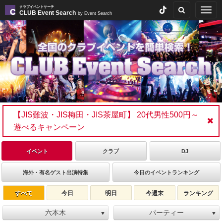
クラブイベントサーチ
Togg
CLUB Event Search
by Event Search
navig
【JIS難波・JIS梅田・JIS茶屋町】 20代男性500円～
遊べるキャンペーン
イベント
クラブ
DJ
海外・有名ゲスト出演特集
今日のイベントランキング
すべて
今日
明日
今週末
ランキング
六本木
パーティー
▼
▼