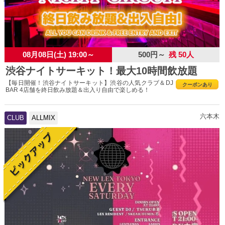
08月08日(土) 19:00～
500円～
残 50人
渋谷ナイトサーキット！最大10時間飲放題
【毎日開催！渋谷ナイトサーキット】渋谷の人気クラブ＆DJ
クーポンあり
BAR 4店舗を終日飲み放題＆出入り自由で楽しめる！
六本木
CLUB
ALLMIX