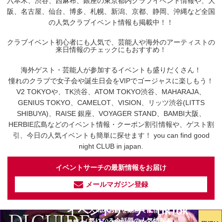
六本木、渋谷、西麻布、銀座の東京都内クラブイベント情報や、大
阪、名古屋、仙台、博多、札幌、新潟、京都、静岡、沖縄など全国
の人気クラブイベント情報も掲載中！！
クラブイベント初心者にも人気で、芸能人や海外のアーティストの
来日情報のチェックにもおすすめ！
海外ゲスト・芸能人が参加するイベントも盛りだくさん！
憧れのクラブで女子会や誕生日会をVIPでゴージャスに楽しもう！
V2 TOKYOや、TK渋谷、ATOM TOKYO渋谷、MAHARAJA、
GENIUS TOKYO、CAMELOT、VISION、リッツ渋谷(LITTS
SHIBUYA)、RAISE 銀座、VOYAGER STAND、BAMBI大阪、
HERBIE広島などのイベント情報・クーポン割引情報や、ゲスト割
引、今日の人気イベントも簡単に探せます！ you can find good
night CLUB in japan.
イベントサーチの最新情報をお届け
メールマガジン登録
イベントサーチ - TikTok
人気のお店を動画で配信中！
気になる今話題の人気情報も