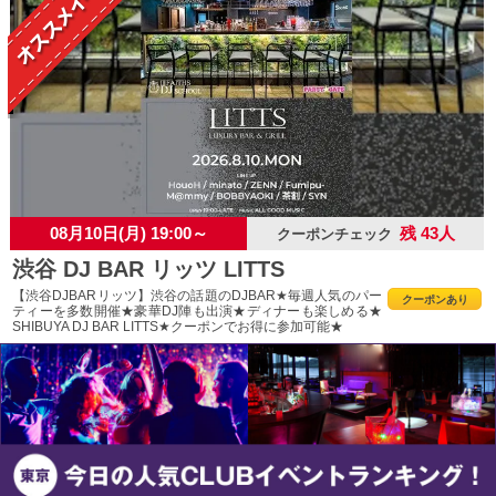
08月10日(月) 19:00～
残 43人
クーポンチェック
渋谷 DJ BAR リッツ LITTS
【渋谷DJBARリッツ】渋谷の話題のDJBAR★毎週人気のパー
クーポンあり
ティーを多数開催★豪華DJ陣も出演★ディナーも楽しめる★
SHIBUYA DJ BAR LITTS★クーポンでお得に参加可能★