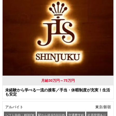
月給30万円～75万円
未経験から学べる一流の接客／手当・休暇制度が充実！生活
も安定
アルバイト
東京/新宿
シフト自由・相談OK
駅から徒歩5分以内
交通費支給
社員登用あり