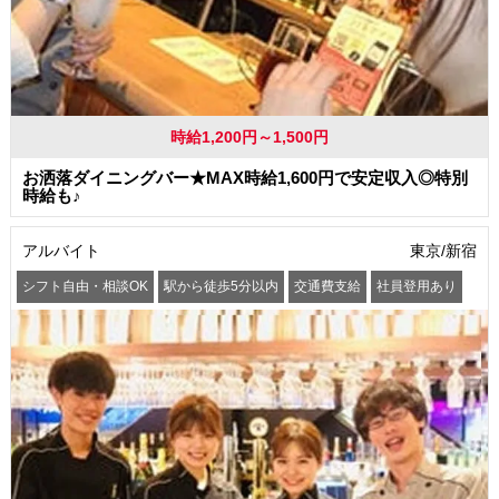
時給1,200円～1,500円
お洒落ダイニングバー★MAX時給1,600円で安定収入◎特別
時給も♪
アルバイト
東京/新宿
シフト自由・相談OK
駅から徒歩5分以内
交通費支給
社員登用あり