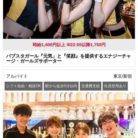
時給1,400円以上 ※22:00以降1,750円
パブスタガール『元気」と『笑顔』を提供するエナジーチャ
ージ・ガールズサポーター
アルバイト
東京/新宿
シフト自由・相談OK
駅から徒歩5分以内
交通費支給
社員登用あり