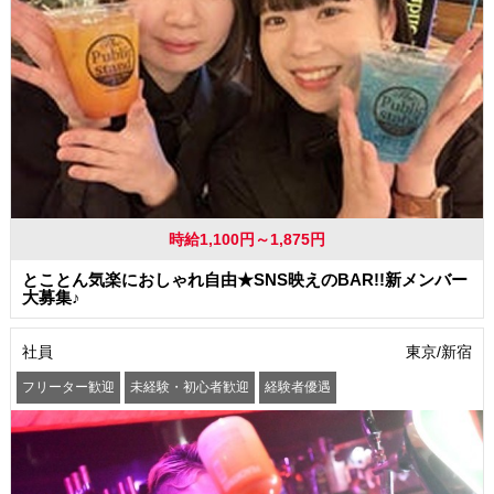
時給1,100円～1,875円
とことん気楽におしゃれ自由★SNS映えのBAR!!新メンバー
大募集♪
社員
東京/新宿
フリーター歓迎
未経験・初心者歓迎
経験者優遇
学歴(中卒・高卒)不問
友達と一緒に応募OK
髪型・髪色自由
ピアスOK
ネイルOK
駅から徒歩5分以内
社会保険制度あり