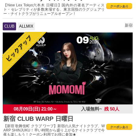
【New Lex Tokyo六本木 日曜日】国内外の著名アーティス
クーポンあり
ト・セレブリティが多数来場する、東京屈指のラグジュアリ
ー・ナイトクラブがリニューアルオープン！
新宿
CLUB
ALLMIX
08月09日(日) 21:00～
入場無料~
残 50人
新宿 CLUB WARP 日曜日
【新宿 歌舞伎町 クラブ ワープ】新宿の人気ナイトクラブ、W
クーポンあり
ARP SHINJUKU！早い時間から盛り上がるナイトクラブで今
夜も楽しもう！クーポン利用でお得に参加★