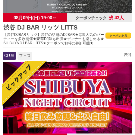
08月09日(日) 19:00～
残 43人
クーポンチェック
渋谷 DJ BAR リッツ LITTS
【渋谷DJBARリッツ】渋谷の話題のDJBAR★毎週人気のパー
クーポンあり
ティーを多数開催★豪華DJ陣も出演★ディナーも楽しめる★
SHIBUYA DJ BAR LITTS★クーポンでお得に参加可能★
渋谷
CLUB
フェス