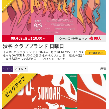
08月09日(日) 18:00～
残 98人
クーポンをチェック
渋谷 クラブブランド 日曜日
【渋谷 クラブブランド】2024年3月にRENEWAL OPEN★
クーポンあり
様々なDANCE MUSICの音楽性を取り入れ、日々進化を遂げ
る★渋谷駅から徒歩約5分“BRAND SHIBUYA”★
渋谷
CLUB
ALLMIX