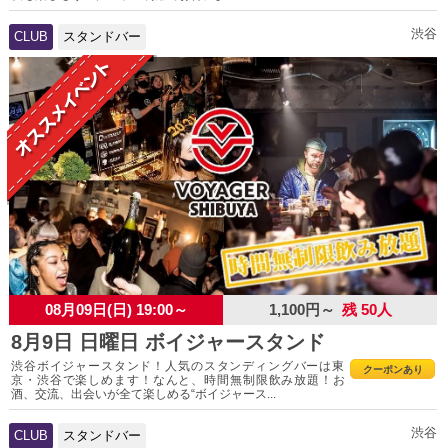
渋谷
CLUB
スタンドバー
08月09日(日) 19:00～
1,100円～
残 50人
8月9日 日曜日 ボイジャースタンド
渋谷ボイジャースタンド！人気のスタンディングバーは東
クーポンあり
京・渋谷で楽しめます！なんと、時間無制限飲み放題！お
酒、交流、出会いが全て楽しめる“ボイジャース...
渋谷
CLUB
スタンドバー