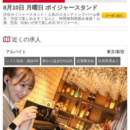
8月10日 月曜日 ボイジャースタンド
渋谷ボイジャースタンド！人気のスタンディングバーは東
クーポンあり
京・渋谷で楽しめます！なんと、時間無制限飲み放題！お
酒、交流、出会いが全て楽しめる“ボイジャース...
近くの求人
アルバイト
東京/新宿
シフト自由・相談OK
駅から徒歩5分以内
交通費支給
社員登用あり