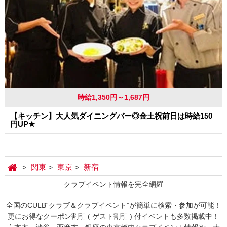
時給1,350円～1,687円
【キッチン】大人気ダイニングバー◎金土祝前日は時給150
円UP★
関東
東京
新宿
クラブイベント情報を完全網羅
全国のCULB“クラブ＆クラブイベント”が簡単に検索・参加が可能！
更にお得なクーポン割引 ( ゲスト割引 ) 付イベントも多数掲載中！