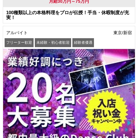
月給30万円～75万円
100種類以上の本格料理をプロが伝授！手当・休暇制度が充
実！
アルバイト
東京/新宿
フリーター歓迎
未経験・初心者歓迎
経験者優遇
学歴(中卒・高卒)不問
友達と一緒に応募OK
昇給あり
高収入・高額・高給
髪型・髪色自由
ネイルOK
駅から徒歩5分以内
社員登用あり