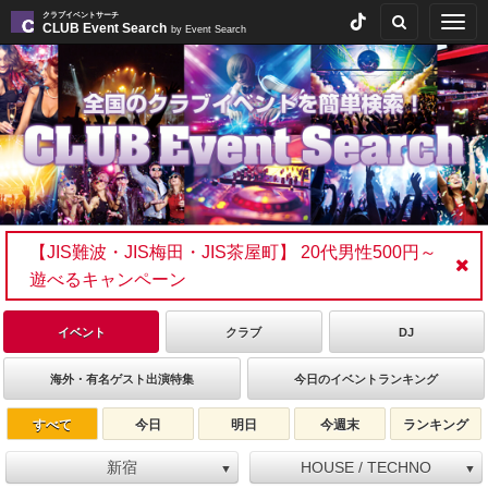
クラブイベントサーチ
Togg
CLUB Event Search
by Event Search
navig
【JIS難波・JIS梅田・JIS茶屋町】 20代男性500円～
遊べるキャンペーン
イベント
クラブ
DJ
海外・有名ゲスト出演特集
今日のイベントランキング
すべて
今日
明日
今週末
ランキング
新宿
HOUSE / TECHNO
▼
▼