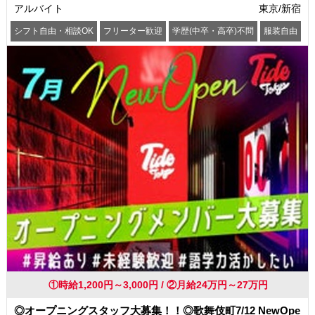
アルバイト
東京/新宿
シフト自由・相談OK
フリーター歓迎
学歴(中卒・高卒)不問
服装自由
駅から徒歩5分以内
交通費支給
①時給1,200円～3,000円 / ②月給24万円～27万円
◎オープニングスタッフ大募集！！◎歌舞伎町7/12 NewOpe