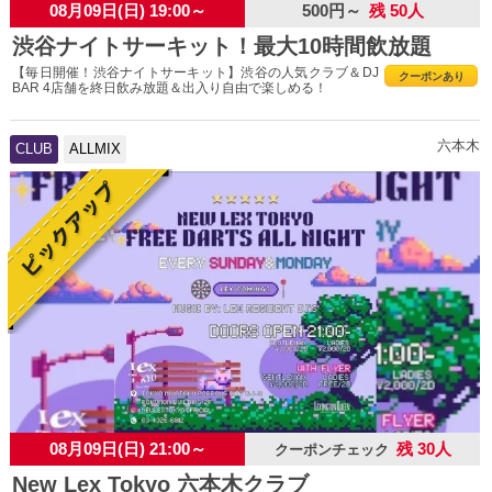
08月09日(日) 19:00～
500円～
残 50人
渋谷ナイトサーキット！最大10時間飲放題
【毎日開催！渋谷ナイトサーキット】渋谷の人気クラブ＆DJ
クーポンあり
BAR 4店舗を終日飲み放題＆出入り自由で楽しめる！
六本木
CLUB
ALLMIX
08月09日(日) 21:00～
残 30人
クーポンチェック
New Lex Tokyo 六本木クラブ