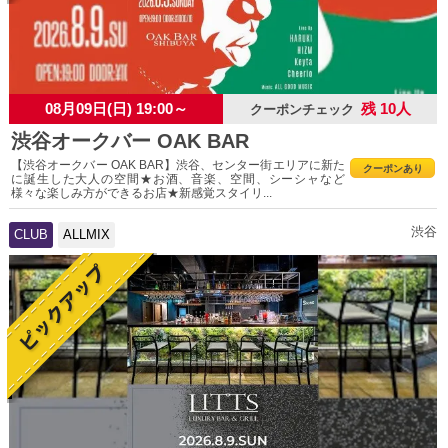
08月09日(日) 19:00～
残 10人
クーポンチェック
渋谷オークバー OAK BAR
【渋谷オークバー OAK BAR】渋谷、センター街エリアに新た
クーポンあり
に誕生した大人の空間★お酒、音楽、空間、シーシャなど
様々な楽しみ方ができるお店★新感覚スタイリ...
渋谷
CLUB
ALLMIX