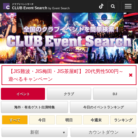
クラブイベントサーチ
Togg
CLUB Event Search
by Event Search
navig
【JIS難波・JIS梅田・JIS茶屋町】 20代男性500円～
遊べるキャンペーン
イベント
クラブ
DJ
海外・有名ゲスト出演特集
今日のイベントランキング
すべて
今日
明日
今週末
ランキング
新宿
カウントダウン
▼
▼