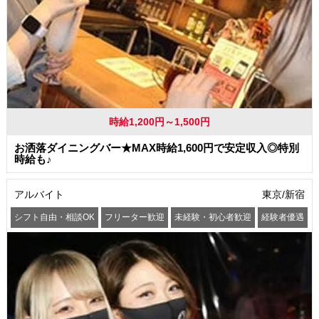
時給1,200円～1,500円
お洒落ダイニングバー★MAX時給1,600円で安定収入◎特別
時給も♪
アルバイト
東京/新宿
シフト自由・相談OK
フリーター歓迎
未経験・初心者歓迎
経験者優遇
髪型・髪色自由
服装自由
駅から徒歩5分以内