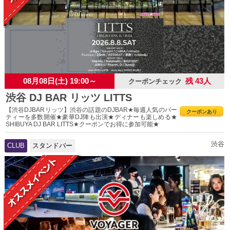
08月08日(土) 19:00～
残 43人
クーポンチェック
渋谷 DJ BAR リッツ LITTS
【渋谷DJBARリッツ】渋谷の話題のDJBAR★毎週人気のパー
クーポンあり
ティーを多数開催★豪華DJ陣も出演★ディナーも楽しめる★
SHIBUYA DJ BAR LITTS★クーポンでお得に参加可能★
渋谷
CLUB
スタンドバー