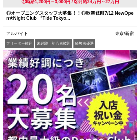
①時給1,200円～3,000円 / ②月給24万円～27万円
◎オープニングスタッフ大募集！！◎歌舞伎町7/12 NewOpe
n★Night Club 『Tide Tokyo...
アルバイト
東京/新宿
フリーター歓迎
未経験・初心者歓迎
経験者優遇
学歴(中卒・高卒)不問
友達と一緒に応募OK
昇給あり
高収入・高額・高給
髪型・髪色自由
ネイルOK
駅から徒歩5分以内
社員登用あり