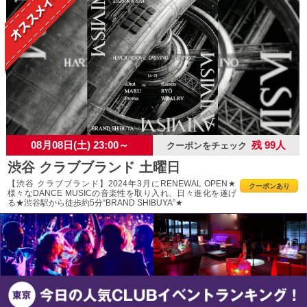
08月08日(土) 23:00～
残 99人
クーポンをチェック
渋谷 クラブブランド 土曜日
【渋谷 クラブブランド】2024年3月にRENEWAL OPEN★
クーポンあり
様々なDANCE MUSICの音楽性を取り入れ、日々進化を遂げ
る★渋谷駅から徒歩約5分“BRAND SHIBUYA”★