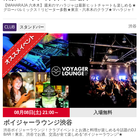
【MAHARAJA 六本木】週末のマハラジャは最新ヒットチャートも楽しめる★
グローバルミックス！リピーター多数★東京・六本木のクラブ★マハラジャ！
渋谷
CLUB
スタンドバー
08月08日(土) 21:00～
入場無料
ボイジャーラウンジ渋谷
渋谷ボイジャーラウンジ！クラブイベントとお酒と料理が楽しめる今話題のDJ
BAR！東京、渋谷でお酒、交流が全て楽しめる“ボイジャーラウンジ”★