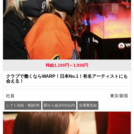
時給1,100円～1,938円
クラブで働くならWARP！日本No.1！有名アーティストにも
会える！
社員
東京/新宿
シフト自由・相談OK
駅から徒歩5分以内
交通費支給