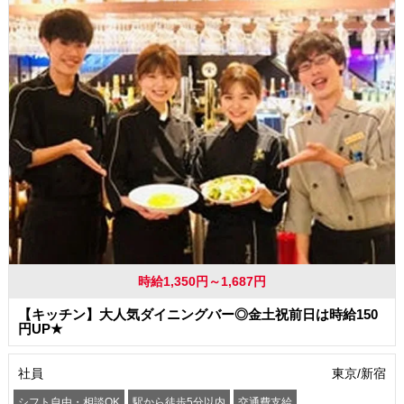
時給1,350円～1,687円
【キッチン】大人気ダイニングバー◎金土祝前日は時給150
円UP★
社員
東京/新宿
シフト自由・相談OK
駅から徒歩5分以内
交通費支給