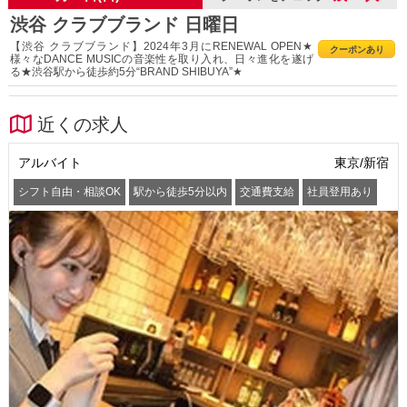
渋谷 クラブブランド 日曜日
【渋谷 クラブブランド】2024年3月にRENEWAL OPEN★
クーポンあり
様々なDANCE MUSICの音楽性を取り入れ、日々進化を遂げ
る★渋谷駅から徒歩約5分“BRAND SHIBUYA”★
近くの求人
アルバイト
東京/新宿
シフト自由・相談OK
駅から徒歩5分以内
交通費支給
社員登用あり