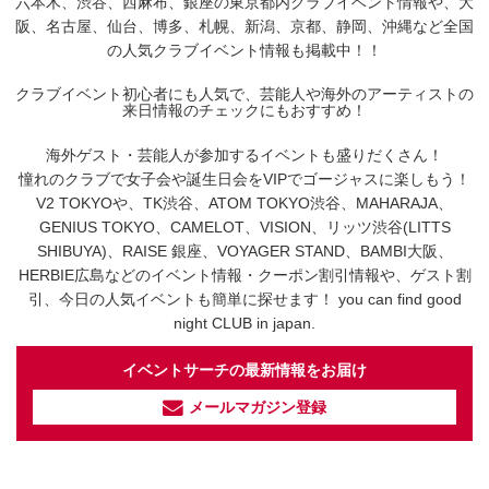
六本木、渋谷、西麻布、銀座の東京都内クラブイベント情報や、大
阪、名古屋、仙台、博多、札幌、新潟、京都、静岡、沖縄など全国
の人気クラブイベント情報も掲載中！！
クラブイベント初心者にも人気で、芸能人や海外のアーティストの
来日情報のチェックにもおすすめ！
海外ゲスト・芸能人が参加するイベントも盛りだくさん！
憧れのクラブで女子会や誕生日会をVIPでゴージャスに楽しもう！
V2 TOKYOや、TK渋谷、ATOM TOKYO渋谷、MAHARAJA、
GENIUS TOKYO、CAMELOT、VISION、リッツ渋谷(LITTS
SHIBUYA)、RAISE 銀座、VOYAGER STAND、BAMBI大阪、
HERBIE広島などのイベント情報・クーポン割引情報や、ゲスト割
引、今日の人気イベントも簡単に探せます！ you can find good
night CLUB in japan.
イベントサーチの最新情報をお届け
メールマガジン登録
イベントサーチ - TikTok
人気のお店を動画で配信中！
気になる今話題の人気情報も