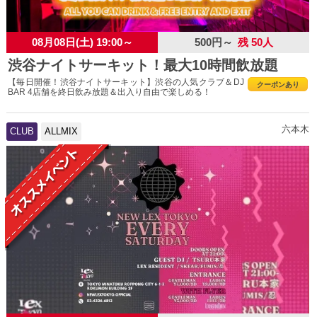
08月08日(土) 19:00～
500円～
残 50人
渋谷ナイトサーキット！最大10時間飲放題
【毎日開催！渋谷ナイトサーキット】渋谷の人気クラブ＆DJ
クーポンあり
BAR 4店舗を終日飲み放題＆出入り自由で楽しめる！
六本木
CLUB
ALLMIX