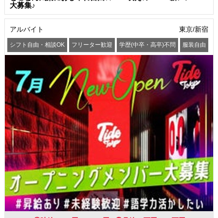
大募集♪
アルバイト
東京/新宿
シフト自由・相談OK
フリーター歓迎
学歴(中卒・高卒)不問
服装自由
駅から徒歩5分以内
交通費支給