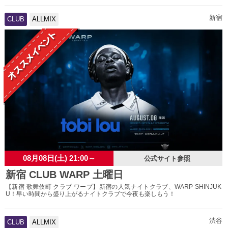
新宿
CLUB
ALLMIX
08月08日(土) 21:00～
公式サイト参照
新宿 CLUB WARP 土曜日
【新宿 歌舞伎町 クラブ ワープ】新宿の人気ナイトクラブ、WARP SHINJUK
U！早い時間から盛り上がるナイトクラブで今夜も楽しもう！
渋谷
CLUB
ALLMIX