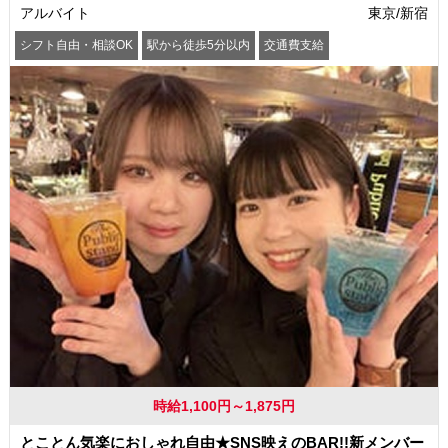
アルバイト
東京/新宿
シフト自由・相談OK
駅から徒歩5分以内
交通費支給
時給1,100円～1,875円
とことん気楽におしゃれ自由★SNS映えのBAR!!新メンバー