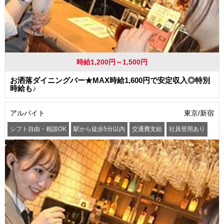
時給1,200円～1,500円
お洒落ダイニングバー★MAX時給1,600円で安定収入◎特別
時給も♪
アルバイト
東京/新宿
シフト自由・相談OK
駅から徒歩5分以内
交通費支給
社員登用あり