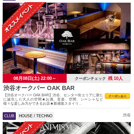
08月08日(土) 22:00～
残 10人
クーポンチェック
渋谷オークバー OAK BAR
【渋谷オークバー OAK BAR】渋谷、センター街エリアに新た
クーポンあり
に誕生した大人の空間★お酒、音楽、空間、シーシャなど
様々な楽しみ方ができるお店★新感覚スタイリ...
渋谷
CLUB
HOUSE / TECHNO