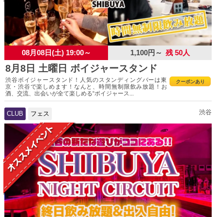
08月08日(土) 19:00～
1,100円～
残 50人
8月8日 土曜日 ボイジャースタンド
渋谷ボイジャースタンド！人気のスタンディングバーは東
クーポンあり
京・渋谷で楽しめます！なんと、時間無制限飲み放題！お
酒、交流、出会いが全て楽しめる“ボイジャース...
渋谷
CLUB
フェス