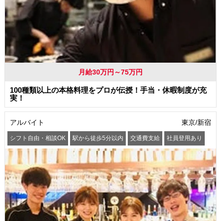
月給30万円～75万円
100種類以上の本格料理をプロが伝授！手当・休暇制度が充
実！
アルバイト
東京/新宿
シフト自由・相談OK
駅から徒歩5分以内
交通費支給
社員登用あり