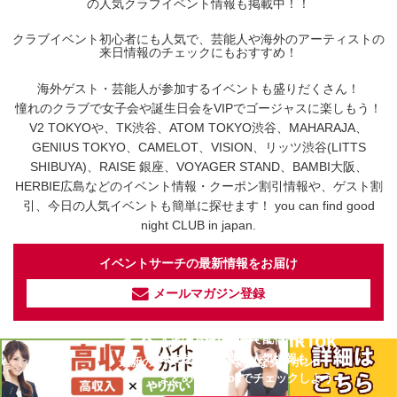
の人気クラブイベント情報も掲載中！！
クラブイベント初心者にも人気で、芸能人や海外のアーティストの
来日情報のチェックにもおすすめ！
海外ゲスト・芸能人が参加するイベントも盛りだくさん！
憧れのクラブで女子会や誕生日会をVIPでゴージャスに楽しもう！
V2 TOKYOや、TK渋谷、ATOM TOKYO渋谷、MAHARAJA、
GENIUS TOKYO、CAMELOT、VISION、リッツ渋谷(LITTS
SHIBUYA)、RAISE 銀座、VOYAGER STAND、BAMBI大阪、
HERBIE広島などのイベント情報・クーポン割引情報や、ゲスト割
引、今日の人気イベントも簡単に探せます！ you can find good
night CLUB in japan.
イベントサーチの最新情報をお届け
メールマガジン登録
イベントサーチ - TikTok
人気のお店を動画で配信中！
気になる今話題の人気情報も
最新のイベント情報やお得なクーポン
まとめてTikTokでチェックしよう！