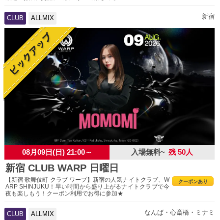
新宿
CLUB
ALLMIX
08月09日(日) 21:00～
入場無料~
残 50人
新宿 CLUB WARP 日曜日
【新宿 歌舞伎町 クラブ ワープ】新宿の人気ナイトクラブ、W
クーポンあり
ARP SHINJUKU！早い時間から盛り上がるナイトクラブで今
夜も楽しもう！クーポン利用でお得に参加★
なんば・心斎橋・ミナミ
CLUB
ALLMIX