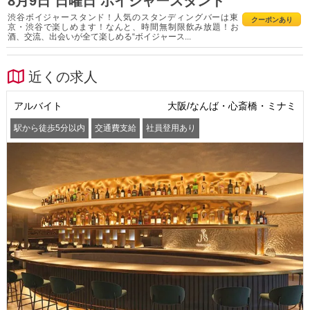
8月9日 日曜日 ボイジャースタンド
渋谷ボイジャースタンド！人気のスタンディングバーは東
クーポンあり
京・渋谷で楽しめます！なんと、時間無制限飲み放題！お
酒、交流、出会いが全て楽しめる“ボイジャース...
近くの求人
アルバイト
大阪/なんば・心斎橋・ミナミ
駅から徒歩5分以内
交通費支給
社員登用あり