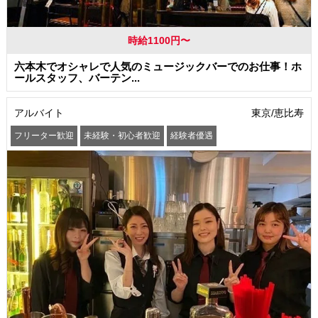
時給1100円〜
六本木でオシャレで人気のミュージックバーでのお仕事！ホ
ールスタッフ、バーテン...
アルバイト
東京/恵比寿
フリーター歓迎
未経験・初心者歓迎
経験者優遇
学歴(中卒・高卒)不問
友達と一緒に応募OK
昇給あり
髪型・髪色自由
ネイルOK
髭(ひげ)OK
駅から徒歩5分以内
交通費支給
まかない・食事補助
社員登用あり