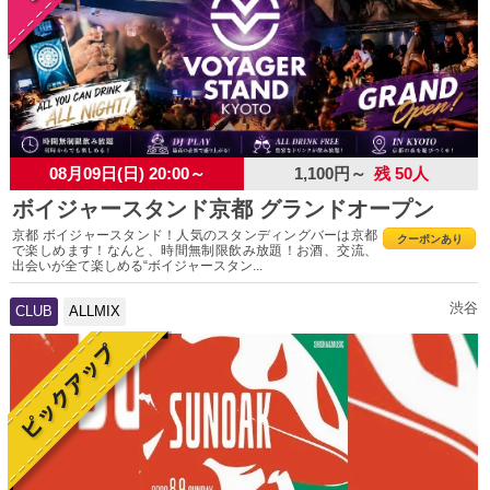
08月09日(日) 20:00～
1,100円～
残 50人
ボイジャースタンド京都 グランドオープン
京都 ボイジャースタンド！人気のスタンディングバーは京都
クーポンあり
で楽しめます！なんと、時間無制限飲み放題！お酒、交流、
出会いが全て楽しめる“ボイジャースタン...
渋谷
CLUB
ALLMIX