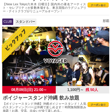
【New Lex Tokyo六本木 日曜日】国内外の著名アーティス
クーポンあり
ト・セレブリティが多数来場する、東京屈指のラグジュアリ
ー・ナイトクラブがリニューアルオープン！
那覇
CLUB
スタンドバー
08月09日(日) 21:00～
1,100円～
残 50人
ボイジャースタンド沖縄 飲み放題
【ボイジャースタンド沖縄】沖縄ボイジャースタンド！人気
クーポンあり
のスタンディングバーは沖縄で楽しめます！時間無制限飲み
放題！お酒、交流、出会いが全て楽しめる...