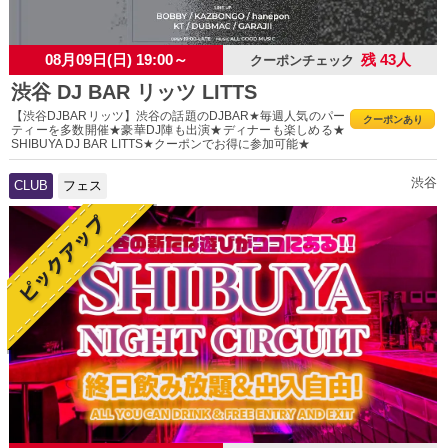
08月09日(日) 19:00～
残 43人
クーポンチェック
渋谷 DJ BAR リッツ LITTS
【渋谷DJBARリッツ】渋谷の話題のDJBAR★毎週人気のパー
クーポンあり
ティーを多数開催★豪華DJ陣も出演★ディナーも楽しめる★
SHIBUYA DJ BAR LITTS★クーポンでお得に参加可能★
渋谷
CLUB
フェス