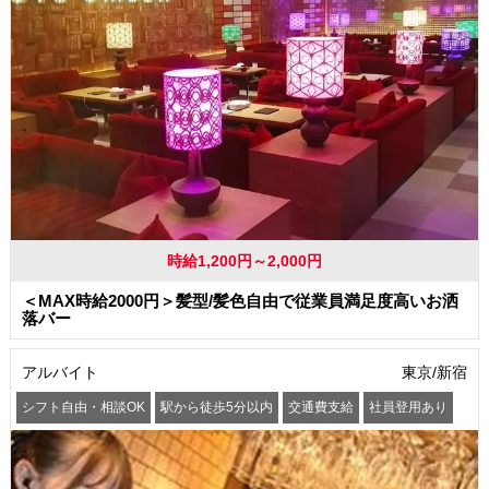
時給1,200円～2,000円
＜MAX時給2000円＞髪型/髪色自由で従業員満足度高いお洒
落バー
アルバイト
東京/新宿
シフト自由・相談OK
駅から徒歩5分以内
交通費支給
社員登用あり