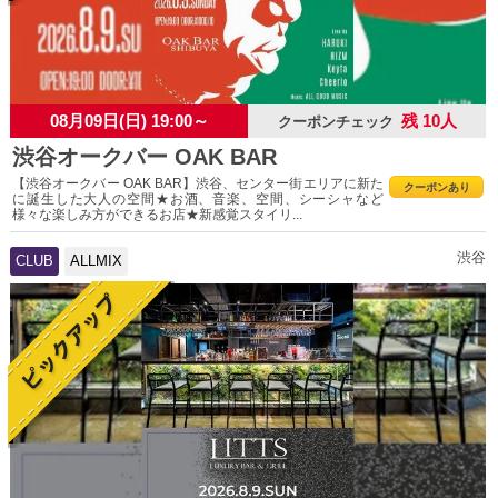
08月09日(日) 19:00～
残 10人
クーポンチェック
渋谷オークバー OAK BAR
【渋谷オークバー OAK BAR】渋谷、センター街エリアに新た
クーポンあり
に誕生した大人の空間★お酒、音楽、空間、シーシャなど
様々な楽しみ方ができるお店★新感覚スタイリ...
渋谷
CLUB
ALLMIX