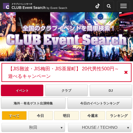
クラブイベントサーチ
Togg
CLUB Event Search
by Event Search
navig
【JIS難波・JIS梅田・JIS茶屋町】 20代男性500円～
遊べるキャンペーン
イベント
クラブ
DJ
海外・有名ゲスト出演特集
今日のイベントランキング
すべて
今日
明日
今週末
ランキング
秋田
HOUSE / TECHNO
▼
▼