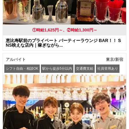
①時給1,625円～、②時給1,300円～
恵比寿駅前のプライベート パーティーラウンジ BAR！！ S
NS映えな店内｜稼ぎながら...
アルバイト
東京/新宿
シフト自由・相談OK
駅から徒歩5分以内
交通費支給
社員登用あり