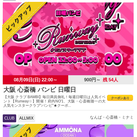
08月09日(日) 22:00～
900円～
残 54人
大阪 心斎橋 バンビ 日曜日
【大阪 クラブ BAMBI】毎日満員御礼！毎週日曜日は人気イベ
クーポンあり
ント【Runway☆】開催！府内NO'1、大阪・心斎橋随一の大
人気モンスタークラブ“バンビ”★クーポ...
なんば・心斎橋・ミナミ
CLUB
ALLMIX