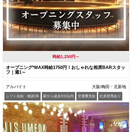
時給1,250円～
オープニング*MAX時給1750円！おしゃれな相席BARスタッ
フ｜週1～
アルバイト
大阪/梅田・北新地
シフト自由・相談OK
駅から徒歩5分以内
交通費支給
社員登用あり