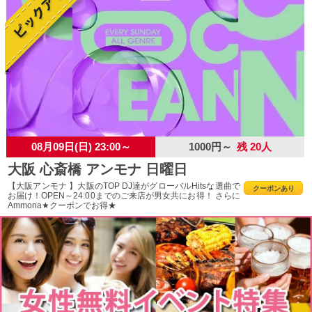
08月09日(日) 23:00～
1000円～
残 20人
大阪 心斎橋 アンモナ 日曜日
【大阪アンモナ 】大阪のTOP DJ達がグローバルHitsな選曲で
クーポンあり
お届け！OPEN～24:00までのご来店が男女共にお得！ さらに
Ammona★クーポンでお得★