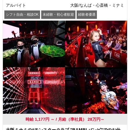
アルバイト
大阪/なんば・心斎橋・ミナミ
シフト自由・相談OK
未経験・初心者歓迎
経験者優遇
駅から徒歩5分以内
交通費支給
社員登用あり
時給 1,177円 ～ / 月給（準社員） 28万円～
大阪ミナミの#モンスタークラブ "BAMBI バンビ"でのお仕