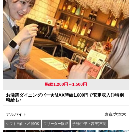
時給1,200円～1,500円
お洒落ダイニングバー★MAX時給1,600円で安定収入◎特別
時給も♪
アルバイト
東京/六本木
シフト自由・相談OK
フリーター歓迎
学歴(中卒・高卒)不問