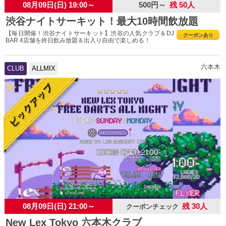
08月09日(日) 19:00～
500円～
残 50人
渋谷ナイトサーキット！最大10時間飲放題
【毎日開催！渋谷ナイトサーキット】渋谷の人気クラブ＆DJ
クーポンあり
BAR 4店舗を終日飲み放題＆出入り自由で楽しめる！
六本木
CLUB
ALLMIX
08月09日(日) 21:00～
残 30人
クーポンチェック
New Lex Tokyo 六本木クラブ