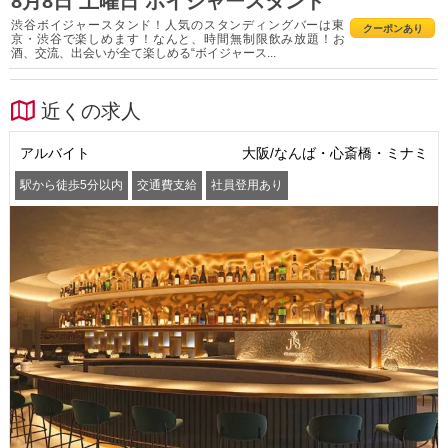
8月8日 土曜日 ボイジャースタンド
渋谷ボイジャースタンド！人気のスタンディングバーは東
クーポンあり
京・渋谷で楽しめます！なんと、時間無制限飲み放題！お
酒、交流、出会いが全て楽しめる“ボイジャース...
近くの求人
アルバイト
大阪/なんば・心斎橋・ミナミ
駅から徒歩5分以内
交通費支給
社員登用あり