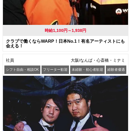
時給1,100円～1,938円
クラブで働くならWARP！日本No.1！有名アーティストにも
会える！
社員
大阪/なんば・心斎橋・ミナミ
シフト自由・相談OK
フリーター歓迎
未経験・初心者歓迎
経験者優遇
交通費支給