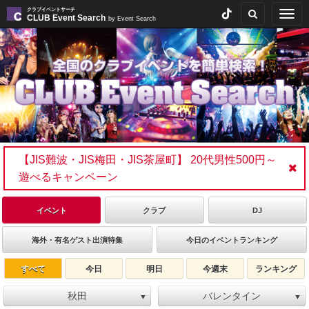
クラブイベントサーチ
Togg
CLUB Event Search
by Event Search
navig
【JIS難波・JIS梅田・JIS茶屋町】 20代男性500円～
遊べるキャンペーン
イベント
クラブ
DJ
海外・有名ゲスト出演特集
今日のイベントランキング
すべて
今日
明日
今週末
ランキング
秋田
バレンタイン
▼
▼