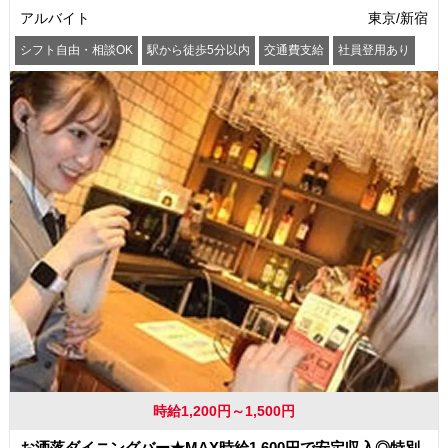
アルバイト
東京/新宿
シフト自由・相談OK
駅から徒歩5分以内
交通費支給
社員登用あり
時給1,200円～1,500円
お洒落ダイニングバー★MAX時給1,600円で安定収入◎特別