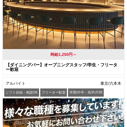
時給1,250円～
【ダイニングバー】オープニングスタッフ/学生・フリータ
ー歓迎
アルバイト
東京/六本木
シフト自由・相談OK
フリーター歓迎
学歴(中卒・高卒)不問
髪型・髪色自由
交通費支給