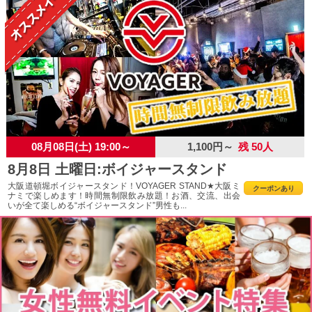
08月08日(土) 19:00～
1,100円～
残 50人
8月8日 土曜日:ボイジャースタンド
大阪道頓堀ボイジャースタンド！VOYAGER STAND★大阪ミ
クーポンあり
ナミで楽しめます！時間無制限飲み放題！お酒、交流、出会
いが全て楽しめる“ボイジャースタンド”男性も...