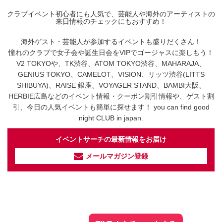
クラブイベント初心者にも人気で、芸能人や海外のアーティストの
来日情報のチェックにもおすすめ！
海外ゲスト・芸能人が参加するイベントも盛りだくさん！
憧れのクラブで女子会や誕生日会をVIPでゴージャスに楽しもう！
V2 TOKYOや、TK渋谷、ATOM TOKYO渋谷、MAHARAJA、
GENIUS TOKYO、CAMELOT、VISION、リッツ渋谷(LITTS
SHIBUYA)、RAISE 銀座、VOYAGER STAND、BAMBI大阪、
HERBIE広島などのイベント情報・クーポン割引情報や、ゲスト割
引、今日の人気イベントも簡単に探せます！ you can find good
night CLUB in japan.
イベントサーチの最新情報をお届け
メールマガジン登録
イベントサーチ - TikTok
人気のお店を動画で配信中！
気になる今話題の人気情報も
最新のイベント情報やお得なクーポン
まとめてTikTokでチェックしよう！