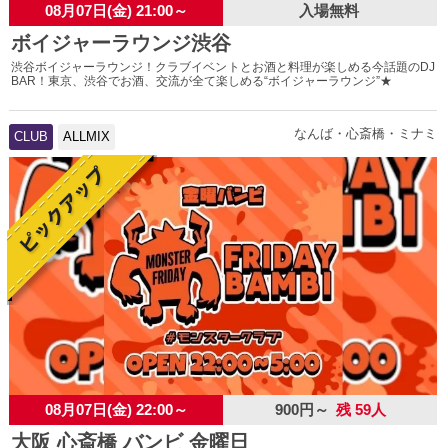
08月07日(金) 21:00～
入場無料
ボイジャーラウンジ渋谷
渋谷ボイジャーラウンジ！クラブイベントとお酒と料理が楽しめる今話題のDJ
BAR！東京、渋谷でお酒、交流が全て楽しめる“ボイジャーラウンジ”★
なんば・心斎橋・ミナミ
CLUB
ALLMIX
08月07日(金) 22:00～
900円～
残 59人
大阪 心斎橋 バンビ 金曜日