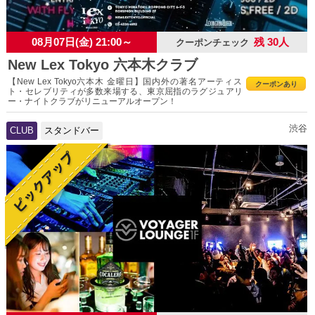
08月07日(金) 21:00～
残 30人
クーポンチェック
New Lex Tokyo 六本木クラブ
【New Lex Tokyo六本木 金曜日】国内外の著名アーティス
クーポンあり
ト・セレブリティが多数来場する、東京屈指のラグジュアリ
ー・ナイトクラブがリニューアルオープン！
渋谷
CLUB
スタンドバー