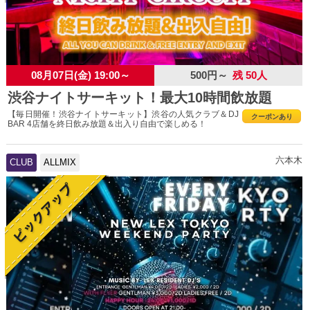
08月07日(金) 19:00～
500円～
残 50人
渋谷ナイトサーキット！最大10時間飲放題
【毎日開催！渋谷ナイトサーキット】渋谷の人気クラブ＆DJ
クーポンあり
BAR 4店舗を終日飲み放題＆出入り自由で楽しめる！
六本木
CLUB
ALLMIX