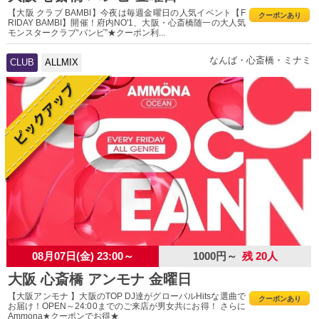
【大阪 クラブ BAMBI】今夜は毎週金曜日の人気イベント【F
クーポンあり
RIDAY BAMBI】開催！府内NO'1、大阪・心斎橋随一の大人気
モンスタークラブ“バンビ”★クーポン利...
なんば・心斎橋・ミナミ
CLUB
ALLMIX
08月07日(金) 23:00～
1000円～
残 20人
大阪 心斎橋 アンモナ 金曜日
【大阪アンモナ 】大阪のTOP DJ達がグローバルHitsな選曲で
クーポンあり
お届け！OPEN～24:00までのご来店が男女共にお得！ さらに
Ammona★クーポンでお得★