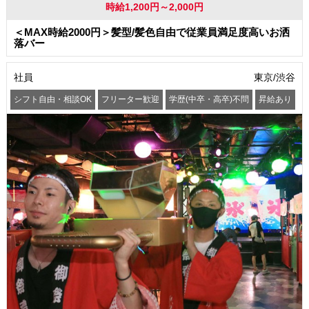
時給1,200円～2,000円
＜MAX時給2000円＞髪型/髪色自由で従業員満足度高いお洒
落バー
社員
東京/渋谷
シフト自由・相談OK
フリーター歓迎
学歴(中卒・高卒)不問
昇給あり
髪型・髪色自由
服装自由
交通費支給
社員登用あり