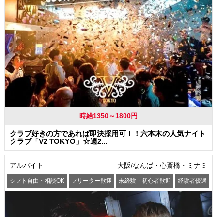
時給1350～1800円
クラブ好きの方であれば即決採用可！！六本木の人気ナイト
クラブ「V2 TOKYO」☆週2...
アルバイト
大阪/なんば・心斎橋・ミナミ
シフト自由・相談OK
フリーター歓迎
未経験・初心者歓迎
経験者優遇
交通費支給