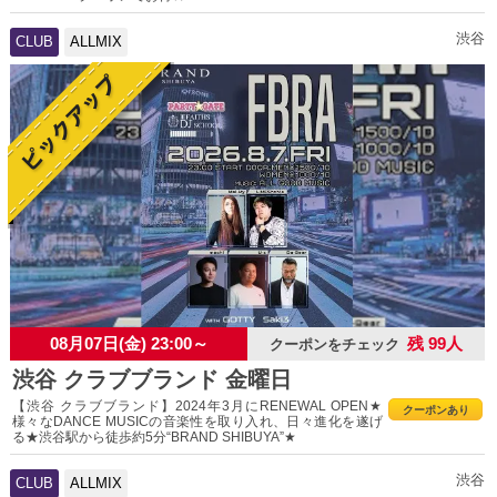
渋谷
CLUB
ALLMIX
08月07日(金) 23:00～
残 99人
クーポンをチェック
渋谷 クラブブランド 金曜日
【渋谷 クラブブランド】2024年3月にRENEWAL OPEN★
クーポンあり
様々なDANCE MUSICの音楽性を取り入れ、日々進化を遂げ
る★渋谷駅から徒歩約5分“BRAND SHIBUYA”★
渋谷
CLUB
ALLMIX