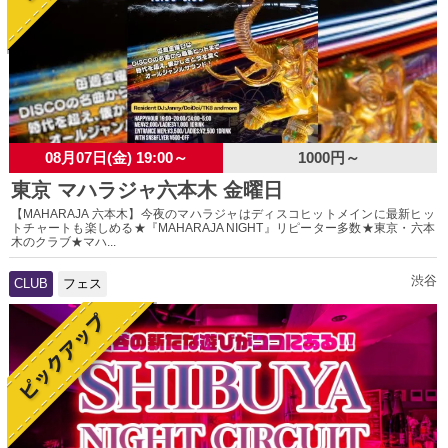
08月07日(金) 19:00～
1000円～
東京 マハラジャ六本木 金曜日
【MAHARAJA 六本木】今夜のマハラジャはディスコヒットメインに最新ヒッ
トチャートも楽しめる★『MAHARAJA NIGHT』リピーター多数★東京・六本
木のクラブ★マハ...
渋谷
CLUB
フェス