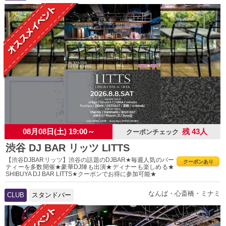
08月08日(土) 19:00～
残 43人
クーポンチェック
渋谷 DJ BAR リッツ LITTS
【渋谷DJBARリッツ】渋谷の話題のDJBAR★毎週人気のパー
クーポンあり
ティーを多数開催★豪華DJ陣も出演★ディナーも楽しめる★
SHIBUYA DJ BAR LITTS★クーポンでお得に参加可能★
なんば・心斎橋・ミナミ
CLUB
スタンドバー