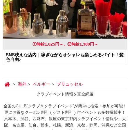
①時給1,625円～、②時給1,300円～
SNS映えな店内｜稼ぎながらオシャレも楽しめるバイト！髪
色自由♪
海外
ベルギー
ブリュッセル
クラブイベント情報を完全網羅
全国のCULB“クラブ＆クラブイベント”が簡単に検索・参加が可能！
更にお得なクーポン割引 ( ゲスト割引 ) 付イベントも多数掲載中！
六本木、渋谷、西麻布、銀座の東京都内クラブイベント情報や、大
阪、名古屋、仙台、博多、札幌、新潟、京都、静岡、沖縄など全国