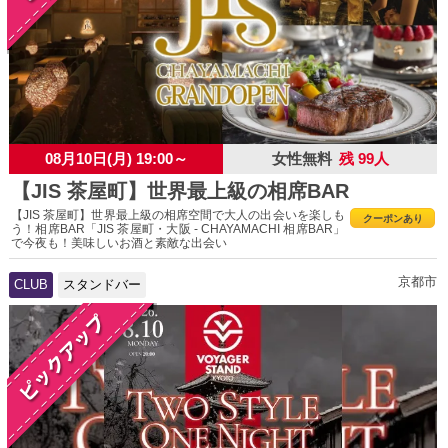
08月10日(月) 19:00～
女性無料
残 99人
【JIS 茶屋町】世界最上級の相席BAR
【JIS 茶屋町】世界最上級の相席空間で大人の出会いを楽しも
クーポンあり
う！相席BAR「JIS 茶屋町・大阪 - CHAYAMACHI 相席BAR」
で今夜も！美味しいお酒と素敵な出会い
京都市
CLUB
スタンドバー