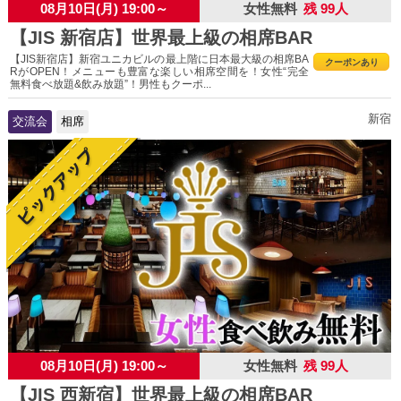
08月10日(月) 19:00～
女性無料
残 99人
【JIS 新宿店】世界最上級の相席BAR
【JIS新宿店】新宿ユニカビルの最上階に日本最大級の相席BA
クーポンあり
RがOPEN！メニューも豊富な楽しい相席空間を！女性“完全
無料食べ放題&飲み放題”！男性もクーポ...
新宿
交流会
相席
08月10日(月) 19:00～
女性無料
残 99人
【JIS 西新宿】世界最上級の相席BAR