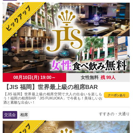
08月10日(月) 19:00～
女性無料
残 99人
【JIS 福岡】世界最上級の相席BAR
【JIS 福岡】世界最上級の相席空間で大人の出会いを楽しも
クーポンあり
う！福岡の相席BAR「JIS FUKUOKA」で今夜も！美味しいお
酒と素敵な出会い！
すすきの・大通り
交流会
相席