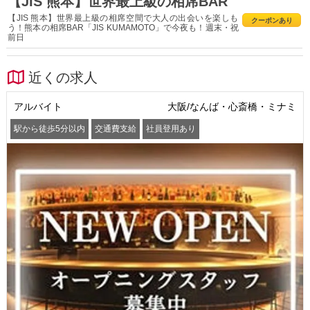
【JIS 熊本】世界最上級の相席BAR
【JIS 熊本】世界最上級の相席空間で大人の出会いを楽しも
クーポンあり
う！熊本の相席BAR「JIS KUMAMOTO」で今夜も！週末・祝
前日
近くの求人
アルバイト
大阪/なんば・心斎橋・ミナミ
駅から徒歩5分以内
交通費支給
社員登用あり