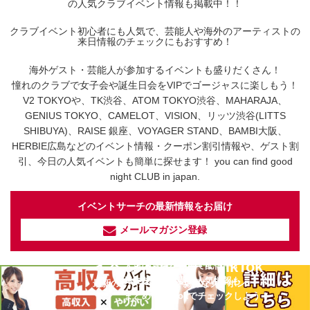
の人気クラブイベント情報も掲載中！！
クラブイベント初心者にも人気で、芸能人や海外のアーティストの
来日情報のチェックにもおすすめ！
海外ゲスト・芸能人が参加するイベントも盛りだくさん！
憧れのクラブで女子会や誕生日会をVIPでゴージャスに楽しもう！
V2 TOKYOや、TK渋谷、ATOM TOKYO渋谷、MAHARAJA、
GENIUS TOKYO、CAMELOT、VISION、リッツ渋谷(LITTS
SHIBUYA)、RAISE 銀座、VOYAGER STAND、BAMBI大阪、
HERBIE広島などのイベント情報・クーポン割引情報や、ゲスト割
引、今日の人気イベントも簡単に探せます！ you can find good
night CLUB in japan.
イベントサーチの最新情報をお届け
メールマガジン登録
イベントサーチ - TikTok
人気のお店を動画で配信中！
気になる今話題の人気情報も
最新のイベント情報やお得なクーポン
まとめてTikTokでチェックしよう！