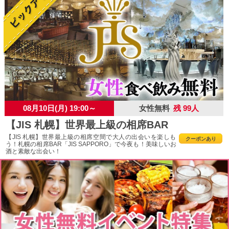
08月10日(月) 19:00～
女性無料
残 99人
【JIS 札幌】世界最上級の相席BAR
【JIS 札幌】世界最上級の相席空間で大人の出会いを楽しも
クーポンあり
う！札幌の相席BAR「JIS SAPPORO」で今夜も！美味しいお
酒と素敵な出会い！