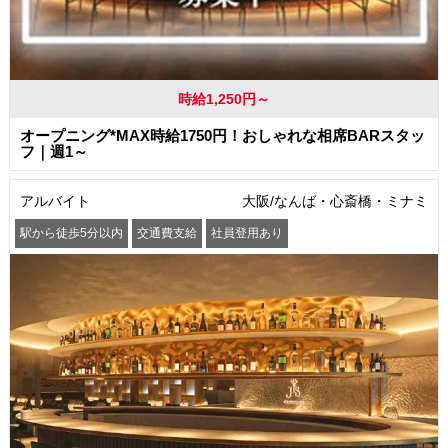
時給1,250円～
オープニング*MAX時給1750円！おしゃれな相席BARスタッ
フ｜週1～
アルバイト
大阪/なんば・心斎橋・ミナミ
駅から徒歩5分以内
交通費支給
社員登用あり