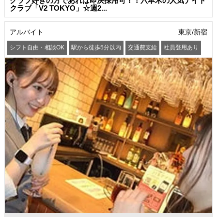
クラブ好きの方であれば即決採用可！！六本木の人気ナイト
クラブ「V2 TOKYO」☆週2...
アルバイト
東京/新宿
シフト自由・相談OK
駅から徒歩5分以内
交通費支給
社員登用あり