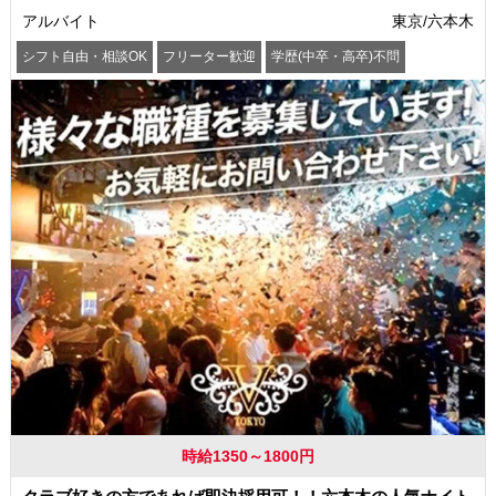
アルバイト
東京/六本木
シフト自由・相談OK
フリーター歓迎
学歴(中卒・高卒)不問
髪型・髪色自由
交通費支給
時給1350～1800円