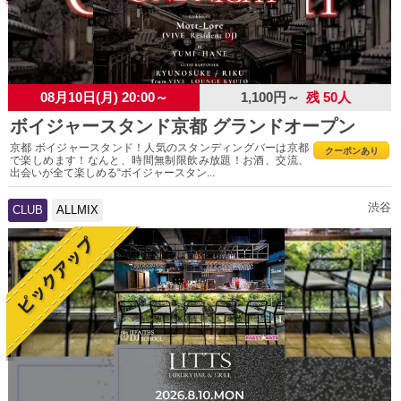
08月10日(月) 20:00～
1,100円～
残 50人
ボイジャースタンド京都 グランドオープン
京都 ボイジャースタンド！人気のスタンディングバーは京都
クーポンあり
で楽しめます！なんと、時間無制限飲み放題！お酒、交流、
出会いが全て楽しめる“ボイジャースタン...
渋谷
CLUB
ALLMIX