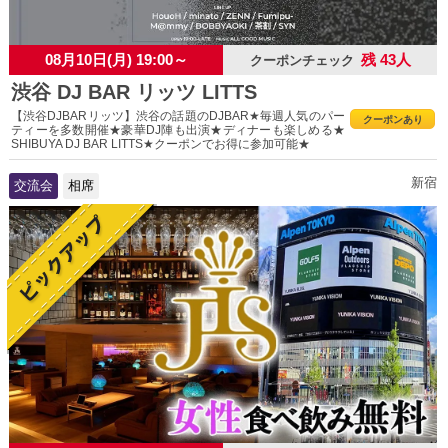
08月10日(月) 19:00～
残 43人
クーポンチェック
渋谷 DJ BAR リッツ LITTS
【渋谷DJBARリッツ】渋谷の話題のDJBAR★毎週人気のパー
クーポンあり
ティーを多数開催★豪華DJ陣も出演★ディナーも楽しめる★
SHIBUYA DJ BAR LITTS★クーポンでお得に参加可能★
新宿
交流会
相席