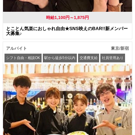
時給1,100円～1,875円
とことん気楽におしゃれ自由★SNS映えのBAR!!新メンバー
大募集♪
アルバイト
東京/新宿
シフト自由・相談OK
駅から徒歩5分以内
交通費支給
社員登用あり