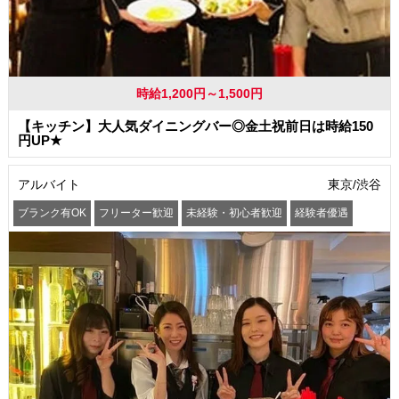
時給1,200円～1,500円
【キッチン】大人気ダイニングバー◎金土祝前日は時給150
円UP★
アルバイト
東京/渋谷
ブランク有OK
フリーター歓迎
未経験・初心者歓迎
経験者優遇
学歴(中卒・高卒)不問
友達と一緒に応募OK
昇給あり
髪型・髪色自由
ネイルOK
駅から徒歩5分以内
まかない・食事補助
社員登用あり