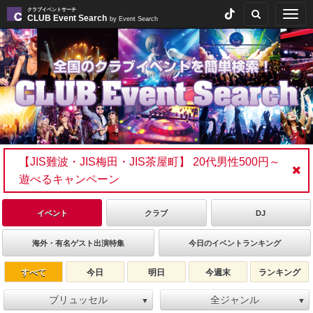
クラブイベントサーチ
Togg
CLUB Event Search
by Event Search
navig
【JIS難波・JIS梅田・JIS茶屋町】 20代男性500円～
遊べるキャンペーン
イベント
クラブ
DJ
海外・有名ゲスト出演特集
今日のイベントランキング
すべて
今日
明日
今週末
ランキング
ブリュッセル
全ジャンル
▼
▼