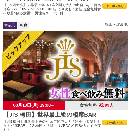
【JIS 西新宿】世界最上級の相席空間で大人の出会いを！新宿
クーポンあり
相席BAR「JIS NISHISHINJUKU」で今夜も！女性“完全無料食
べ放題&飲み放題”！男性もクーポン利...
梅田・北新地
交流会
相席
08月10日(月) 19:00～
女性無料
残 99人
【JIS 梅田】世界最上級の相席BAR
【JIS 梅田】世界最上級の相席空間で大人の出会いを楽しも
クーポンあり
う！相席BAR「JIS 梅田・大阪 - UMEDA 相席BAR」で今夜
も！