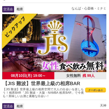
なんば・心斎橋・ミナミ
交流会
相席
08月10日(月) 19:00～
女性無料
残 99人
【JIS 難波】世界最上級の相席BAR
【JIS 難波】世界最上級の相席空間で大人の出会いを楽しも
クーポンあり
う！相席BAR「JIS 難波・大阪 - NAMBA 相席BAR」で今夜
も！美味しいお酒と素敵な出会い！
天神
交流会
相席