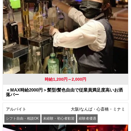
時給1,200円～2,000円
＜MAX時給2000円＞髪型/髪色自由で従業員満足度高いお洒
落バー
アルバイト
大阪/なんば・心斎橋・ミナミ
シフト自由・相談OK
未経験・初心者歓迎
経験者優遇
駅から徒歩5分以内
交通費支給
社員登用あり