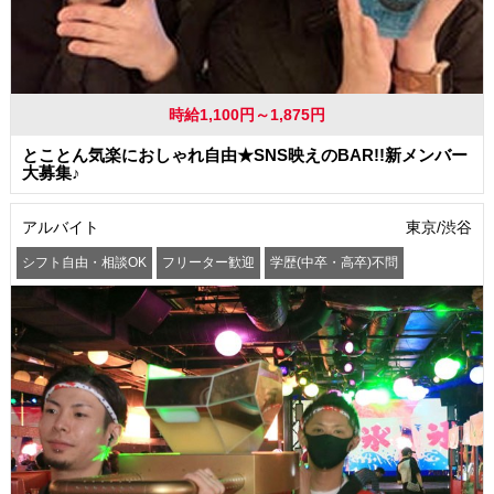
時給1,100円～1,875円
とことん気楽におしゃれ自由★SNS映えのBAR!!新メンバー
大募集♪
アルバイト
東京/渋谷
シフト自由・相談OK
フリーター歓迎
学歴(中卒・高卒)不問
髪型・髪色自由
服装自由
交通費支給