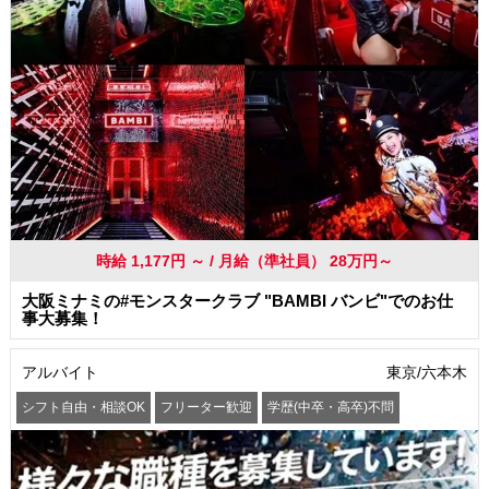
時給 1,177円 ～ / 月給（準社員） 28万円～
大阪ミナミの#モンスタークラブ "BAMBI バンビ"でのお仕
事大募集！
アルバイト
東京/六本木
シフト自由・相談OK
フリーター歓迎
学歴(中卒・高卒)不問
髪型・髪色自由
交通費支給