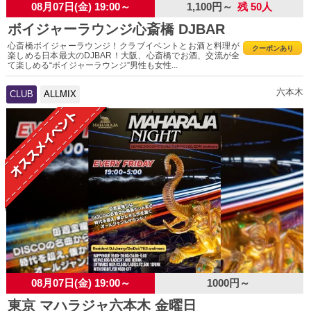
08月07日(金) 19:00～
1,100円～
残 50人
ボイジャーラウンジ心斎橋 DJBAR
心斎橋ボイジャーラウンジ！クラブイベントとお酒と料理が
クーポンあり
楽しめる日本最大のDJBAR！大阪、心斎橋でお酒、交流が全
て楽しめる“ボイジャーラウンジ”男性も女性...
六本木
CLUB
ALLMIX
08月07日(金) 19:00～
1000円～
東京 マハラジャ六本木 金曜日