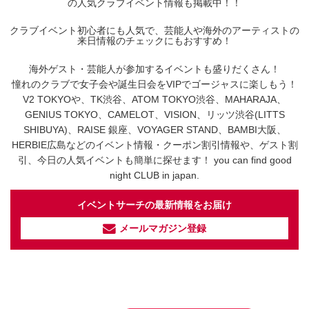
の人気クラブイベント情報も掲載中！！
クラブイベント初心者にも人気で、芸能人や海外のアーティストの
来日情報のチェックにもおすすめ！
海外ゲスト・芸能人が参加するイベントも盛りだくさん！
憧れのクラブで女子会や誕生日会をVIPでゴージャスに楽しもう！
V2 TOKYOや、TK渋谷、ATOM TOKYO渋谷、MAHARAJA、
GENIUS TOKYO、CAMELOT、VISION、リッツ渋谷(LITTS
SHIBUYA)、RAISE 銀座、VOYAGER STAND、BAMBI大阪、
HERBIE広島などのイベント情報・クーポン割引情報や、ゲスト割
引、今日の人気イベントも簡単に探せます！ you can find good
night CLUB in japan.
イベントサーチの最新情報をお届け
メールマガジン登録
イベントサーチ - TikTok
人気のお店を動画で配信中！
気になる今話題の人気情報も
最新のイベント情報やお得なクーポン
まとめてTikTokでチェックしよう！