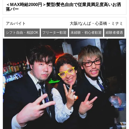
＜MAX時給2000円＞髪型/髪色自由で従業員満足度高いお洒
落バー
アルバイト
大阪/なんば・心斎橋・ミナミ
シフト自由・相談OK
フリーター歓迎
未経験・初心者歓迎
経験者優遇
交通費支給