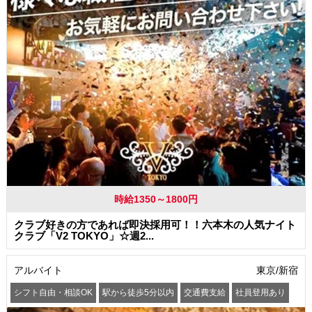
時給1350～1800円
クラブ好きの方であれば即決採用可！！六本木の人気ナイト
クラブ「V2 TOKYO」☆週2...
アルバイト
東京/新宿
シフト自由・相談OK
駅から徒歩5分以内
交通費支給
社員登用あり