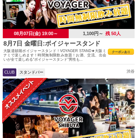
08月07日(金) 19:00～
1,100円～
残 50人
8月7日 金曜日:ボイジャースタンド
大阪道頓堀ボイジャースタンド！VOYAGER STAND★大阪ミ
クーポンあり
ナミで楽しめます！時間無制限飲み放題！お酒、交流、出会
いが全て楽しめる“ボイジャースタンド”男性も...
渋谷
CLUB
スタンドバー