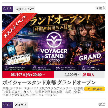
京都市
CLUB
スタンドバー
08月07日(金) 20:00～
1,100円～
残 50人
ボイジャースタンド京都 グランドオープン
京都 ボイジャースタンド！人気のスタンディングバーは京都
クーポンあり
で楽しめます！なんと、時間無制限飲み放題！お酒、交流、
出会いが全て楽しめる“ボイジャースタン...
銀座
CLUB
ALLMIX