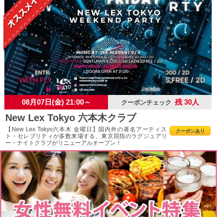
08月07日(金) 21:00～
残 30人
クーポンチェック
New Lex Tokyo 六本木クラブ
【New Lex Tokyo六本木 金曜日】国内外の著名アーティス
クーポンあり
ト・セレブリティが多数来場する、東京屈指のラグジュアリ
ー・ナイトクラブがリニューアルオープン！