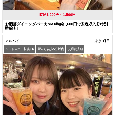
時給1,200円～1,500円
お洒落ダイニングバー★MAX時給1,600円で安定収入◎特別
時給も♪
アルバイト
東京/町田
シフト自由・相談OK
駅から徒歩5分以内
交通費支給