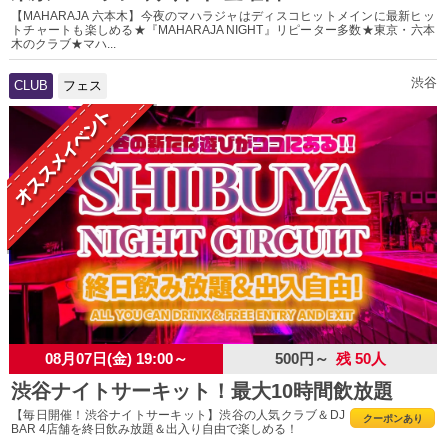
【MAHARAJA 六本木】今夜のマハラジャはディスコヒットメインに最新ヒッ
トチャートも楽しめる★『MAHARAJA NIGHT』リピーター多数★東京・六本
木のクラブ★マハ...
渋谷
CLUB
フェス
08月07日(金) 19:00～
500円～
残 50人
渋谷ナイトサーキット！最大10時間飲放題
【毎日開催！渋谷ナイトサーキット】渋谷の人気クラブ＆DJ
クーポンあり
BAR 4店舗を終日飲み放題＆出入り自由で楽しめる！