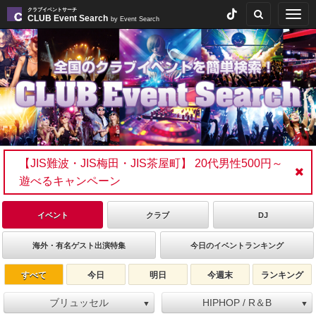
クラブイベントサーチ
Togg
CLUB Event Search
by Event Search
navig
【JIS難波・JIS梅田・JIS茶屋町】 20代男性500円～
遊べるキャンペーン
イベント
クラブ
DJ
海外・有名ゲスト出演特集
今日のイベントランキング
すべて
今日
明日
今週末
ランキング
ブリュッセル
HIPHOP / R＆B
▼
▼