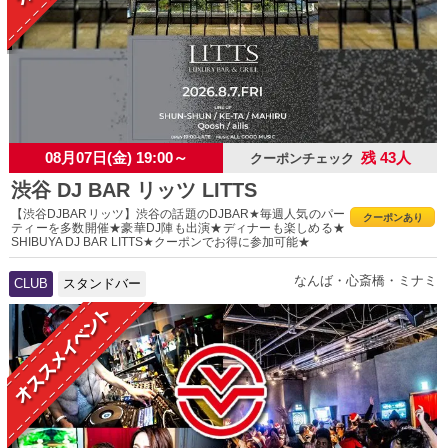
08月07日(金) 19:00～
残 43人
クーポンチェック
渋谷 DJ BAR リッツ LITTS
【渋谷DJBARリッツ】渋谷の話題のDJBAR★毎週人気のパー
クーポンあり
ティーを多数開催★豪華DJ陣も出演★ディナーも楽しめる★
SHIBUYA DJ BAR LITTS★クーポンでお得に参加可能★
なんば・心斎橋・ミナミ
CLUB
スタンドバー