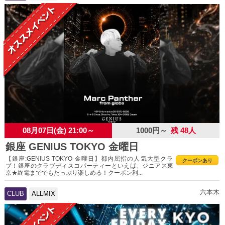
08月07日(金) 21:00～
1000円～
残 48人
銀座 GENIUS TOKYO 金曜日
【銀座:GENIUS TOKYO 金曜日】都内屈指の人気大型クラ
クーポンあり
ブ！銀座のクラブディスコパーティーといえば、ジニアス東
京★終電まででもたっぷり楽しめる！クーポン利...
六本木
CLUB
ALLMIX