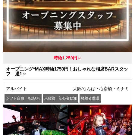
時給1,250円～
オープニング*MAX時給1750円！おしゃれな相席BARスタッ
フ｜週1～
アルバイト
大阪/なんば・心斎橋・ミナミ
シフト自由・相談OK
未経験・初心者歓迎
経験者優遇
駅から徒歩5分以内
交通費支給
社員登用あり