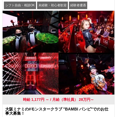
シフト自由・相談OK
未経験・初心者歓迎
経験者優遇
駅から徒歩5分以内
交通費支給
社員登用あり
時給 1,177円 ～ / 月給（準社員） 28万円～
大阪ミナミの#モンスタークラブ "BAMBI バンビ"でのお仕
事大募集！