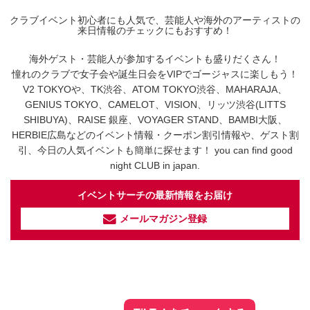
クラブイベント初心者にも人気で、芸能人や海外のアーティストの
来日情報のチェックにもおすすめ！
海外ゲスト・芸能人が参加するイベントも盛りだくさん！
憧れのクラブで女子会や誕生日会をVIPでゴージャスに楽しもう！
V2 TOKYOや、TK渋谷、ATOM TOKYO渋谷、MAHARAJA、
GENIUS TOKYO、CAMELOT、VISION、リッツ渋谷(LITTS
SHIBUYA)、RAISE 銀座、VOYAGER STAND、BAMBI大阪、
HERBIE広島などのイベント情報・クーポン割引情報や、ゲスト割
引、今日の人気イベントも簡単に探せます！ you can find good
night CLUB in japan.
イベントサーチの最新情報をお届け
メールマガジン登録
イベントサーチ - TikTok
人気のお店を動画で配信中！
気になる今話題の人気情報も
最新のイベント情報やお得なクーポン
まとめてTikTokでチェックしよう！