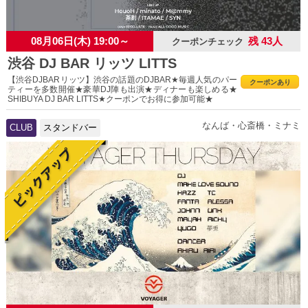
08月06日(木) 19:00～
残 43人
クーポンチェック
渋谷 DJ BAR リッツ LITTS
【渋谷DJBARリッツ】渋谷の話題のDJBAR★毎週人気のパー
クーポンあり
ティーを多数開催★豪華DJ陣も出演★ディナーも楽しめる★
SHIBUYA DJ BAR LITTS★クーポンでお得に参加可能★
なんば・心斎橋・ミナミ
CLUB
スタンドバー