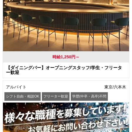
時給1,250円～
【ダイニングバー】オープニングスタッフ/学生・フリータ
ー歓迎
アルバイト
東京/六本木
シフト自由・相談OK
フリーター歓迎
学歴(中卒・高卒)不問
髪型・髪色自由
交通費支給