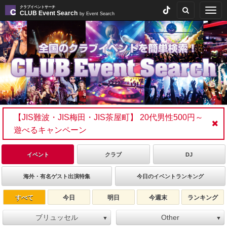
クラブイベントサーチ
Togg
CLUB Event Search
by Event Search
navig
【JIS難波・JIS梅田・JIS茶屋町】 20代男性500円～
遊べるキャンペーン
イベント
クラブ
DJ
海外・有名ゲスト出演特集
今日のイベントランキング
すべて
今日
明日
今週末
ランキング
ブリュッセル
Other
▼
▼