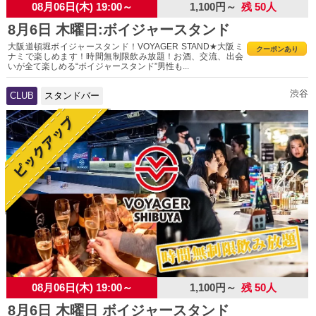
08月06日(木) 19:00～
1,100円～
残 50人
8月6日 木曜日:ボイジャースタンド
大阪道頓堀ボイジャースタンド！VOYAGER STAND★大阪ミ
クーポンあり
ナミで楽しめます！時間無制限飲み放題！お酒、交流、出会
いが全て楽しめる“ボイジャースタンド”男性も...
渋谷
CLUB
スタンドバー
08月06日(木) 19:00～
1,100円～
残 50人
8月6日 木曜日 ボイジャースタンド