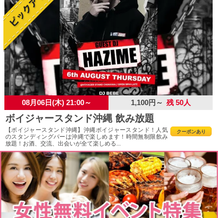
08月06日(木) 21:00～
1,100円～
残 50人
ボイジャースタンド沖縄 飲み放題
【ボイジャースタンド沖縄】沖縄ボイジャースタンド！人気
クーポンあり
のスタンディングバーは沖縄で楽しめます！時間無制限飲み
放題！お酒、交流、出会いが全て楽しめる...