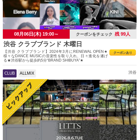
08月06日(木) 19:00～
残 99人
クーポンをチェック
渋谷 クラブブランド 木曜日
【渋谷 クラブブランド】2024年3月にRENEWAL OPEN★
クーポンあり
様々なDANCE MUSICの音楽性を取り入れ、日々進化を遂げ
る★渋谷駅から徒歩約5分“BRAND SHIBUYA”★
渋谷
CLUB
ALLMIX