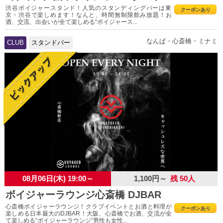
渋谷ボイジャースタンド！人気のスタンディングバーは東
クーポンあり
京・渋谷で楽しめます！なんと、時間無制限飲み放題！お
酒、交流、出会いが全て楽しめる“ボイジャース...
なんば・心斎橋・ミナミ
CLUB
スタンドバー
08月06日(木) 19:00～
1,100円～
残 50人
ボイジャーラウンジ心斎橋 DJBAR
心斎橋ボイジャーラウンジ！クラブイベントとお酒と料理が
クーポンあり
楽しめる日本最大のDJBAR！大阪、心斎橋でお酒、交流が全
て楽しめる“ボイジャーラウンジ”男性も女性...