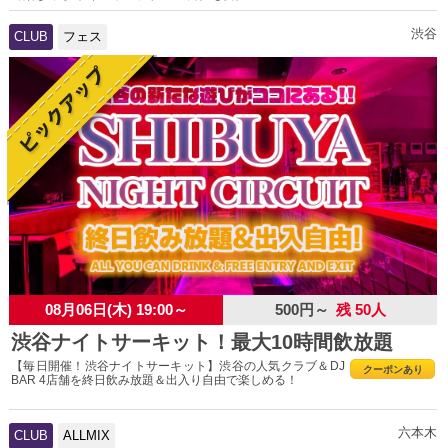
渋谷
CLUB
フェス
08月06日(木) 19:00～
500円～
残 50人
渋谷ナイトサーキット！最大10時間飲放題
【毎日開催！渋谷ナイトサーキット】渋谷の人気クラブ＆DJ
クーポンあり
BAR 4店舗を終日飲み放題＆出入り自由で楽しめる！
六本木
CLUB
ALLMIX