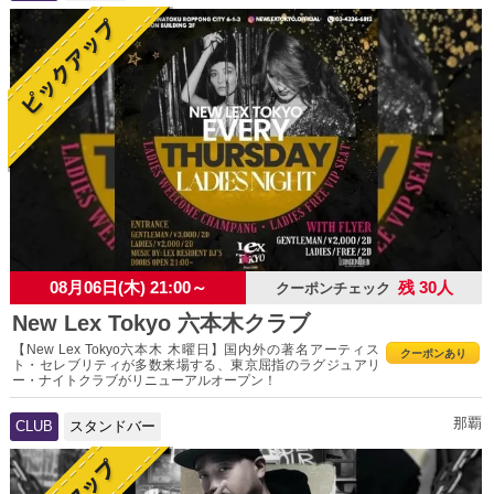
08月06日(木) 21:00～
残 30人
クーポンチェック
New Lex Tokyo 六本木クラブ
【New Lex Tokyo六本木 木曜日】国内外の著名アーティス
クーポンあり
ト・セレブリティが多数来場する、東京屈指のラグジュアリ
ー・ナイトクラブがリニューアルオープン！
那覇
CLUB
スタンドバー