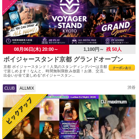
08月06日(木) 20:00～
1,100円～
残 50人
ボイジャースタンド京都 グランドオープン
京都 ボイジャースタンド！人気のスタンディングバーは京都
クーポンあり
で楽しめます！なんと、時間無制限飲み放題！お酒、交流、
出会いが全て楽しめる“ボイジャースタン...
渋谷
CLUB
ALLMIX