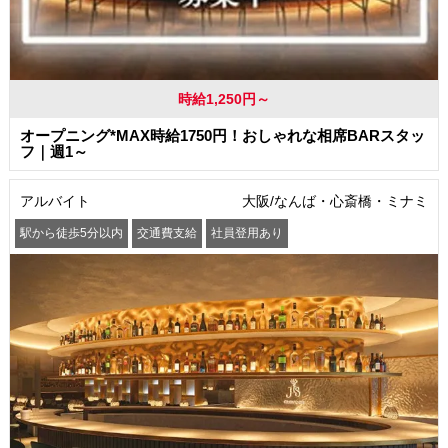
時給1,250円～
オープニング*MAX時給1750円！おしゃれな相席BARスタッ
フ｜週1～
アルバイト
大阪/なんば・心斎橋・ミナミ
駅から徒歩5分以内
交通費支給
社員登用あり