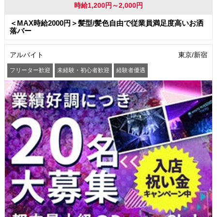
時給1,200円～2,000円
＜MAX時給2000円＞髪型/髪色自由で従業員満足度高いお洒
落バー
アルバイト
東京/新宿
フリーター歓迎
未経験・初心者歓迎
経験者優遇
学歴(中卒・高卒)不問
友達と一緒に応募OK
昇給あり
高収入・高額・高給
髪型・髪色自由
ネイルOK
駅から徒歩5分以内
社員登用あり