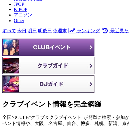
JPOP
K-POP
アニソン
Other
すべて
今日
明日
明後日
今週末
ランキング
最近見た
クラブイベント情報を完全網羅
全国のCULB“クラブ＆クラブイベント”が簡単に検索・参加
ベント情報や、大阪、名古屋、仙台、博多、札幌、新潟、京