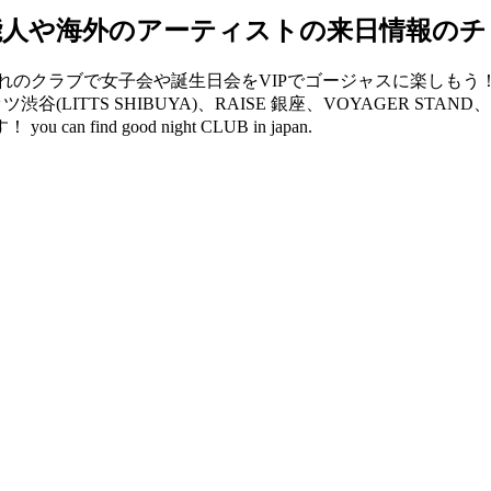
能人や海外のアーティストの来日情報のチ
クラブで女子会や誕生日会をVIPでゴージャスに楽しもう！ V2 
リッツ渋谷(LITTS SHIBUYA)、RAISE 銀座、VOYAGER 
d good night CLUB in japan.