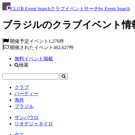
CLUB
Event Search
クラブイベントサーチ
by Event Search
ブラジルのクラブイベント情
開催予定イベント
1,276件
開催されたイベント
462,627件
無料イベント掲載
検索
クラブ
パーティー
海外
ブラジル
サンパウロ
リオデジャネイロ
全て