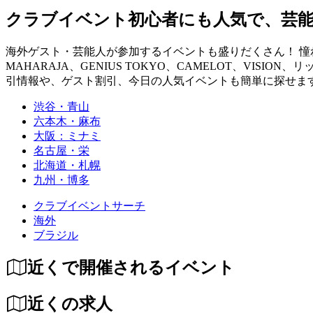
クラブイベント初心者にも人気で、芸
海外ゲスト・芸能人が参加するイベントも盛りだくさん！ 憧れの
MAHARAJA、GENIUS TOKYO、CAMELOT、VISION、
引情報や、ゲスト割引、今日の人気イベントも簡単に探せます！ you can fin
渋谷・青山
六本木・麻布
大阪：ミナミ
名古屋・栄
北海道・札幌
九州・博多
クラブイベントサーチ
海外
ブラジル
近くで開催されるイベント
近くの求人