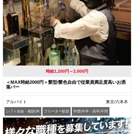
時給1,200円～2,000円
＜MAX時給2000円＞髪型/髪色自由で従業員満足度高いお洒
落バー
アルバイト
東京/六本木
シフト自由・相談OK
フリーター歓迎
学歴(中卒・高卒)不問
髪型・髪色自由
交通費支給