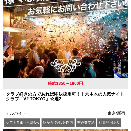
時給1350～1800円
クラブ好きの方であれば即決採用可！！六本木の人気ナイト
クラブ「V2 TOKYO」☆週2...
アルバイト
東京/新宿
シフト自由・相談OK
駅から徒歩5分以内
交通費支給
社員登用あり