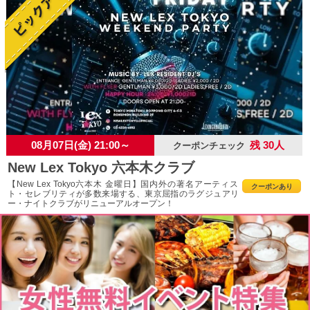
08月07日(金) 21:00～
残 30人
クーポンチェック
New Lex Tokyo 六本木クラブ
【New Lex Tokyo六本木 金曜日】国内外の著名アーティス
クーポンあり
ト・セレブリティが多数来場する、東京屈指のラグジュアリ
ー・ナイトクラブがリニューアルオープン！