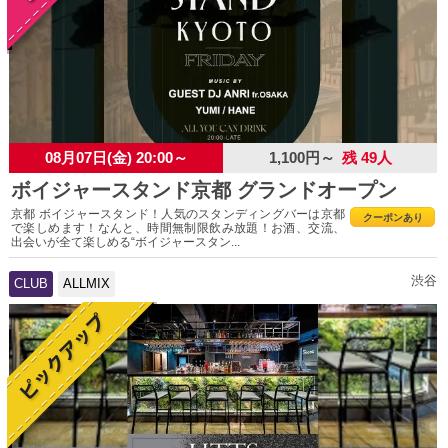
08月07日(金) 20:00～
1,100円～
残 49人
ボイジャースタンド京都 グランドオープン
京都 ボイジャースタンド！人気のスタンディングバーは京都
クーポンあり
で楽しめます！なんと、時間無制限飲み放題！お酒、交流、
出会いが全て楽しめる“ボイジャースタン...
渋谷
CLUB
ALLMIX