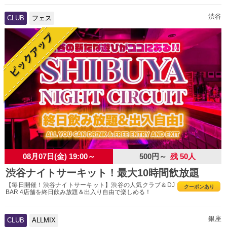
渋谷
CLUB
フェス
08月07日(金) 19:00～
500円～
残 50人
渋谷ナイトサーキット！最大10時間飲放題
【毎日開催！渋谷ナイトサーキット】渋谷の人気クラブ＆DJ
クーポンあり
BAR 4店舗を終日飲み放題＆出入り自由で楽しめる！
銀座
CLUB
ALLMIX