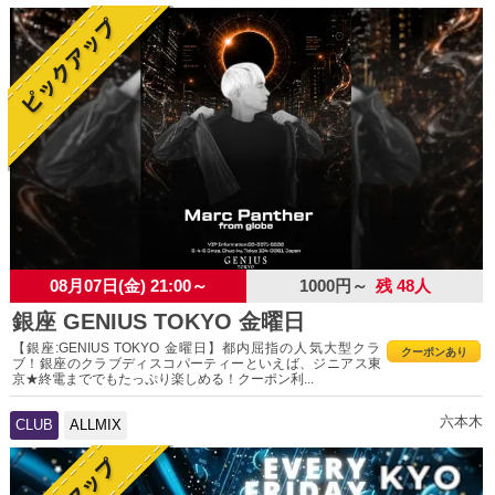
08月07日(金) 21:00～
1000円～
残 48人
銀座 GENIUS TOKYO 金曜日
【銀座:GENIUS TOKYO 金曜日】都内屈指の人気大型クラ
クーポンあり
ブ！銀座のクラブディスコパーティーといえば、ジニアス東
京★終電まででもたっぷり楽しめる！クーポン利...
六本木
CLUB
ALLMIX