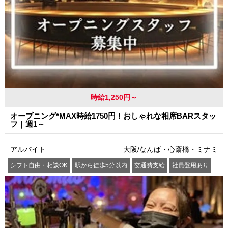
時給1,250円～
オープニング*MAX時給1750円！おしゃれな相席BARスタッ
フ｜週1～
アルバイト
大阪/なんば・心斎橋・ミナミ
シフト自由・相談OK
駅から徒歩5分以内
交通費支給
社員登用あり