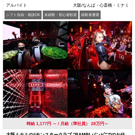
アルバイト
大阪/なんば・心斎橋・ミナミ
シフト自由・相談OK
未経験・初心者歓迎
経験者優遇
駅から徒歩5分以内
交通費支給
社員登用あり
時給 1,177円 ～ / 月給（準社員） 28万円～
大阪ミナミの#モンスタークラブ "BAMBI バンビ"でのお仕