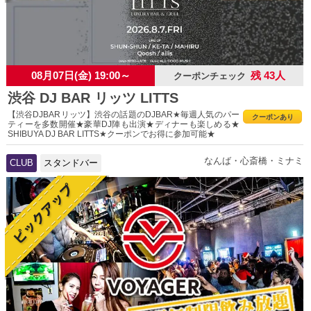
08月07日(金) 19:00～
残 43人
クーポンチェック
渋谷 DJ BAR リッツ LITTS
【渋谷DJBARリッツ】渋谷の話題のDJBAR★毎週人気のパー
クーポンあり
ティーを多数開催★豪華DJ陣も出演★ディナーも楽しめる★
SHIBUYA DJ BAR LITTS★クーポンでお得に参加可能★
なんば・心斎橋・ミナミ
CLUB
スタンドバー