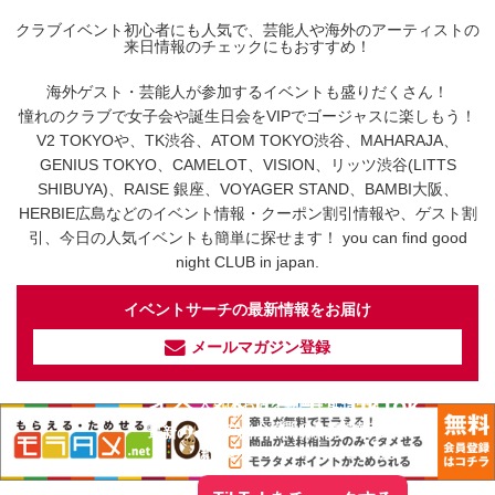
クラブイベント初心者にも人気で、芸能人や海外のアーティストの
来日情報のチェックにもおすすめ！
海外ゲスト・芸能人が参加するイベントも盛りだくさん！
憧れのクラブで女子会や誕生日会をVIPでゴージャスに楽しもう！
V2 TOKYOや、TK渋谷、ATOM TOKYO渋谷、MAHARAJA、
GENIUS TOKYO、CAMELOT、VISION、リッツ渋谷(LITTS
SHIBUYA)、RAISE 銀座、VOYAGER STAND、BAMBI大阪、
HERBIE広島などのイベント情報・クーポン割引情報や、ゲスト割
引、今日の人気イベントも簡単に探せます！ you can find good
night CLUB in japan.
イベントサーチの最新情報をお届け
メールマガジン登録
イベントサーチ - TikTok
人気のお店を動画で配信中！
気になる今話題の人気情報も
最新のイベント情報やお得なクーポン
まとめてTikTokでチェックしよう！