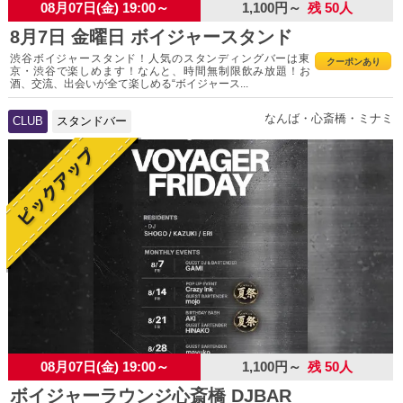
08月07日(金) 19:00～
1,100円～
残 50人
8月7日 金曜日 ボイジャースタンド
渋谷ボイジャースタンド！人気のスタンディングバーは東
クーポンあり
京・渋谷で楽しめます！なんと、時間無制限飲み放題！お
酒、交流、出会いが全て楽しめる“ボイジャース...
なんば・心斎橋・ミナミ
CLUB
スタンドバー
08月07日(金) 19:00～
1,100円～
残 50人
ボイジャーラウンジ心斎橋 DJBAR