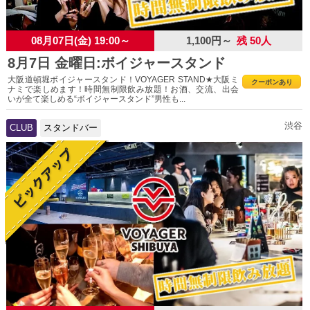
08月07日(金) 19:00～
1,100円～
残 50人
8月7日 金曜日:ボイジャースタンド
大阪道頓堀ボイジャースタンド！VOYAGER STAND★大阪ミ
クーポンあり
ナミで楽しめます！時間無制限飲み放題！お酒、交流、出会
いが全て楽しめる“ボイジャースタンド”男性も...
渋谷
CLUB
スタンドバー