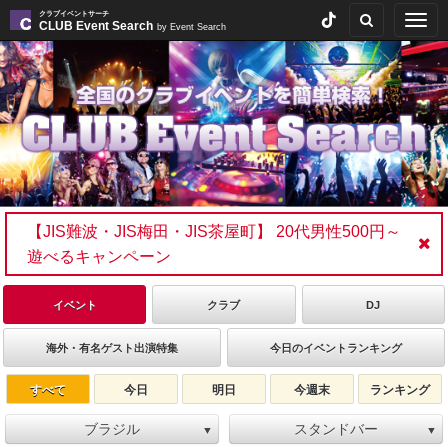
クラブイベントサーチ
Togg
CLUB Event Search
by Event Search
navig
【JIS難波・JIS梅田・JIS茶屋町】 20代男性500円～
遊べるキャンペーン
イベント
クラブ
DJ
海外・有名ゲスト出演特集
今日のイベントランキング
すべて
今日
明日
今週末
ランキング
ブラジル
スタンドバー
▼
▼