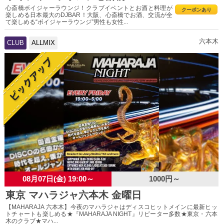
心斎橋ボイジャーラウンジ！クラブイベントとお酒と料理が
クーポンあり
楽しめる日本最大のDJBAR！大阪、心斎橋でお酒、交流が全
て楽しめる“ボイジャーラウンジ”男性も女性...
六本木
CLUB
ALLMIX
08月07日(金) 19:00～
1000円～
東京 マハラジャ六本木 金曜日
【MAHARAJA 六本木】今夜のマハラジャはディスコヒットメインに最新ヒッ
トチャートも楽しめる★『MAHARAJA NIGHT』リピーター多数★東京・六本
木のクラブ★マハ...