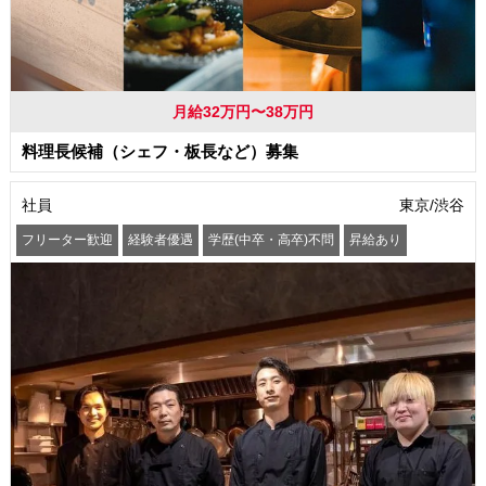
月給32万円〜38万円
料理長候補（シェフ・板長など）募集
社員
東京/渋谷
フリーター歓迎
経験者優遇
学歴(中卒・高卒)不問
昇給あり
髪型・髪色自由
ピアスOK
車通勤OK
バイク通勤OK
交通費支給
社会保険制度あり
まかない・食事補助