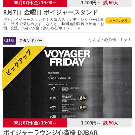
08月07日(金) 19:00～
1,100円～
残 50人
8月7日 金曜日 ボイジャースタンド
渋谷ボイジャースタンド！人気のスタンディングバーは東
クーポンあり
京・渋谷で楽しめます！なんと、時間無制限飲み放題！お
酒、交流、出会いが全て楽しめる“ボイジャース...
なんば・心斎橋・ミナミ
CLUB
スタンドバー
08月07日(金) 19:00～
1,100円～
残 50人
ボイジャーラウンジ心斎橋 DJBAR