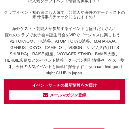
の人気クラブイベント情報も掲載中！！
クラブイベント初心者にも人気で、芸能人や海外のアーティストの
来日情報のチェックにもおすすめ！
海外ゲスト・芸能人が参加するイベントも盛りだくさん！
憧れのクラブで女子会や誕生日会をVIPでゴージャスに楽しもう！
V2 TOKYOや、TK渋谷、ATOM TOKYO渋谷、MAHARAJA、
GENIUS TOKYO、CAMELOT、VISION、リッツ渋谷(LITTS
SHIBUYA)、RAISE 銀座、VOYAGER STAND、BAMBI大阪、
HERBIE広島などのイベント情報・クーポン割引情報や、ゲスト割
引、今日の人気イベントも簡単に探せます！ you can find good
night CLUB in japan.
イベントサーチの最新情報をお届け
メールマガジン登録
イベントサーチ - TikTok
人気のお店を動画で配信中！
気になる今話題の人気情報も
最新のイベント情報やお得なクーポン
まとめてTikTokでチェックしよう！