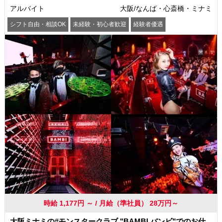
アルバイト
大阪/なんば・心斎橋・ミナミ
シフト自由・相談OK
未経験・初心者歓迎
経験者優遇
駅から徒歩5分以内
交通費支給
社員登用あり
時給 1,177円 ～ / 月給（準社員） 28万円～
大阪ミナミの#モンスタークラブ "BAMBI バンビ"でのお仕