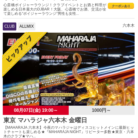
心斎橋ボイジャーラウンジ！クラブイベントとお酒と料理が
クーポンあり
楽しめる日本最大のDJBAR！大阪、心斎橋でお酒、交流が全
て楽しめる“ボイジャーラウンジ”男性も女性...
六本木
CLUB
ALLMIX
08月07日(金) 19:00～
1000円～
東京 マハラジャ六本木 金曜日
【MAHARAJA 六本木】今夜のマハラジャはディスコヒットメインに最新ヒッ
トチャートも楽しめる★『MAHARAJA NIGHT』リピーター多数★東京・六本
木のクラブ★マハ...