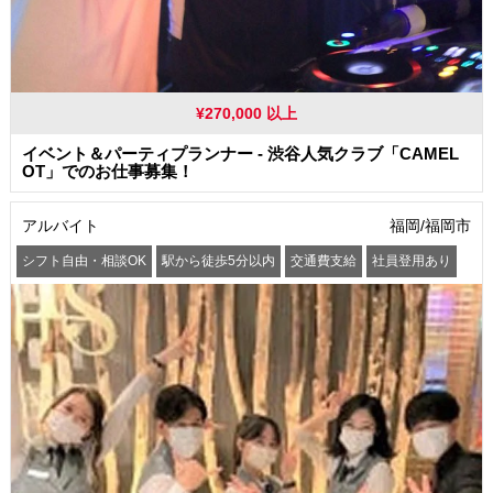
¥270,000 以上
イベント＆パーティプランナー - 渋谷人気クラブ「CAMEL
OT」でのお仕事募集！
アルバイト
福岡/福岡市
シフト自由・相談OK
駅から徒歩5分以内
交通費支給
社員登用あり