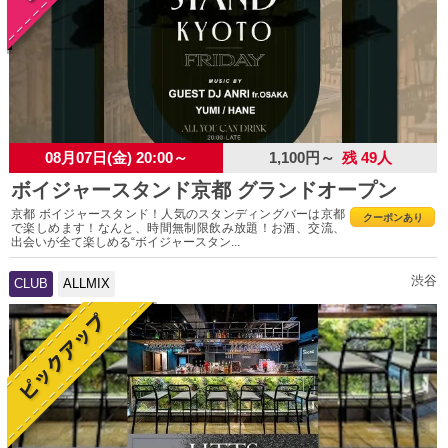
08月07日(金) 20:00～
1,100円～
残 49人
ボイジャースタンド京都 グランドオープン
京都 ボイジャースタンド！人気のスタンディングバーは京都
クーポンあり
で楽しめます！なんと、時間無制限飲み放題！お酒、交流、
出会いが全て楽しめる“ボイジャースタン...
渋谷
CLUB
ALLMIX