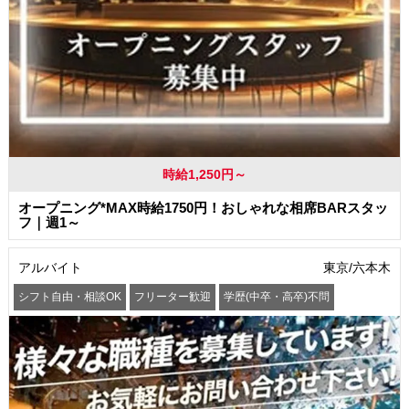
時給1,250円～
オープニング*MAX時給1750円！おしゃれな相席BARスタッ
フ｜週1～
アルバイト
東京/六本木
シフト自由・相談OK
フリーター歓迎
学歴(中卒・高卒)不問
髪型・髪色自由
交通費支給