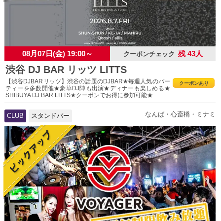
08月07日(金) 19:00～
残 43人
クーポンチェック
渋谷 DJ BAR リッツ LITTS
【渋谷DJBARリッツ】渋谷の話題のDJBAR★毎週人気のパー
クーポンあり
ティーを多数開催★豪華DJ陣も出演★ディナーも楽しめる★
SHIBUYA DJ BAR LITTS★クーポンでお得に参加可能★
なんば・心斎橋・ミナミ
CLUB
スタンドバー