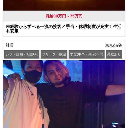
月給30万円～75万円
未経験から学べる一流の接客／手当・休暇制度が充実！生活
も安定
社員
東京/渋谷
シフト自由・相談OK
フリーター歓迎
学歴(中卒・高卒)不問
昇給あり
髪型・髪色自由
服装自由
交通費支給
社員登用あり