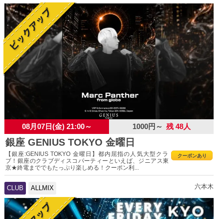
08月07日(金) 21:00～
1000円～
残 48人
銀座 GENIUS TOKYO 金曜日
【銀座:GENIUS TOKYO 金曜日】都内屈指の人気大型クラ
クーポンあり
ブ！銀座のクラブディスコパーティーといえば、ジニアス東
京★終電まででもたっぷり楽しめる！クーポン利...
六本木
CLUB
ALLMIX