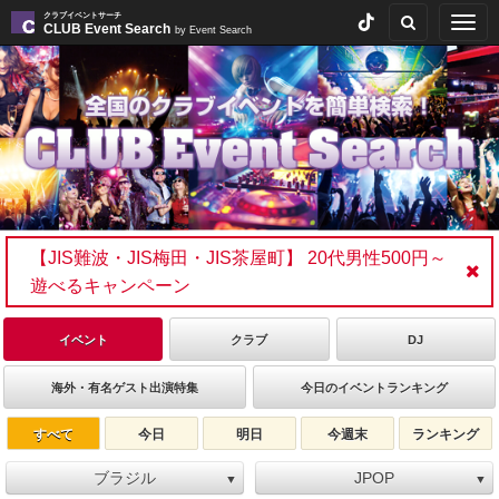
クラブイベントサーチ
Togg
CLUB Event Search
by Event Search
navig
【JIS難波・JIS梅田・JIS茶屋町】 20代男性500円～
遊べるキャンペーン
イベント
クラブ
DJ
海外・有名ゲスト出演特集
今日のイベントランキング
すべて
今日
明日
今週末
ランキング
ブラジル
JPOP
▼
▼