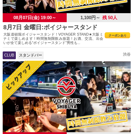
08月07日(金) 19:00～
1,100円～
残 50人
8月7日 金曜日:ボイジャースタンド
大阪道頓堀ボイジャースタンド！VOYAGER STAND★大阪ミ
クーポンあり
ナミで楽しめます！時間無制限飲み放題！お酒、交流、出会
いが全て楽しめる“ボイジャースタンド”男性も...
渋谷
CLUB
スタンドバー