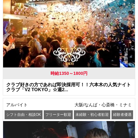
時給1350～1800円
クラブ好きの方であれば即決採用可！！六本木の人気ナイト
クラブ「V2 TOKYO」☆週2...
アルバイト
大阪/なんば・心斎橋・ミナミ
シフト自由・相談OK
フリーター歓迎
未経験・初心者歓迎
経験者優遇
交通費支給