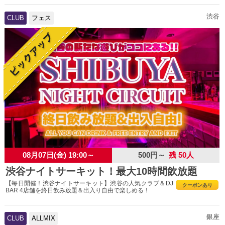
渋谷
CLUB
フェス
08月07日(金) 19:00～
500円～
残 50人
渋谷ナイトサーキット！最大10時間飲放題
【毎日開催！渋谷ナイトサーキット】渋谷の人気クラブ＆DJ
クーポンあり
BAR 4店舗を終日飲み放題＆出入り自由で楽しめる！
銀座
CLUB
ALLMIX