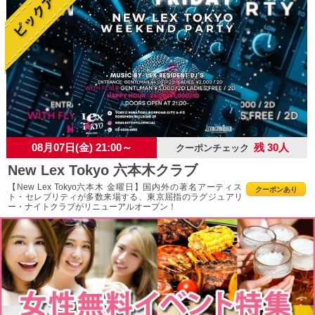
08月07日(金) 21:00～
残 30人
クーポンチェック
New Lex Tokyo 六本木クラブ
【New Lex Tokyo六本木 金曜日】国内外の著名アーティス
クーポンあり
ト・セレブリティが多数来場する、東京屈指のラグジュアリ
ー・ナイトクラブがリニューアルオープン！