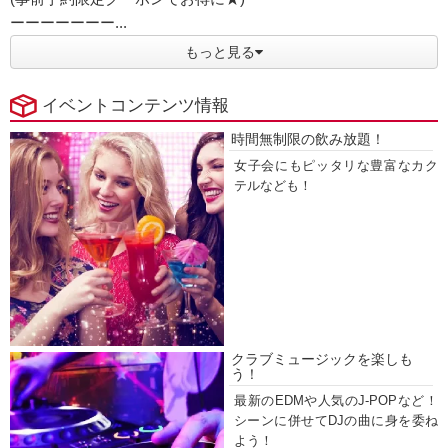
ーーーーーーー...
もっと見る
イベントコンテンツ情報
時間無制限の飲み放題！
女子会にもピッタリな豊富なカク
テルなども！
クラブミュージックを楽しも
う！
最新のEDMや人気のJ-POPなど！
シーンに併せてDJの曲に身を委ね
よう！