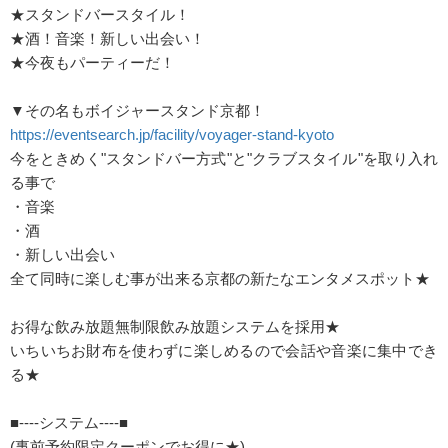
★スタンドバースタイル！
★酒！音楽！新しい出会い！
★今夜もパーティーだ！
▼その名もボイジャースタンド京都！
https://eventsearch.jp/facility/voyager-stand-kyoto
今をときめく"スタンドバー方式"と"クラブスタイル"を取り入れ
る事で
・音楽
・酒
・新しい出会い
全て同時に楽しむ事が出来る京都の新たなエンタメスポット★
お得な飲み放題無制限飲み放題システムを採用★
いちいちお財布を使わずに楽しめるので会話や音楽に集中でき
る★
■----システム----■
(事前予約限定クーポンでお得に★)