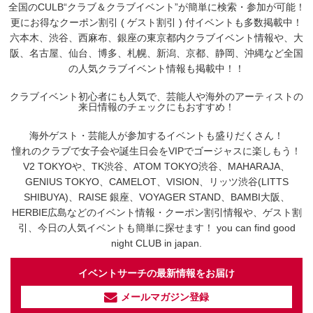
全国のCULB“クラブ＆クラブイベント”が簡単に検索・参加が可能！
更にお得なクーポン割引 ( ゲスト割引 ) 付イベントも多数掲載中！
六本木、渋谷、西麻布、銀座の東京都内クラブイベント情報や、大
阪、名古屋、仙台、博多、札幌、新潟、京都、静岡、沖縄など全国
の人気クラブイベント情報も掲載中！！
クラブイベント初心者にも人気で、芸能人や海外のアーティストの
来日情報のチェックにもおすすめ！
海外ゲスト・芸能人が参加するイベントも盛りだくさん！
憧れのクラブで女子会や誕生日会をVIPでゴージャスに楽しもう！
V2 TOKYOや、TK渋谷、ATOM TOKYO渋谷、MAHARAJA、
GENIUS TOKYO、CAMELOT、VISION、リッツ渋谷(LITTS
SHIBUYA)、RAISE 銀座、VOYAGER STAND、BAMBI大阪、
HERBIE広島などのイベント情報・クーポン割引情報や、ゲスト割
引、今日の人気イベントも簡単に探せます！ you can find good
night CLUB in japan.
イベントサーチの最新情報をお届け
メールマガジン登録