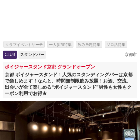
クラブイベントサーチ
一人参加特集
飲み放題特集
ソロ活特集
出会いイベント特集
パーティー特集
CLUB
スタンドバー
京都市
海外アーティスト来日情報・芸能人出演イベント特集
スタンドバー特集
ボイジャースタンド京都 グランドオープン
京都 ボイジャースタンド！人気のスタンディングバーは京都
で楽しめます！なんと、時間無制限飲み放題！お酒、交流、
出会いが全て楽しめる“ボイジャースタンド”男性も女性もク
ーポン利用でお得★