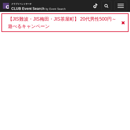
クラブイベントサーチ
Togg
CLUB Event Search
by Event Search
navig
【JIS難波・JIS梅田・JIS茶屋町】 20代男性500円～
遊べるキャンペーン