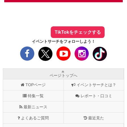
イベントサーチ - TikTok
人気のお店を動画で配信中！
気になる今話題の人気情報も
最新のイベント情報やお得なクーポン
まとめてTikTokでチェックしよう！
TikTokをチェックする
イベントサーチをフォローしよう！
ページトップへ
TOPページ
イベントサーチとは？
特集一覧
レポート・口コミ
最新ニュース
よくあるご質問
最近見た