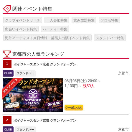
関連イベント特集
クラブイベントサーチ
一人参加特集
飲み放題特集
ソロ活特集
出会いイベント特集
パーティー特集
海外アーティスト来日情報・芸能人出演イベント特集
スタンドバー特集
京都市の人気ランキング
1
ボイジャースタンド京都 グランドオープン
京都市
CLUB
スタンドバー
08月08日(土)
20:00～
1,100円～
残50人
クーポンあり
2
ボイジャースタンド京都 グランドオープン
京都市
CLUB
スタンドバー