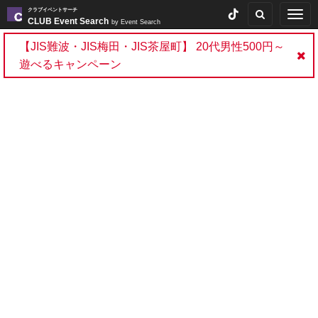
クラブイベントサーチ
Togg
CLUB Event Search
by Event Search
navig
【JIS難波・JIS梅田・JIS茶屋町】 20代男性500円～
遊べるキャンペーン