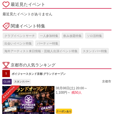
最近見たイベント
最近見たイベントがありません
関連イベント特集
クラブイベントサーチ
一人参加特集
飲み放題特集
ソロ活特集
出会いイベント特集
パーティー特集
海外アーティスト来日情報・芸能人出演イベント特集
スタンドバー特集
京都市の人気ランキング
1
ボイジャースタンド京都 グランドオープン
京都市
CLUB
スタンドバー
08月08日(土)
20:00～
1,100円～
残50人
クーポンあり