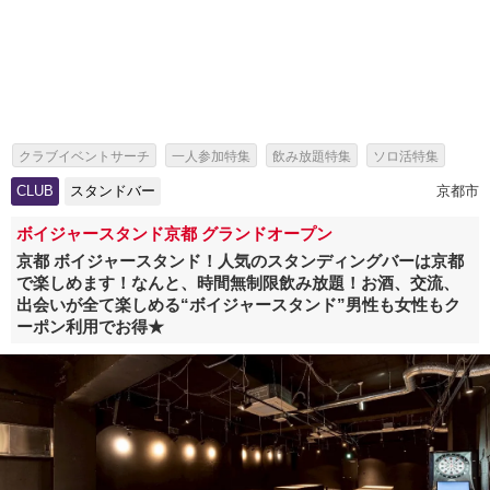
クラブイベントサーチ
一人参加特集
飲み放題特集
ソロ活特集
出会いイベント特集
パーティー特集
CLUB
スタンドバー
京都市
海外アーティスト来日情報・芸能人出演イベント特集
スタンドバー特集
ボイジャースタンド京都 グランドオープン
京都 ボイジャースタンド！人気のスタンディングバーは京都
で楽しめます！なんと、時間無制限飲み放題！お酒、交流、
出会いが全て楽しめる“ボイジャースタンド”男性も女性もク
ーポン利用でお得★