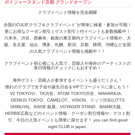
ボイジャースタンド京都 グランドオープン
クラブイベント情報を完全網羅
全国のCULB“クラブ＆クラブイベント”が簡単に検索・参加が可能！
更にお得なクーポン割引 ( ゲスト割引 ) 付イベントも多数掲載中！
六本木、渋谷、西麻布、銀座の東京都内クラブイベント情報や、大
阪、名古屋、仙台、博多、札幌、新潟、京都、静岡、沖縄など全国
の人気クラブイベント情報も掲載中！！
クラブイベント初心者にも人気で、芸能人や海外のアーティストの
来日情報のチェックにもおすすめ！
海外ゲスト・芸能人が参加するイベントも盛りだくさん！
憧れのクラブで女子会や誕生日会をVIPでゴージャスに楽しもう！
V2 TOKYOや、TK渋谷、ATOM TOKYO渋谷、MAHARAJA、
GENIUS TOKYO、CAMELOT、VISION、リッツ渋谷(LITTS
SHIBUYA)、RAISE 銀座、VOYAGER STAND、BAMBI大阪、
HERBIE広島などのイベント情報・クーポン割引情報や、ゲスト割
引、今日の人気イベントも簡単に探せます！ you can find good
night CLUB in japan.