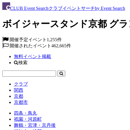
CLUB
Event Search
クラブイベントサーチ
by Event Search
ボイジャースタンド京都 グランド
開催予定イベント
1,255件
開催されたイベント
462,665件
無料イベント掲載
検索
クラブ
関西
京都
京都市
四条・鳥丸
祇園・河原町
舞鶴・宮津・京丹後