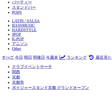
パーティー
スタンドバー
POPS
LATIN / SALSA
BASSMUSIC
HARDSTYLE
JPOP
K-POP
アニソン
Other
すべて
今日
明日
明後日
今週末
ランキング
最近見た
クラブイベントサーチ
関西
京都
京都市
ボイジャースタンド京都 グランドオープン