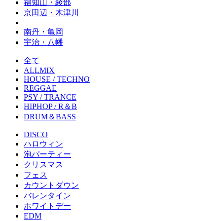
福知山・綾部
京田辺・木津川
南丹・亀岡
宇治・八幡
全て
ALLMIX
HOUSE / TECHNO
REGGAE
PSY / TRANCE
HIPHOP / R＆B
DRUM＆BASS
DISCO
ハロウィン
泡パーティー
クリスマス
フェス
カウントダウン
バレンタイン
ホワイトデー
EDM