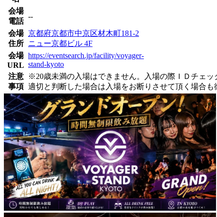
会場
--
電話
会場
京都府京都市中京区材木町181-2
住所
ニュー京都ビル 4F
会場
https://eventsearch.jp/facility/voyager-
stand-kyoto
URL
注意
※20歳未満の入場はできません。入場の際ＩＤチェ
事項
適切と判断した場合は入場をお断りさせて頂く場合も