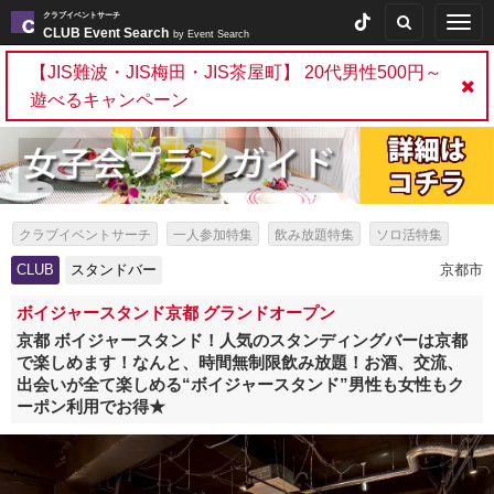
クラブイベントサーチ
Togg
CLUB Event Search
by Event Search
navig
【JIS難波・JIS梅田・JIS茶屋町】 20代男性500円～
遊べるキャンペーン
クラブイベントサーチ
一人参加特集
飲み放題特集
ソロ活特集
出会いイベント特集
パーティー特集
CLUB
スタンドバー
京都市
海外アーティスト来日情報・芸能人出演イベント特集
スタンドバー特集
ボイジャースタンド京都 グランドオープン
京都 ボイジャースタンド！人気のスタンディングバーは京都
で楽しめます！なんと、時間無制限飲み放題！お酒、交流、
出会いが全て楽しめる“ボイジャースタンド”男性も女性もク
ーポン利用でお得★