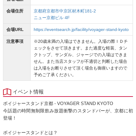
会場住所
京都府京都市中京区材木町181-2
ニュー京都ビル 4F
会場URL
https://eventsearch.jp/facility/voyager-stand-kyoto
注意事項
※20歳未満の入場はできません。入場の際ＩＤチ
ェックをさせて頂きます。また過度な軽装、タン
クトップ、サンダル、ジャージでの入場はできま
せん。また当店スタッフが不適切と判断した場合
は入場をお断りさせて頂く場合も御座いますので
予めご了承ください。
イベント情報
ボイジャースタンド京都 - VOYAGER STAND KYOTO
今話題の時間無制限飲み放題衝撃のスタンドバーが、京都に初
登場！
ボイジャースタンドとは？