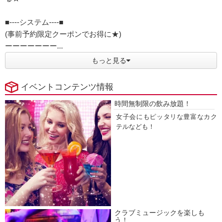
■----システム----■
(事前予約限定クーポンでお得に★)
ーーーーーーー...
もっと見る
イベントコンテンツ情報
時間無制限の飲み放題！
女子会にもピッタリな豊富なカク
テルなども！
クラブミュージックを楽しも
う！