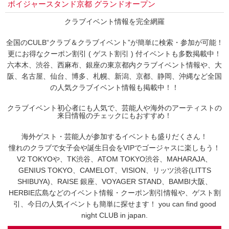
ボイジャースタンド京都 グランドオープン
クラブイベント情報を完全網羅
全国のCULB“クラブ＆クラブイベント”が簡単に検索・参加が可能！
更にお得なクーポン割引 ( ゲスト割引 ) 付イベントも多数掲載中！
六本木、渋谷、西麻布、銀座の東京都内クラブイベント情報や、大
阪、名古屋、仙台、博多、札幌、新潟、京都、静岡、沖縄など全国
の人気クラブイベント情報も掲載中！！
クラブイベント初心者にも人気で、芸能人や海外のアーティストの
来日情報のチェックにもおすすめ！
海外ゲスト・芸能人が参加するイベントも盛りだくさん！
憧れのクラブで女子会や誕生日会をVIPでゴージャスに楽しもう！
V2 TOKYOや、TK渋谷、ATOM TOKYO渋谷、MAHARAJA、
GENIUS TOKYO、CAMELOT、VISION、リッツ渋谷(LITTS
SHIBUYA)、RAISE 銀座、VOYAGER STAND、BAMBI大阪、
HERBIE広島などのイベント情報・クーポン割引情報や、ゲスト割
引、今日の人気イベントも簡単に探せます！ you can find good
night CLUB in japan.