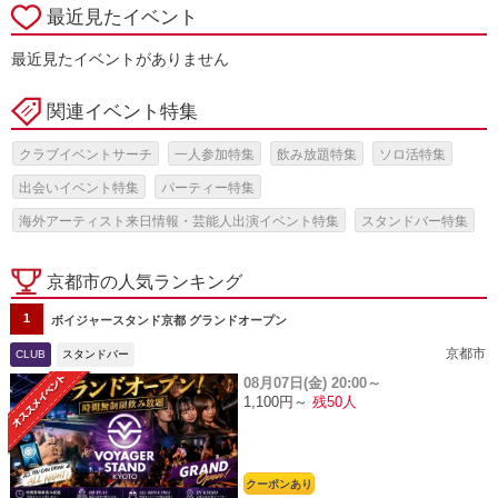
最近見たイベント
最近見たイベントがありません
関連イベント特集
クラブイベントサーチ
一人参加特集
飲み放題特集
ソロ活特集
出会いイベント特集
パーティー特集
海外アーティスト来日情報・芸能人出演イベント特集
スタンドバー特集
京都市の人気ランキング
1
ボイジャースタンド京都 グランドオープン
京都市
CLUB
スタンドバー
08月07日(金)
20:00～
1,100円～
残50人
クーポンあり