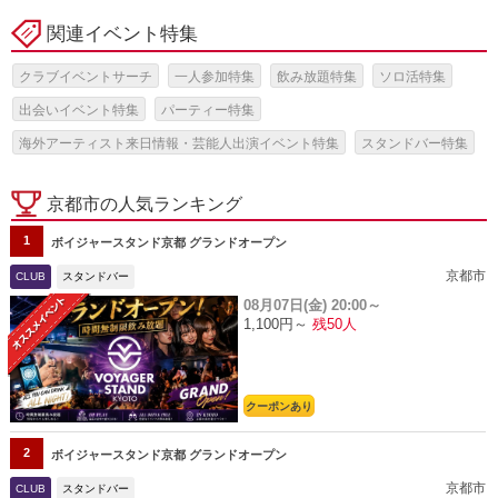
関連イベント特集
クラブイベントサーチ
一人参加特集
飲み放題特集
ソロ活特集
出会いイベント特集
パーティー特集
海外アーティスト来日情報・芸能人出演イベント特集
スタンドバー特集
京都市の人気ランキング
1
ボイジャースタンド京都 グランドオープン
京都市
CLUB
スタンドバー
08月07日(金)
20:00～
1,100円～
残50人
クーポンあり
2
ボイジャースタンド京都 グランドオープン
京都市
CLUB
スタンドバー