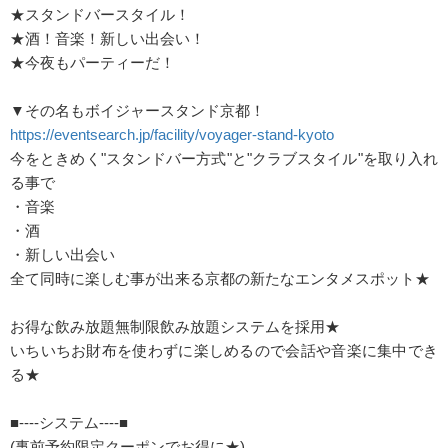
★スタンドバースタイル！
★酒！音楽！新しい出会い！
★今夜もパーティーだ！
▼その名もボイジャースタンド京都！
https://eventsearch.jp/facility/voyager-stand-kyoto
今をときめく"スタンドバー方式"と"クラブスタイル"を取り入れ
る事で
・音楽
・酒
・新しい出会い
全て同時に楽しむ事が出来る京都の新たなエンタメスポット★
お得な飲み放題無制限飲み放題システムを採用★
いちいちお財布を使わずに楽しめるので会話や音楽に集中でき
る★
■----システム----■
(事前予約限定クーポンでお得に★)