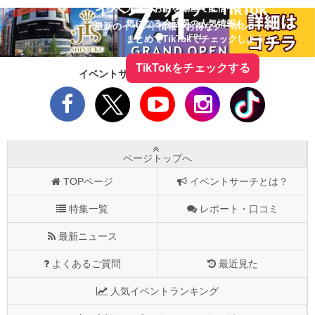
イベントサーチ - TikTok
人気のお店を動画で配信中！
気になる今話題の人気情報も
最新のイベント情報やお得なクーポン
まとめてTikTokでチェックしよう！
TikTokをチェックする
イベントサーチをフォローしよう！
ページトップへ
TOPページ
イベントサーチとは？
特集一覧
レポート・口コミ
最新ニュース
よくあるご質問
最近見た
人気イベントランキング