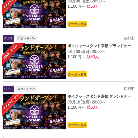
08月08日(土)
20:00～
プン
1,100円～
残50人
クーポンあり
京都市
CLUB
スタンドバー
ボイジャースタンド京都 グランドオー
08月09日(日)
20:00～
プン
1,100円～
残50人
クーポンあり
京都市
CLUB
スタンドバー
ボイジャースタンド京都 グランドオー
08月10日(月)
20:00～
プン
1,100円～
残50人
クーポンあり