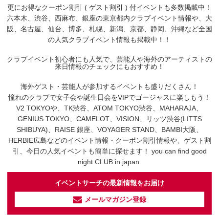
更にお得なクーポン割引 ( ゲスト割引 ) 付イベントも多数掲載中！
六本木、渋谷、西麻布、銀座の東京都内クラブイベント情報や、大
阪、名古屋、仙台、博多、札幌、新潟、京都、静岡、沖縄など全国
の人気クラブイベント情報も掲載中！！
クラブイベント初心者にも人気で、芸能人や海外のアーティストの
来日情報のチェックにもおすすめ！
海外ゲスト・芸能人が参加するイベントも盛りだくさん！
憧れのクラブで女子会や誕生日会をVIPでゴージャスに楽しもう！
V2 TOKYOや、TK渋谷、ATOM TOKYO渋谷、MAHARAJA、
GENIUS TOKYO、CAMELOT、VISION、リッツ渋谷(LITTS
SHIBUYA)、RAISE 銀座、VOYAGER STAND、BAMBI大阪、
HERBIE広島などのイベント情報・クーポン割引情報や、ゲスト割
引、今日の人気イベントも簡単に探せます！ you can find good
night CLUB in japan.
イベントサーチの最新情報をお届け
メールマガジン登録