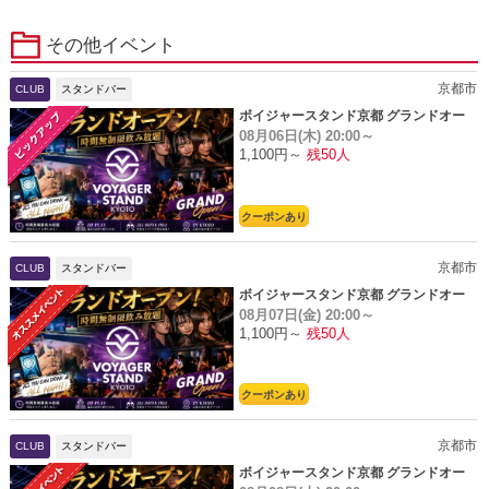
その他イベント
京都市
CLUB
スタンドバー
ボイジャースタンド京都 グランドオー
08月06日(木)
20:00～
プン
1,100円～
残50人
クーポンあり
京都市
CLUB
スタンドバー
ボイジャースタンド京都 グランドオー
08月07日(金)
20:00～
プン
1,100円～
残50人
クーポンあり
京都市
CLUB
スタンドバー
ボイジャースタンド京都 グランドオー