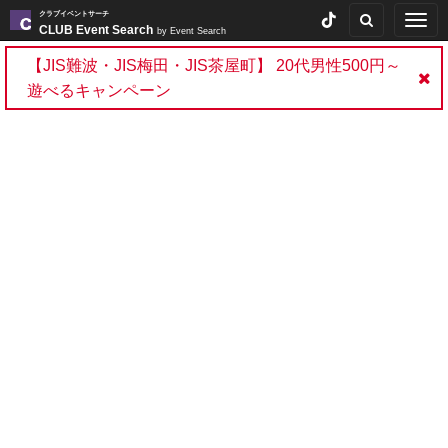
クラブイベントサーチ
Togg
CLUB Event Search
by Event Search
navig
【JIS難波・JIS梅田・JIS茶屋町】 20代男性500円～
遊べるキャンペーン