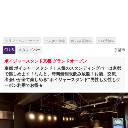
クラブイベントサーチ
一人参加特集
飲み放題特集
ソロ活特集
出会いイベント特集
パーティー特集
CLUB
スタンドバー
京都市
海外アーティスト来日情報・芸能人出演イベント特集
スタンドバー特集
ボイジャースタンド京都 グランドオープン
京都 ボイジャースタンド！人気のスタンディングバーは京都
で楽しめます！なんと、時間無制限飲み放題！お酒、交流、
出会いが全て楽しめる“ボイジャースタンド”男性も女性もク
ーポン利用でお得★