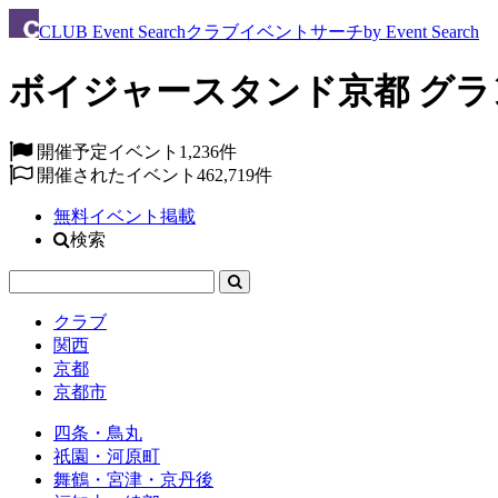
CLUB
Event Search
クラブイベントサーチ
by Event Search
ボイジャースタンド京都 グランド
開催予定イベント
1,236件
開催されたイベント
462,719件
無料イベント掲載
検索
クラブ
関西
京都
京都市
四条・鳥丸
祇園・河原町
舞鶴・宮津・京丹後