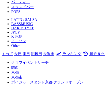
パーティー
スタンドバー
POPS
LATIN / SALSA
BASSMUSIC
HARDSTYLE
JPOP
K-POP
アニソン
Other
すべて
今日
明日
明後日
今週末
ランキング
最近見た
クラブイベントサーチ
関西
京都
京都市
ボイジャースタンド京都 グランドオープン