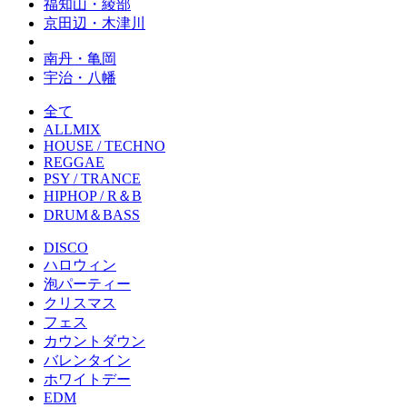
福知山・綾部
京田辺・木津川
南丹・亀岡
宇治・八幡
全て
ALLMIX
HOUSE / TECHNO
REGGAE
PSY / TRANCE
HIPHOP / R＆B
DRUM＆BASS
DISCO
ハロウィン
泡パーティー
クリスマス
フェス
カウントダウン
バレンタイン
ホワイトデー
EDM