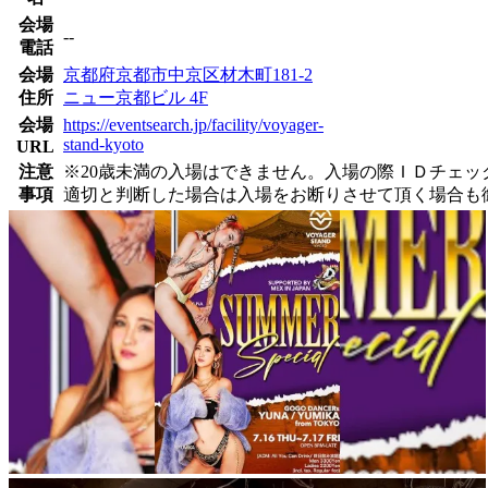
会場
--
電話
会場
京都府京都市中京区材木町181-2
住所
ニュー京都ビル 4F
会場
https://eventsearch.jp/facility/voyager-
stand-kyoto
URL
注意
※20歳未満の入場はできません。入場の際ＩＤチェ
事項
適切と判断した場合は入場をお断りさせて頂く場合も