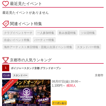
最近見たイベント
最近見たイベントがありません
関連イベント特集
クラブイベントサーチ
一人参加特集
飲み放題特集
ソロ活特集
出会いイベント特集
パーティー特集
海外アーティスト来日情報・芸能人出演イベント特集
スタンドバー特集
京都市の人気ランキング
1
ボイジャースタンド京都 グランドオープン
京都市
CLUB
スタンドバー
08月07日(金)
20:00～
1,100円～
残50人
クーポンあり