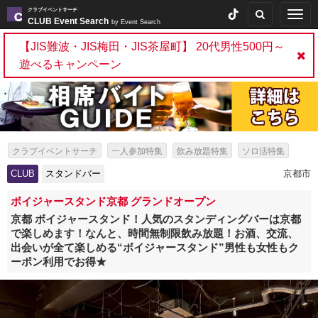
クラブイベントサーチ
Togg
CLUB Event Search
by Event Search
navig
【JIS難波・JIS梅田・JIS茶屋町】 20代男性500円～
遊べるキャンペーン
クラブイベントサーチ
一人参加特集
飲み放題特集
ソロ活特集
出会いイベント特集
パーティー特集
CLUB
スタンドバー
京都市
海外アーティスト来日情報・芸能人出演イベント特集
スタンドバー特集
ボイジャースタンド京都 グランドオープン
京都 ボイジャースタンド！人気のスタンディングバーは京都
で楽しめます！なんと、時間無制限飲み放題！お酒、交流、
出会いが全て楽しめる“ボイジャースタンド”男性も女性もク
ーポン利用でお得★