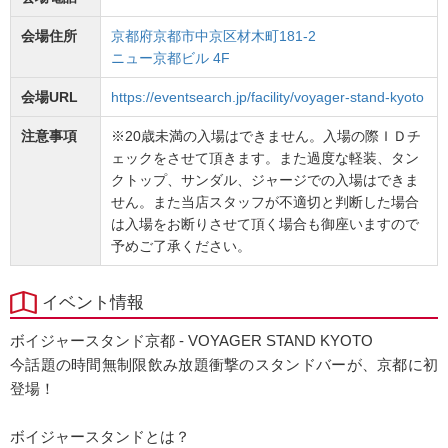
会場住所
京都府京都市中京区材木町181-2
ニュー京都ビル 4F
会場URL
https://eventsearch.jp/facility/voyager-stand-kyoto
注意事項
※20歳未満の入場はできません。入場の際ＩＤチ
ェックをさせて頂きます。また過度な軽装、タン
クトップ、サンダル、ジャージでの入場はできま
せん。また当店スタッフが不適切と判断した場合
は入場をお断りさせて頂く場合も御座いますので
予めご了承ください。
イベント情報
ボイジャースタンド京都 - VOYAGER STAND KYOTO
今話題の時間無制限飲み放題衝撃のスタンドバーが、京都に初
登場！
ボイジャースタンドとは？