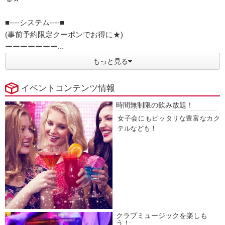
■----システム----■
(事前予約限定クーポンでお得に★)
ーーーーーーー...
もっと見る
イベントコンテンツ情報
時間無制限の飲み放題！
女子会にもピッタリな豊富なカク
テルなども！
クラブミュージックを楽しも
う！