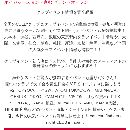
ボイジャースタンド京都 グランドオープン
クラブイベント情報を完全網羅
全国のCULB“クラブ＆クラブイベント”が簡単に検索・参加が可能！
更にお得なクーポン割引 ( ゲスト割引 ) 付イベントも多数掲載中！
六本木、渋谷、西麻布、銀座の東京都内クラブイベント情報や、大
阪、名古屋、仙台、博多、札幌、新潟、京都、静岡、沖縄など全国
の人気クラブイベント情報も掲載中！！
クラブイベント初心者にも人気で、芸能人や海外のアーティストの
来日情報のチェックにもおすすめ！
海外ゲスト・芸能人が参加するイベントも盛りだくさん！
憧れのクラブで女子会や誕生日会をVIPでゴージャスに楽しもう！
V2 TOKYOや、TK渋谷、ATOM TOKYO渋谷、MAHARAJA、
GENIUS TOKYO、CAMELOT、VISION、リッツ渋谷(LITTS
SHIBUYA)、RAISE 銀座、VOYAGER STAND、BAMBI大阪、
HERBIE広島などのイベント情報・クーポン割引情報や、ゲスト割
引、今日の人気イベントも簡単に探せます！ you can find good
night CLUB in japan.