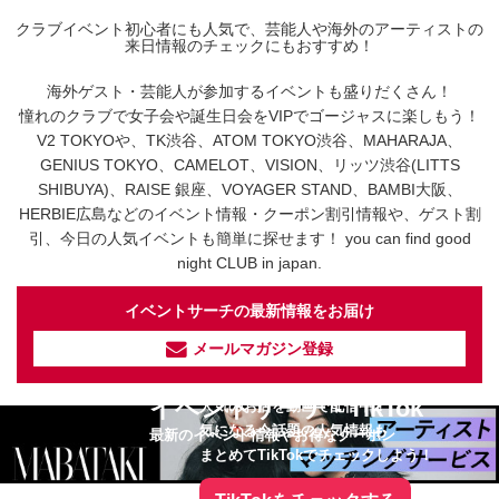
クラブイベント初心者にも人気で、芸能人や海外のアーティストの
来日情報のチェックにもおすすめ！
海外ゲスト・芸能人が参加するイベントも盛りだくさん！
憧れのクラブで女子会や誕生日会をVIPでゴージャスに楽しもう！
V2 TOKYOや、TK渋谷、ATOM TOKYO渋谷、MAHARAJA、
GENIUS TOKYO、CAMELOT、VISION、リッツ渋谷(LITTS
SHIBUYA)、RAISE 銀座、VOYAGER STAND、BAMBI大阪、
HERBIE広島などのイベント情報・クーポン割引情報や、ゲスト割
引、今日の人気イベントも簡単に探せます！ you can find good
night CLUB in japan.
イベントサーチの最新情報をお届け
メールマガジン登録
イベントサーチ - TikTok
人気のお店を動画で配信中！
気になる今話題の人気情報も
最新のイベント情報やお得なクーポン
まとめてTikTokでチェックしよう！