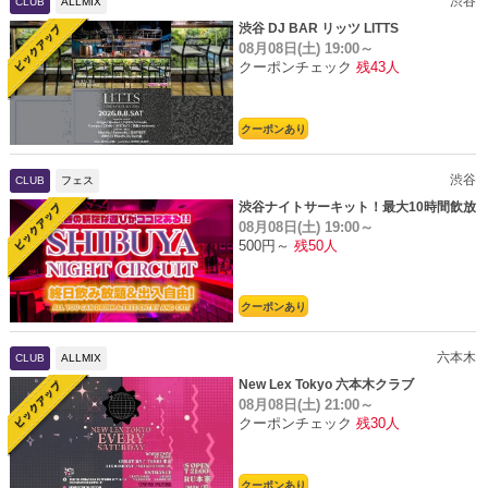
渋谷
CLUB
ALLMIX
渋谷 DJ BAR リッツ LITTS
08月08日(土)
19:00～
クーポンチェック
残43人
クーポンあり
渋谷
CLUB
フェス
渋谷ナイトサーキット！最大10時間飲放
08月08日(土)
19:00～
題
500円～
残50人
クーポンあり
六本木
CLUB
ALLMIX
New Lex Tokyo 六本木クラブ
08月08日(土)
21:00～
クーポンチェック
残30人
クーポンあり