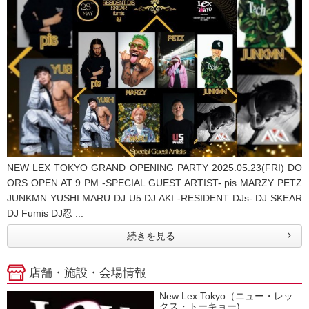
NEW LEX TOKYO GRAND OPENING PARTY 2025.05.23(FRI) DO
ORS OPEN AT 9 PM -SPECIAL GUEST ARTIST- pis MARZY PETZ
JUNKMN YUSHI MARU DJ U5 DJ AKI -RESIDENT DJs- DJ SKEAR
DJ Fumis DJ忍 ...
続きを見る
店舗・施設・会場情報
New Lex Tokyo（ニュー・レッ
クス・トーキョー)