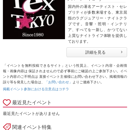
国内外の著名アーティスト・セレ
ブリティが多数来場する、東京屈
指のラグジュアリー・ナイトクラ
ブです。音響・照明・インテリ
ア、すべてを一新し、かつてない
上質なナイトライフ体験を提供し
ております。
詳細を見る
「イベントを無料投稿できるサイト」という性質上、イベント内容・企画情
報・画像内容は 保証されませんので必ず事前にご確認の上ご参加下さい。イベ
ント内容のご不明点は 直接イベント主催様にお問い合わせ下さい。掲載情報の
誤り等を発見した場合は、
「お問い合わせ」
よりご連絡下さい。
掲載イベント参加における注意点はコチラ
最近見たイベント
最近見たイベントがありません
関連イベント特集