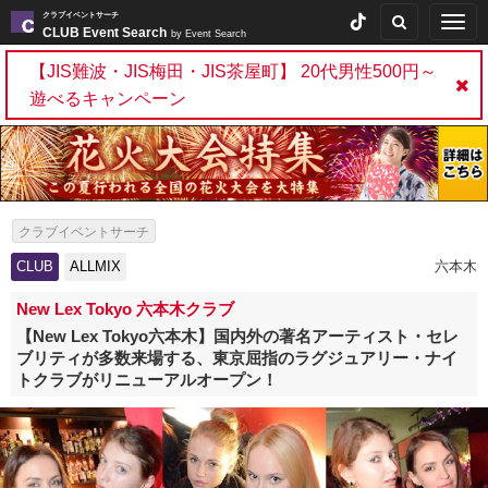
クラブイベントサーチ
Togg
CLUB Event Search
by Event Search
navig
【JIS難波・JIS梅田・JIS茶屋町】 20代男性500円～
遊べるキャンペーン
クラブイベントサーチ
CLUB
ALLMIX
六本木
New Lex Tokyo 六本木クラブ
【New Lex Tokyo六本木】国内外の著名アーティスト・セレ
ブリティが多数来場する、東京屈指のラグジュアリー・ナイ
トクラブがリニューアルオープン！