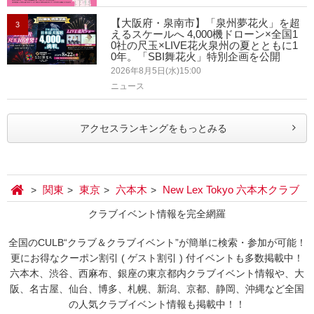
【大阪府・泉南市】「泉州夢花火」を超
3
えるスケールへ 4,000機ドローン×全国1
0社の尺玉×LIVE花火泉州の夏とともに1
0年。「SBI舞花火」特別企画を公開
2026年8月5日(水)15:00
ニュース
アクセスランキングをもっとみる
関東
東京
六本木
New Lex Tokyo 六本木クラブ
クラブイベント情報を完全網羅
全国のCULB“クラブ＆クラブイベント”が簡単に検索・参加が可能！
更にお得なクーポン割引 ( ゲスト割引 ) 付イベントも多数掲載中！
六本木、渋谷、西麻布、銀座の東京都内クラブイベント情報や、大
阪、名古屋、仙台、博多、札幌、新潟、京都、静岡、沖縄など全国
の人気クラブイベント情報も掲載中！！