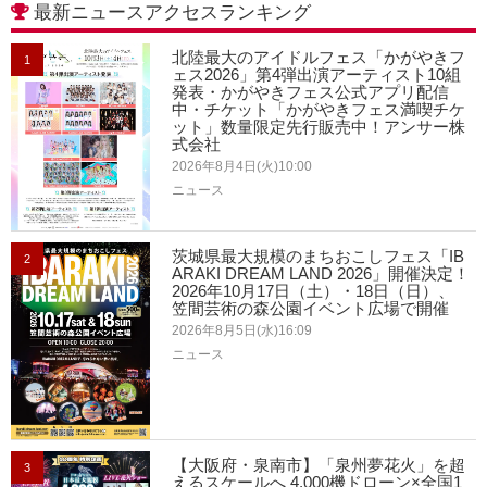
最新ニュースアクセスランキング
北陸最大のアイドルフェス「かがやきフ
1
ェス2026」第4弾出演アーティスト10組
発表・かがやきフェス公式アプリ配信
中・チケット「かがやきフェス満喫チケ
ット」数量限定先行販売中！アンサー株
式会社
2026年8月4日(火)10:00
ニュース
茨城県最大規模のまちおこしフェス「IB
2
ARAKI DREAM LAND 2026」開催決定！
2026年10月17日（土）・18日（日）、
笠間芸術の森公園イベント広場で開催
2026年8月5日(水)16:09
ニュース
【大阪府・泉南市】「泉州夢花火」を超
3
えるスケールへ 4,000機ドローン×全国1