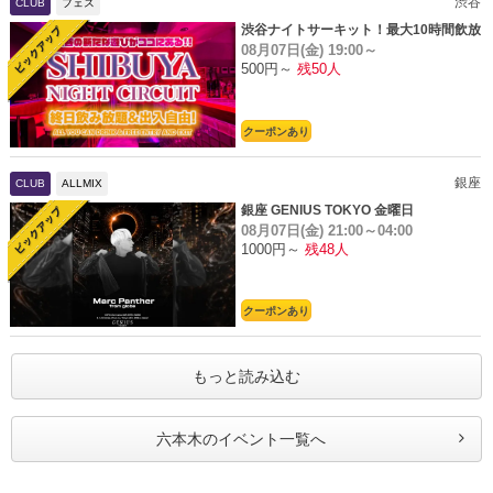
渋谷
CLUB
フェス
渋谷ナイトサーキット！最大10時間飲放
08月07日(金)
19:00～
題
500円～
残50人
クーポンあり
銀座
CLUB
ALLMIX
銀座 GENIUS TOKYO 金曜日
08月07日(金)
21:00～04:00
1000円～
残48人
クーポンあり
もっと読み込む
六本木のイベント一覧へ