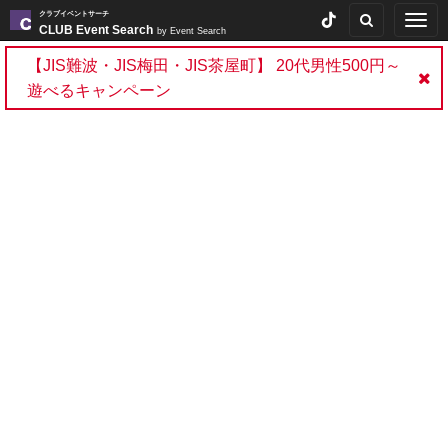
クラブイベントサーチ
Togg
CLUB Event Search
by Event Search
navig
【JIS難波・JIS梅田・JIS茶屋町】 20代男性500円～
遊べるキャンペーン