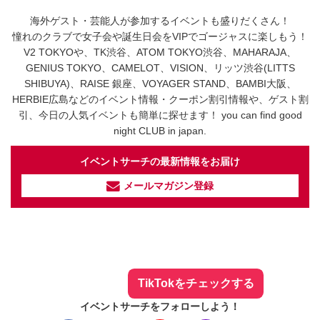
海外ゲスト・芸能人が参加するイベントも盛りだくさん！
憧れのクラブで女子会や誕生日会をVIPでゴージャスに楽しもう！
V2 TOKYOや、TK渋谷、ATOM TOKYO渋谷、MAHARAJA、
GENIUS TOKYO、CAMELOT、VISION、リッツ渋谷(LITTS
SHIBUYA)、RAISE 銀座、VOYAGER STAND、BAMBI大阪、
HERBIE広島などのイベント情報・クーポン割引情報や、ゲスト割
引、今日の人気イベントも簡単に探せます！ you can find good
night CLUB in japan.
イベントサーチの最新情報をお届け
メールマガジン登録
イベントサーチ - TikTok
人気のお店を動画で配信中！
気になる今話題の人気情報も
最新のイベント情報やお得なクーポン
まとめてTikTokでチェックしよう！
TikTokをチェックする
イベントサーチをフォローしよう！