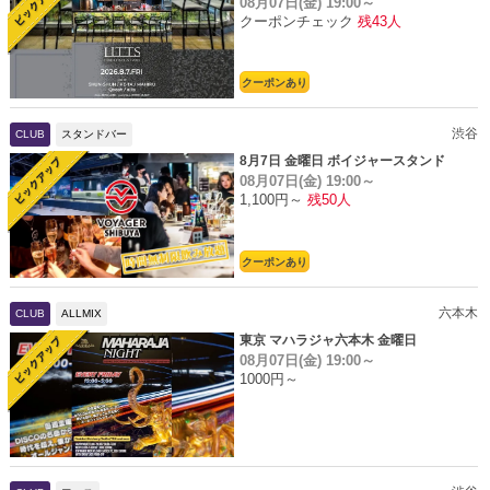
08月07日(金)
19:00～
クーポンチェック
残43人
クーポンあり
渋谷
CLUB
スタンドバー
8月7日 金曜日 ボイジャースタンド
08月07日(金)
19:00～
1,100円～
残50人
クーポンあり
六本木
CLUB
ALLMIX
東京 マハラジャ六本木 金曜日
08月07日(金)
19:00～
1000円～