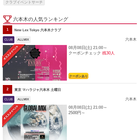
クラブイベントサーチ
六本木の人気ランキング
1
New Lex Tokyo 六本木クラブ
六本木
CLUB
ALLMIX
08月08日(土)
21:00～
クーポンチェック
残30人
クーポンあり
2
東京 マハラジャ六本木 土曜日
六本木
CLUB
ALLMIX
08月08日(土)
21:00～
2500円～