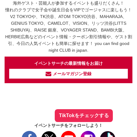
海外ゲスト・芸能人が参加するイベントも盛りだくさん！
憧れのクラブで女子会や誕生日会をVIPでゴージャスに楽しもう！
V2 TOKYOや、TK渋谷、ATOM TOKYO渋谷、MAHARAJA、
GENIUS TOKYO、CAMELOT、VISION、リッツ渋谷(LITTS
SHIBUYA)、RAISE 銀座、VOYAGER STAND、BAMBI大阪、
HERBIE広島などのイベント情報・クーポン割引情報や、ゲスト割
引、今日の人気イベントも簡単に探せます！ you can find good
night CLUB in japan.
イベントサーチの最新情報をお届け
メールマガジン登録
イベントサーチ - TikTok
人気のお店を動画で配信中！
気になる今話題の人気情報も
最新のイベント情報やお得なクーポン
まとめてTikTokでチェックしよう！
TikTokをチェックする
イベントサーチをフォローしよう！