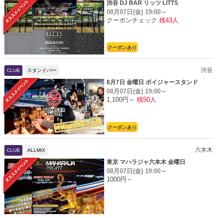
渋谷 DJ BAR リッツ LITTS
08月07日(金)
19:00～
クーポンチェック
残43人
クーポンあり
渋谷
CLUB
スタンドバー
8月7日 金曜日 ボイジャースタンド
08月07日(金)
19:00～
1,100円～
残50人
クーポンあり
六本木
CLUB
ALLMIX
東京 マハラジャ六本木 金曜日
08月07日(金)
19:00～
1000円～