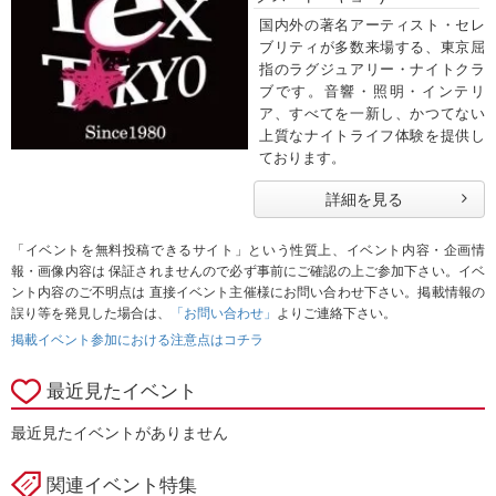
国内外の著名アーティスト・セレ
ブリティが多数来場する、東京屈
指のラグジュアリー・ナイトクラ
ブです。音響・照明・インテリ
ア、すべてを一新し、かつてない
上質なナイトライフ体験を提供し
ております。
詳細を見る
「イベントを無料投稿できるサイト」という性質上、イベント内容・企画情
報・画像内容は 保証されませんので必ず事前にご確認の上ご参加下さい。イベ
ント内容のご不明点は 直接イベント主催様にお問い合わせ下さい。掲載情報の
誤り等を発見した場合は、
「お問い合わせ」
よりご連絡下さい。
掲載イベント参加における注意点はコチラ
最近見たイベント
最近見たイベントがありません
関連イベント特集