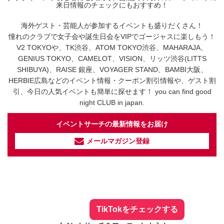
来日情報のチェックにもおすすめ！
海外ゲスト・芸能人が参加するイベントも盛りだくさん！
憧れのクラブで女子会や誕生日会をVIPでゴージャスに楽しもう！
V2 TOKYOや、TK渋谷、ATOM TOKYO渋谷、MAHARAJA、
GENIUS TOKYO、CAMELOT、VISION、リッツ渋谷(LITTS
SHIBUYA)、RAISE 銀座、VOYAGER STAND、BAMBI大阪、
HERBIE広島などのイベント情報・クーポン割引情報や、ゲスト割
引、今日の人気イベントも簡単に探せます！ you can find good
night CLUB in japan.
イベントサーチの最新情報をお届け
メールマガジン登録
イベントサーチ - TikTok
人気のお店を動画で配信中！
気になる今話題の人気情報も
最新のイベント情報やお得なクーポン
まとめてTikTokでチェックしよう！
TikTokをチェックする