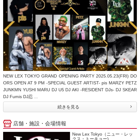
NEW LEX TOKYO GRAND OPENING PARTY 2025.05.23(FRI) DO
ORS OPEN AT 9 PM -SPECIAL GUEST ARTIST- pis MARZY PETZ
JUNKMN YUSHI MARU DJ U5 DJ AKI -RESIDENT DJs- DJ SKEAR
DJ Fumis DJ忍 ...
続きを見る
店舗・施設・会場情報
New Lex Tokyo（ニュー・レッ
クス・トーキョー)