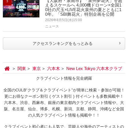
【大阪府・泉南市】「泉州夢花火」を超
3
えるスケールへ 4,000機ドローン×全国1
0社の尺玉×LIVE花火泉州の夏とともに1
0年。「SBI舞花火」特別企画を公開
2026年8月5日(水)15:00
ニュース
アクセスランキングをもっとみる
関東
東京
六本木
New Lex Tokyo 六本木クラブ
クラブイベント情報を完全網羅
全国のCULB“クラブ＆クラブイベント”が簡単に検索・参加が可能！
更にお得なクーポン割引 ( ゲスト割引 ) 付イベントも多数掲載中！
六本木、渋谷、西麻布、銀座の東京都内クラブイベント情報や、大
阪、名古屋、仙台、博多、札幌、新潟、京都、静岡、沖縄など全国
の人気クラブイベント情報も掲載中！！
クラブイベント初心者にも人気で、芸能人や海外のアーティストの