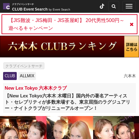
クラブイベントサーチ
Togg
CLUB Event Search
by Event Search
navig
【JIS難波・JIS梅田・JIS茶屋町】 20代男性500円～
遊べるキャンペーン
クラブイベントサーチ
CLUB
ALLMIX
六本木
New Lex Tokyo 六本木クラブ
【New Lex Tokyo六本木 木曜日】国内外の著名アーティス
ト・セレブリティが多数来場する、東京屈指のラグジュアリ
ー・ナイトクラブがリニューアルオープン！