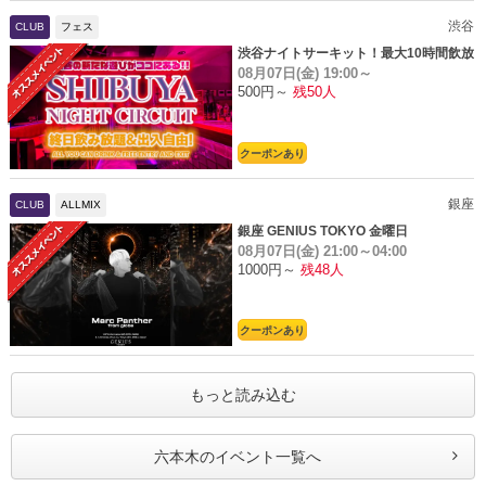
渋谷
CLUB
フェス
渋谷ナイトサーキット！最大10時間飲放
08月07日(金)
19:00～
題
500円～
残50人
クーポンあり
銀座
CLUB
ALLMIX
銀座 GENIUS TOKYO 金曜日
08月07日(金)
21:00～04:00
1000円～
残48人
クーポンあり
もっと読み込む
六本木のイベント一覧へ