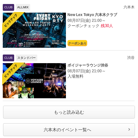
六本木
CLUB
ALLMIX
New Lex Tokyo 六本木クラブ
08月07日(金)
21:00～
クーポンチェック
残30人
クーポンあり
渋谷
CLUB
スタンドバー
ボイジャーラウンジ渋谷
08月07日(金)
21:00～
入場無料
もっと読み込む
六本木のイベント一覧へ