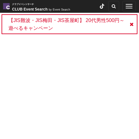
クラブイベントサーチ
Togg
CLUB Event Search
by Event Search
navig
【JIS難波・JIS梅田・JIS茶屋町】 20代男性500円～
遊べるキャンペーン