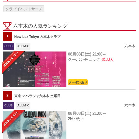
クラブイベントサーチ
六本木の人気ランキング
1
New Lex Tokyo 六本木クラブ
六本木
CLUB
ALLMIX
08月08日(土)
21:00～
クーポンチェック
残30人
クーポンあり
2
東京 マハラジャ六本木 土曜日
六本木
CLUB
ALLMIX
08月08日(土)
21:00～
2500円～