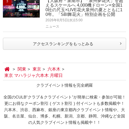
【大阪府・泉南市】「泉州夢花火」を超
3
えるスケールへ 4,000機ドローン×全国1
0社の尺玉×LIVE花火泉州の夏とともに1
0年。「SBI舞花火」特別企画を公開
2026年8月5日(水)15:00
ニュース
アクセスランキングをもっとみる
関東
東京
六本木
東京 マハラジャ六本木 月曜日
クラブイベント情報を完全網羅
全国のCULB“クラブ＆クラブイベント”が簡単に検索・参加が可能！
更にお得なクーポン割引 ( ゲスト割引 ) 付イベントも多数掲載中！
六本木、渋谷、西麻布、銀座の東京都内クラブイベント情報や、大
阪、名古屋、仙台、博多、札幌、新潟、京都、静岡、沖縄など全国
の人気クラブイベント情報も掲載中！！