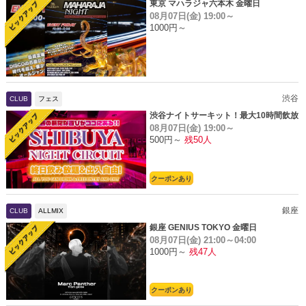
東京 マハラジャ六本木 金曜日
08月07日(金)
19:00～
1000円～
渋谷
CLUB
フェス
渋谷ナイトサーキット！最大10時間飲放
08月07日(金)
19:00～
題
500円～
残50人
クーポンあり
銀座
CLUB
ALLMIX
銀座 GENIUS TOKYO 金曜日
08月07日(金)
21:00～04:00
1000円～
残47人
クーポンあり