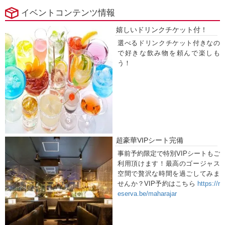
イベントコンテンツ情報
嬉しいドリンクチケット付！
選べるドリンクチケット付きなの
で好きな飲み物を頼んで楽しも
う！
超豪華VIPシート完備
事前予約限定で特別VIPシートもご
利用頂けます！最高のゴージャス
空間で贅沢な時間を過ごしてみま
せんか？VIP予約はこちら
https://r
eserva.be/maharajar