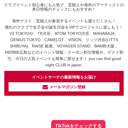
クラブイベント初心者にも人気で、芸能人や海外のアーティストの
来日情報のチェックにもおすすめ！
海外ゲスト・芸能人が参加するイベントも盛りだくさん！
憧れのクラブで女子会や誕生日会をVIPでゴージャスに楽しもう！
V2 TOKYOや、TK渋谷、ATOM TOKYO渋谷、MAHARAJA、
GENIUS TOKYO、CAMELOT、VISION、リッツ渋谷(LITTS
SHIBUYA)、RAISE 銀座、VOYAGER STAND、BAMBI大阪、
HERBIE広島などのイベント情報・クーポン割引情報や、ゲスト割
引、今日の人気イベントも簡単に探せます！ you can find good
night CLUB in japan.
イベントサーチの最新情報をお届け
メールマガジン登録
イベントサーチ - TikTok
人気のお店を動画で配信中！
気になる今話題の人気情報も
最新のイベント情報やお得なクーポン
まとめてTikTokでチェックしよう！
TikTokをチェックする