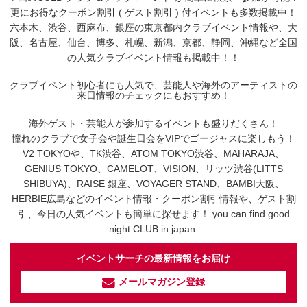
更にお得なクーポン割引 ( ゲスト割引 ) 付イベントも多数掲載中！
六本木、渋谷、西麻布、銀座の東京都内クラブイベント情報や、大
阪、名古屋、仙台、博多、札幌、新潟、京都、静岡、沖縄など全国
の人気クラブイベント情報も掲載中！！
クラブイベント初心者にも人気で、芸能人や海外のアーティストの
来日情報のチェックにもおすすめ！
海外ゲスト・芸能人が参加するイベントも盛りだくさん！
憧れのクラブで女子会や誕生日会をVIPでゴージャスに楽しもう！
V2 TOKYOや、TK渋谷、ATOM TOKYO渋谷、MAHARAJA、
GENIUS TOKYO、CAMELOT、VISION、リッツ渋谷(LITTS
SHIBUYA)、RAISE 銀座、VOYAGER STAND、BAMBI大阪、
HERBIE広島などのイベント情報・クーポン割引情報や、ゲスト割
引、今日の人気イベントも簡単に探せます！ you can find good
night CLUB in japan.
イベントサーチの最新情報をお届け
メールマガジン登録