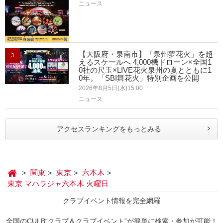
ニュース
【大阪府・泉南市】「泉州夢花火」を超
3
えるスケールへ 4,000機ドローン×全国1
0社の尺玉×LIVE花火泉州の夏とともに1
0年。「SBI舞花火」特別企画を公開
2026年8月5日(水)15:00
ニュース
アクセスランキングをもっとみる
関東
東京
六本木
東京 マハラジャ六本木 火曜日
クラブイベント情報を完全網羅
全国のCULB“クラブ＆クラブイベント”が簡単に検索・参加が可能！