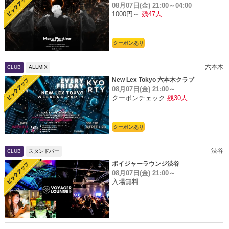
08月07日(金)
21:00～04:00
1000円～
残47人
クーポンあり
六本木
CLUB
ALLMIX
New Lex Tokyo 六本木クラブ
08月07日(金)
21:00～
クーポンチェック
残30人
クーポンあり
渋谷
CLUB
スタンドバー
ボイジャーラウンジ渋谷
08月07日(金)
21:00～
入場無料