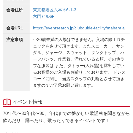
会場住所
東京都港区六本木6-1-3
六門ビル6F
会場URL
https://eventsearch.jp/clubguide-facility/maharaja
注意事項
※20歳未満の入場はできません。入場の際ＩＤチ
ェックをさせて頂きます。またスニーカー、サン
ダル、ジャージ、スウェット、タンクトップ、ハ
ーフパンツ、作業着、汚れている衣類、その他ラ
フな服装は また、タトゥー(入れ墨)を露出してい
るお客様のご入場もお断りしております。 ドレス
コードに関し、当店スタッフの判断とさせて頂き
ますのでご了承お願い致します。
イベント情報
70年代〜80年代〜90、年代までの懐かしい歌謡曲を聞きながら
飲んだり、踊ったり、歌ったりできるイベントです!!