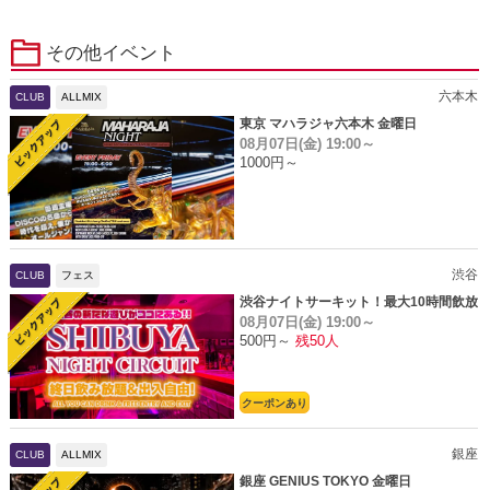
その他イベント
六本木
CLUB
ALLMIX
東京 マハラジャ六本木 金曜日
08月07日(金)
19:00～
1000円～
渋谷
CLUB
フェス
渋谷ナイトサーキット！最大10時間飲放
08月07日(金)
19:00～
題
500円～
残50人
クーポンあり
銀座
CLUB
ALLMIX
銀座 GENIUS TOKYO 金曜日