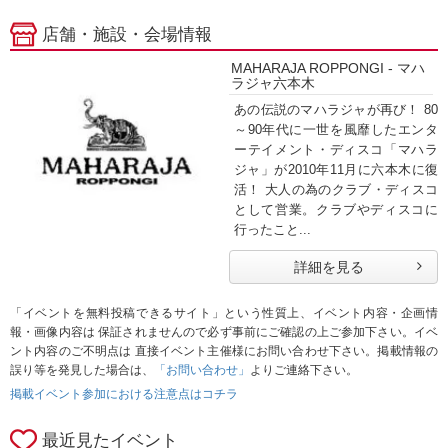
店舗・施設・会場情報
MAHARAJA ROPPONGI - マハ
ラジャ六本木
あの伝説のマハラジャが再び！ 80
～90年代に一世を風靡したエンタ
ーテイメント・ディスコ「マハラ
ジャ」が2010年11月に六本木に復
活！ 大人の為のクラブ・ディスコ
として営業。クラブやディスコに
行ったこと...
詳細を見る
「イベントを無料投稿できるサイト」という性質上、イベント内容・企画情
報・画像内容は 保証されませんので必ず事前にご確認の上ご参加下さい。イベ
ント内容のご不明点は 直接イベント主催様にお問い合わせ下さい。掲載情報の
誤り等を発見した場合は、
「お問い合わせ」
よりご連絡下さい。
掲載イベント参加における注意点はコチラ
最近見たイベント