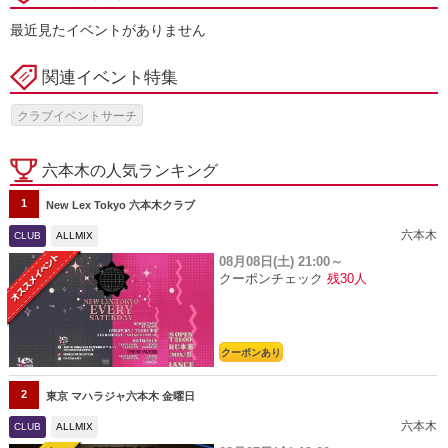
最近見たイベントがありません
関連イベント特集
クラブイベントサーチ
六本木の人気ランキング
1
New Lex Tokyo 六本木クラブ
六本木
CLUB
ALLMIX
08月08日(土)
21:00～
クーポンチェック
残30人
クーポンあり
2
東京 マハラジャ六本木 金曜日
六本木
CLUB
ALLMIX