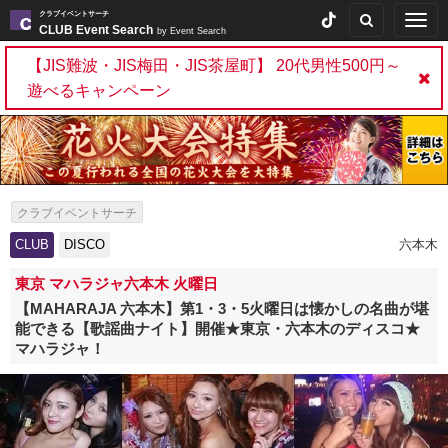
クラブイベントサーチ
Togg
CLUB Event Search
by Event Search
navig
【JIS難波・JIS梅田・JIS茶屋町】 20代男性500円～
遊べるキャンペーン
クラブイベントサーチ
CLUB
DISCO
六本木
東京 マハラジャ六本木 火曜日
【MAHARAJA 六本木】第1・3・5火曜日は懐かしの名曲が堪
能できる【歌謡曲ナイト】開催★東京・六本木のディスコ★
マハラジャ！