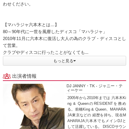
わせください。
【マハラジャ六本木とは…】
80～90年代に一世を風靡したディスコ「マハラジャ」
2010年11月に六本木に復活し大人の為のクラブ・ディスコとし
て営業。
クラブやディスコに行ったことがなくても...
もっと見る
出演者情報
DJ JANNY・TK - ジャニー・テ
ィーケー
2005年から2010年までは 六本木Ki
ng & QueenのRESIDENTを務め
る。前橋King & Queen、MAHARA
JA東京などの 経歴を持ち、現在M
AHARAJA六本木でもメインDJと
して活躍している。 DISCOサウン