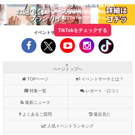
イベントサーチ - TikTok
人気のお店を動画で配信中！
気になる今話題の人気情報も
最新のイベント情報やお得なクーポン
まとめてTikTokでチェックしよう！
TikTokをチェックする
イベントサーチをフォローしよう！
ページトップへ
TOPページ
イベントサーチとは？
特集一覧
レポート・口コミ
最新ニュース
よくあるご質問
最近見た
人気イベントランキング