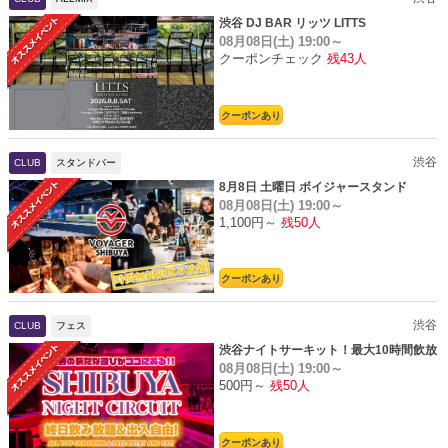
渋谷 DJ BAR リッツ LITTS
08月08日(土)
19:00～
クーポンチェック
残43人
クーポンあり
渋谷
CLUB
スタンドバー
8月8日 土曜日 ボイジャースタンド
08月08日(土)
19:00～
1,100円～
残50人
クーポンあり
渋谷
CLUB
フェス
渋谷ナイトサーキット！最大10時間飲放
08月08日(土)
19:00～
題
500円～
残50人
クーポンあり