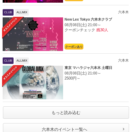
六本木
CLUB
ALLMIX
New Lex Tokyo 六本木クラブ
08月08日(土)
21:00～
クーポンチェック
残30人
クーポンあり
六本木
CLUB
ALLMIX
東京 マハラジャ六本木 土曜日
08月08日(土)
21:00～
2500円～
もっと読み込む
六本木のイベント一覧へ