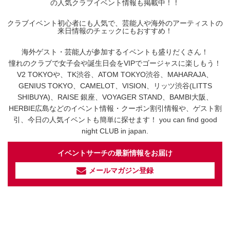
の人気クラブイベント情報も掲載中！！
クラブイベント初心者にも人気で、芸能人や海外のアーティストの
来日情報のチェックにもおすすめ！
海外ゲスト・芸能人が参加するイベントも盛りだくさん！
憧れのクラブで女子会や誕生日会をVIPでゴージャスに楽しもう！
V2 TOKYOや、TK渋谷、ATOM TOKYO渋谷、MAHARAJA、
GENIUS TOKYO、CAMELOT、VISION、リッツ渋谷(LITTS
SHIBUYA)、RAISE 銀座、VOYAGER STAND、BAMBI大阪、
HERBIE広島などのイベント情報・クーポン割引情報や、ゲスト割
引、今日の人気イベントも簡単に探せます！ you can find good
night CLUB in japan.
イベントサーチの最新情報をお届け
メールマガジン登録
イベントサーチ - TikTok
人気のお店を動画で配信中！
気になる今話題の人気情報も
最新のイベント情報やお得なクーポン
まとめてTikTokでチェックしよう！