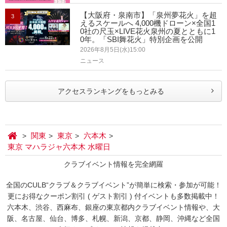
【大阪府・泉南市】「泉州夢花火」を超
3
えるスケールへ 4,000機ドローン×全国1
0社の尺玉×LIVE花火泉州の夏とともに1
0年。「SBI舞花火」特別企画を公開
2026年8月5日(水)15:00
ニュース
アクセスランキングをもっとみる
関東
東京
六本木
東京 マハラジャ六本木 水曜日
クラブイベント情報を完全網羅
全国のCULB“クラブ＆クラブイベント”が簡単に検索・参加が可能！
更にお得なクーポン割引 ( ゲスト割引 ) 付イベントも多数掲載中！
六本木、渋谷、西麻布、銀座の東京都内クラブイベント情報や、大
阪、名古屋、仙台、博多、札幌、新潟、京都、静岡、沖縄など全国