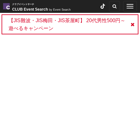
クラブイベントサーチ
Togg
CLUB Event Search
by Event Search
navig
【JIS難波・JIS梅田・JIS茶屋町】 20代男性500円～
遊べるキャンペーン