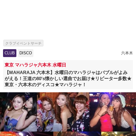
クラブイベントサーチ
CLUB
DISCO
六本木
東京 マハラジャ六本木 水曜日
【MAHARAJA 六本木】水曜日のマハラジャはバブルがよみ
がえる！王道の80's懐かしい選曲でお届け★リピーター多数★
東京・六本木のディスコ★マハラジャ！