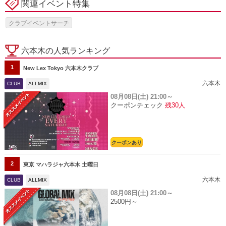
関連イベント特集
クラブイベントサーチ
六本木の人気ランキング
1
New Lex Tokyo 六本木クラブ
六本木
CLUB
ALLMIX
08月08日(土)
21:00～
クーポンチェック
残30人
クーポンあり
2
東京 マハラジャ六本木 土曜日
六本木
CLUB
ALLMIX
08月08日(土)
21:00～
2500円～