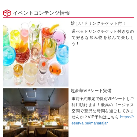
イベントコンテンツ情報
嬉しいドリンクチケット付！
選べるドリンクチケット付きなの
で好きな飲み物を頼んで楽しも
う！
超豪華VIPシート完備
事前予約限定で特別VIPシートもご
利用頂けます！最高のゴージャス
空間で贅沢な時間を過ごしてみま
せんか？VIP予約はこちら
https://r
eserva.be/maharajar