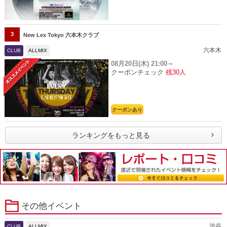
3
New Lex Tokyo 六本木クラブ
六本木
CLUB
ALLMIX
08月20日(木)
21:00～
クーポンチェック
残30人
クーポンあり
ランキングをもっと見る
その他イベント
渋谷
CLUB
ALLMIX