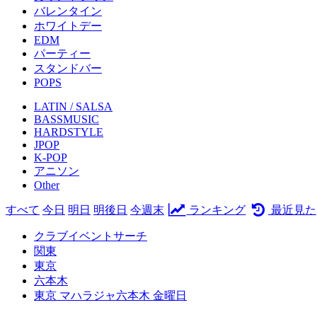
バレンタイン
ホワイトデー
EDM
パーティー
スタンドバー
POPS
LATIN / SALSA
BASSMUSIC
HARDSTYLE
JPOP
K-POP
アニソン
Other
すべて
今日
明日
明後日
今週末
ランキング
最近見た
クラブイベントサーチ
関東
東京
六本木
東京 マハラジャ六本木 金曜日