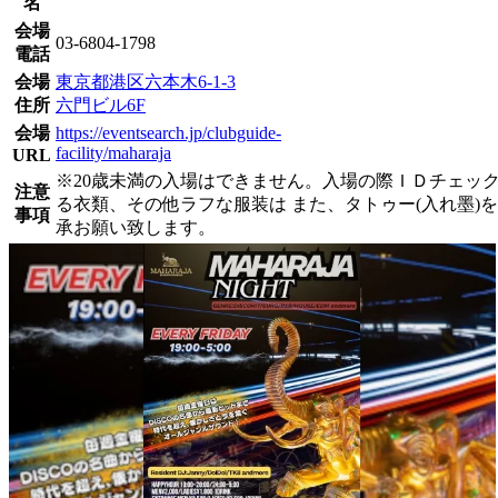
名
会場
03-6804-1798
電話
会場
東京都港区六本木6-1-3
住所
六門ビル6F
会場
https://eventsearch.jp/clubguide-
facility/maharaja
URL
※20歳未満の入場はできません。入場の際ＩＤチェッ
注意
る衣類、その他ラフな服装は また、タトゥー(入れ墨
事項
承お願い致します。