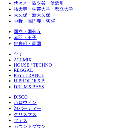
代々木・四ツ谷・信濃町
祐天寺・学芸大学・都立大学
大久保・新大久保
中野・高円寺・荻窪
国立・国分寺
赤羽・王子
錦糸町・両国
全て
ALLMIX
HOUSE / TECHNO
REGGAE
PSY / TRANCE
HIPHOP / R＆B
DRUM＆BASS
DISCO
ハロウィン
泡パーティー
クリスマス
フェス
カウントダウン