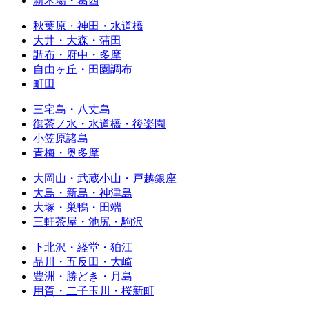
新木場・葛西
秋葉原・神田・水道橋
大井・大森・蒲田
調布・府中・多摩
自由ヶ丘・田園調布
町田
三宅島・八丈島
御茶ノ水・水道橋・後楽園
小笠原諸島
青梅・奥多摩
大岡山・武蔵小山・戸越銀座
大島・新島・神津島
大塚・巣鴨・田端
三軒茶屋・池尻・駒沢
下北沢・経堂・狛江
品川・五反田・大崎
豊洲・勝どき・月島
用賀・二子玉川・桜新町