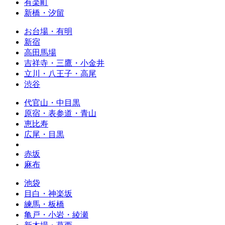
有楽町
新橋・汐留
お台場・有明
新宿
高田馬場
吉祥寺・三鷹・小金井
立川・八王子・高尾
渋谷
代官山・中目黒
原宿・表参道・青山
恵比寿
広尾・目黒
赤坂
麻布
池袋
目白・神楽坂
練馬・板橋
亀戸・小岩・綾瀬