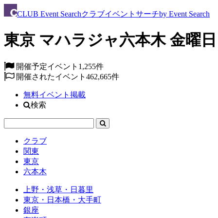
CLUB
Event Search
クラブイベントサーチ
by Event Search
東京 マハラジャ六本木 金曜日 -
開催予定イベント
1,255件
開催されたイベント
462,665件
無料イベント掲載
検索
クラブ
関東
東京
六本木
上野・浅草・日暮里
東京・日本橋・大手町
銀座