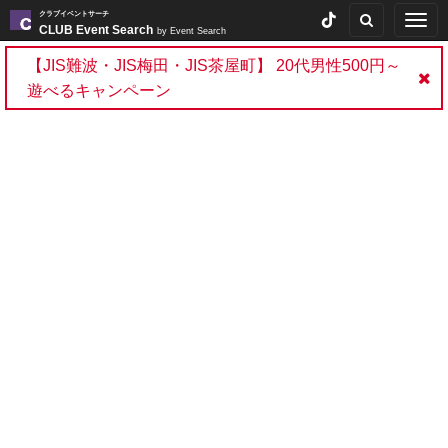
クラブイベントサーチ
Togg
CLUB Event Search
by Event Search
navig
【JIS難波・JIS梅田・JIS茶屋町】 20代男性500円～
遊べるキャンペーン