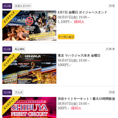
渋谷
CLUB
スタンドバー
8月7日 金曜日 ボイジャースタンド
08月07日(金)
19:00～
1,100円～
残50人
クーポンあり
六本木
CLUB
ALLMIX
東京 マハラジャ六本木 金曜日
08月07日(金)
19:00～
1000円～
渋谷
CLUB
フェス
渋谷ナイトサーキット！最大10時間飲放
08月07日(金)
19:00～
題
500円～
残50人