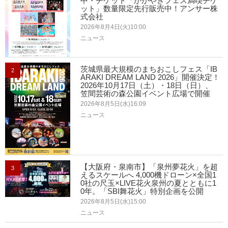
中・チケット「かがやきフェス満喫チケ
ット」数量限定先行販売中！アンサー株
式会社
2026年8月4日(火)10:00
ニュース
茨城県最大規模のまちおこしフェス「IB
2
ARAKI DREAM LAND 2026」開催決定！
2026年10月17日（土）・18日（日）、
笠間芸術の森公園イベント広場で開催
2026年8月5日(水)16:09
ニュース
【大阪府・泉南市】「泉州夢花火」を超
3
えるスケールへ 4,000機ドローン×全国1
0社の尺玉×LIVE花火泉州の夏とともに1
0年。「SBI舞花火」特別企画を公開
2026年8月5日(水)15:00
ニュース