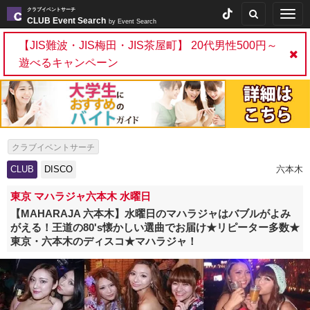
クラブイベントサーチ
Togg
CLUB Event Search
by Event Search
navig
【JIS難波・JIS梅田・JIS茶屋町】 20代男性500円～
遊べるキャンペーン
クラブイベントサーチ
CLUB
DISCO
六本木
東京 マハラジャ六本木 水曜日
【MAHARAJA 六本木】水曜日のマハラジャはバブルがよみ
がえる！王道の80's懐かしい選曲でお届け★リピーター多数★
東京・六本木のディスコ★マハラジャ！