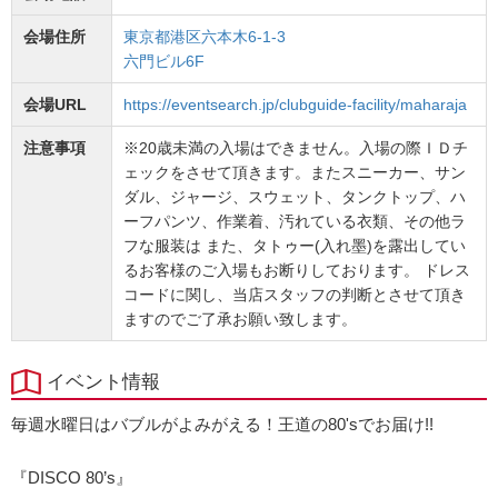
会場住所
東京都港区六本木6-1-3
六門ビル6F
会場URL
https://eventsearch.jp/clubguide-facility/maharaja
注意事項
※20歳未満の入場はできません。入場の際ＩＤチ
ェックをさせて頂きます。またスニーカー、サン
ダル、ジャージ、スウェット、タンクトップ、ハ
ーフパンツ、作業着、汚れている衣類、その他ラ
フな服装は また、タトゥー(入れ墨)を露出してい
るお客様のご入場もお断りしております。 ドレス
コードに関し、当店スタッフの判断とさせて頂き
ますのでご了承お願い致します。
イベント情報
毎週水曜日はバブルがよみがえる！王道の80'sでお届け!!
『DISCO 80’s』