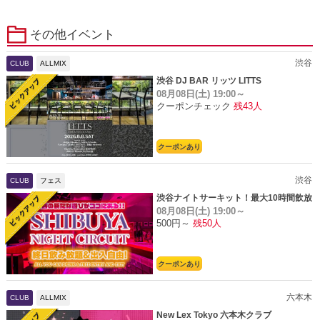
その他イベント
渋谷
CLUB
ALLMIX
渋谷 DJ BAR リッツ LITTS
08月08日(土)
19:00～
クーポンチェック
残43人
クーポンあり
渋谷
CLUB
フェス
渋谷ナイトサーキット！最大10時間飲放
08月08日(土)
19:00～
題
500円～
残50人
クーポンあり
六本木
CLUB
ALLMIX
New Lex Tokyo 六本木クラブ