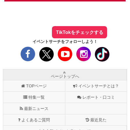
イベントサーチ - TikTok
人気のお店を動画で配信中！
気になる今話題の人気情報も
最新のイベント情報やお得なクーポン
まとめてTikTokでチェックしよう！
TikTokをチェックする
イベントサーチをフォローしよう！
ページトップへ
TOPページ
イベントサーチとは？
特集一覧
レポート・口コミ
最新ニュース
よくあるご質問
最近見た