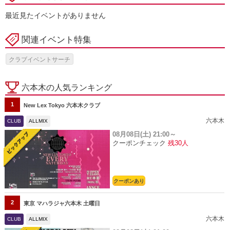
最近見たイベントがありません
関連イベント特集
クラブイベントサーチ
六本木の人気ランキング
1
New Lex Tokyo 六本木クラブ
六本木
CLUB
ALLMIX
08月08日(土)
21:00～
クーポンチェック
残30人
クーポンあり
2
東京 マハラジャ六本木 土曜日
六本木
CLUB
ALLMIX