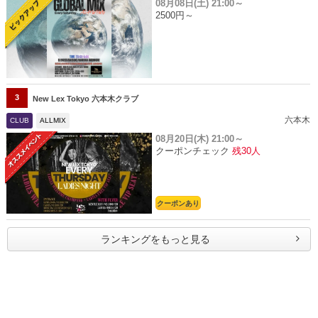
08月08日(土)
21:00～
2500円～
3
New Lex Tokyo 六本木クラブ
六本木
CLUB
ALLMIX
08月20日(木)
21:00～
クーポンチェック
残30人
クーポンあり
ランキングをもっと見る