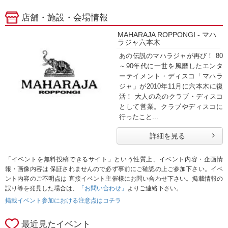
店舗・施設・会場情報
MAHARAJA ROPPONGI - マハ
ラジャ六本木
あの伝説のマハラジャが再び！ 80
～90年代に一世を風靡したエンタ
ーテイメント・ディスコ「マハラ
ジャ」が2010年11月に六本木に復
活！ 大人の為のクラブ・ディスコ
として営業。クラブやディスコに
行ったこと...
詳細を見る
「イベントを無料投稿できるサイト」という性質上、イベント内容・企画情
報・画像内容は 保証されませんので必ず事前にご確認の上ご参加下さい。イベ
ント内容のご不明点は 直接イベント主催様にお問い合わせ下さい。掲載情報の
誤り等を発見した場合は、
「お問い合わせ」
よりご連絡下さい。
掲載イベント参加における注意点はコチラ
最近見たイベント