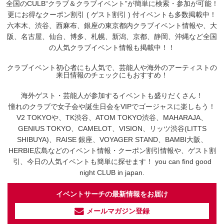
全国のCULB“クラブ＆クラブイベント”が簡単に検索・参加が可能！
更にお得なクーポン割引 ( ゲスト割引 ) 付イベントも多数掲載中！
六本木、渋谷、西麻布、銀座の東京都内クラブイベント情報や、大
阪、名古屋、仙台、博多、札幌、新潟、京都、静岡、沖縄など全国
の人気クラブイベント情報も掲載中！！
クラブイベント初心者にも人気で、芸能人や海外のアーティストの
来日情報のチェックにもおすすめ！
海外ゲスト・芸能人が参加するイベントも盛りだくさん！
憧れのクラブで女子会や誕生日会をVIPでゴージャスに楽しもう！
V2 TOKYOや、TK渋谷、ATOM TOKYO渋谷、MAHARAJA、
GENIUS TOKYO、CAMELOT、VISION、リッツ渋谷(LITTS
SHIBUYA)、RAISE 銀座、VOYAGER STAND、BAMBI大阪、
HERBIE広島などのイベント情報・クーポン割引情報や、ゲスト割
引、今日の人気イベントも簡単に探せます！ you can find good
night CLUB in japan.
イベントサーチの最新情報をお届け
メールマガジン登録