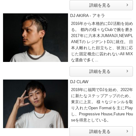
詳細を見る
DJ AKIRA - アキラ
2016年から本格的にDJ活動を始め
る。 都内の様々なClubで腕を磨き
2017年に六本木JUMANJI,NEWPL
ANETの レジデントDJに就任。 日
本人離れした顔立ちと、状況に応
じた固定概念に囚われないAll MIX
な選曲で多く...
詳細を見る
DJ CLAW
2018年に福岡でDJを始め、2022年
に新たなステップアップのため、
東京に上京。 様々なジャンルを取
り入れたOpen Formatを主にPlay
し、Progressive House,Future Hou
seを得意としている。
詳細を見る