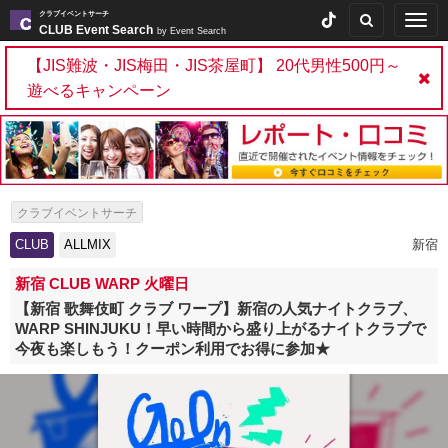
クラブイベントサーチ
Togg
CLUB Event Search
by Event Search
navig
【JIS難波・JIS梅田・JIS茶屋町】 20代男性500円～
遊べるキャンペーン
クラブイベントサーチ
CLUB
ALLMIX
新宿
新宿 CLUB WARP 火曜日
【新宿 歌舞伎町 クラブ ワープ】新宿の人気ナイトクラブ、
WARP SHINJUKU！早い時間から盛り上がるナイトクラブで
今夜も楽しもう！クーポン利用でお得に参加★