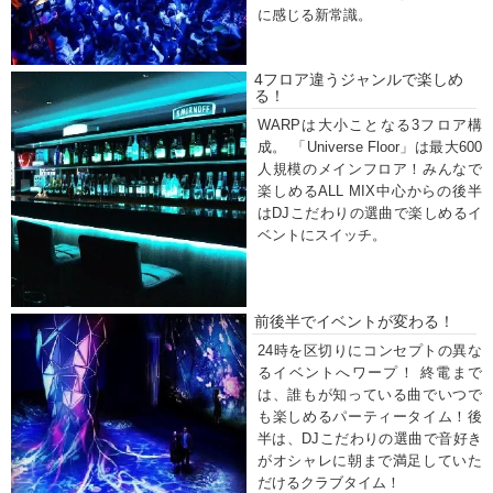
に感じる新常識。
4フロア違うジャンルで楽しめ
る！
WARPは大小ことなる3フロア構
成。 「Universe Floor」は最大600
人規模のメインフロア！みんなで
楽しめるALL MIX中心からの後半
はDJこだわりの選曲で楽しめるイ
ベントにスイッチ。
前後半でイベントが変わる！
24時を区切りにコンセプトの異な
るイベントへワープ！ 終電まで
は、誰もが知っている曲でいつで
も楽しめるパーティータイム！後
半は、DJこだわりの選曲で音好き
がオシャレに朝まで満足していた
だけるクラブタイム！