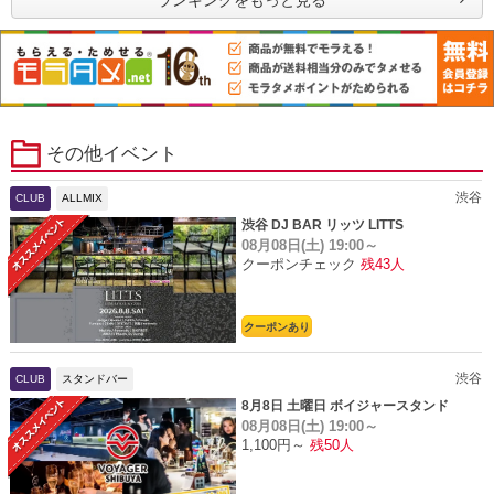
ランキングをもっと見る
その他イベント
渋谷
CLUB
ALLMIX
渋谷 DJ BAR リッツ LITTS
08月08日(土)
19:00～
クーポンチェック
残43人
クーポンあり
渋谷
CLUB
スタンドバー
8月8日 土曜日 ボイジャースタンド
08月08日(土)
19:00～
1,100円～
残50人