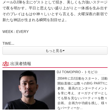
メールDJ陣を主にゲストとして招き、美しくも力強いステージ
で夜を明かす。平日と思えない盛り上がりと一体感を生み出す
そのプレイはもはや神々しいとすら言える。火曜深夜の新宿で
新たな神話が生まれる瞬間を刮目せよ。
WEEK : EVERY
TIME...
もっと見る
出演者情報
DJ TOMOPIRO - トモピロ
2004年にDJ活動をスタート。活動
開始直後には数々のBIG PARTYに
参加。 最高のエンターテイメント
を常に考え、オーガナイザーとし
ても類を見ないパーティーを数々
企画。 企画力や功績を残し、様々
なパーティーか...