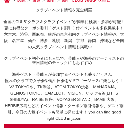
関東
東京
新宿
新宿 CLUB WARP 火曜日
クラブイベント情報を完全網羅
全国のCULB“クラブ＆クラブイベント”が簡単に検索・参加が可能！
更にお得なクーポン割引 ( ゲスト割引 ) 付イベントも多数掲載中！
六本木、渋谷、西麻布、銀座の東京都内クラブイベント情報や、大
阪、名古屋、仙台、博多、札幌、新潟、京都、静岡、沖縄など全国
の人気クラブイベント情報も掲載中！！
クラブイベント初心者にも人気で、芸能人や海外のアーティストの
来日情報のチェックにもおすすめ！
海外ゲスト・芸能人が参加するイベントも盛りだくさん！
憧れのクラブで女子会や誕生日会をVIPでゴージャスに楽しもう！
V2 TOKYOや、TK渋谷、ATOM TOKYO渋谷、MAHARAJA、
GENIUS TOKYO、CAMELOT、VISION、リッツ渋谷(LITTS
SHIBUYA)、RAISE 銀座、VOYAGER STAND、BAMBI大阪、
HERBIE広島などのイベント情報・クーポン割引情報や、ゲスト割
引、今日の人気イベントも簡単に探せます！ you can find good
night CLUB in japan.