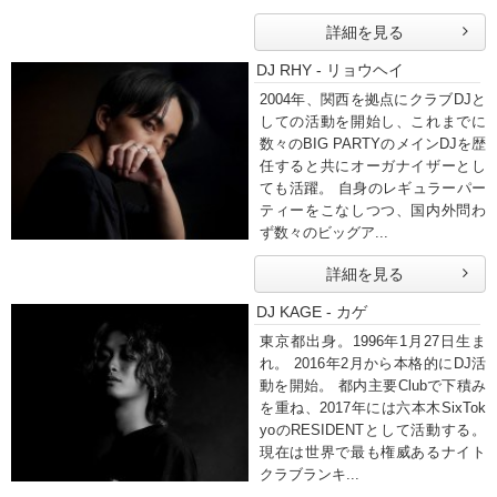
詳細を見る
DJ RHY - リョウヘイ
2004年、関西を拠点にクラブDJと
しての活動を開始し、これまでに
数々のBIG PARTYのメインDJを歴
任すると共にオーガナイザーとし
ても活躍。 自身のレギュラーパー
ティーをこなしつつ、国内外問わ
ず数々のビッグア...
詳細を見る
DJ KAGE - カゲ
東京都出身。1996年1月27日生ま
れ。 2016年2月から本格的にDJ活
動を開始。 都内主要Clubで下積み
を重ね、2017年には六本木SixTok
yoのRESIDENTとして活動する。
現在は世界で最も権威あるナイト
クラブランキ...