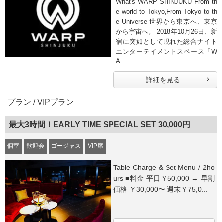
What's WARP SHINJUKU From th
e world to Tokyo,From Tokyo to th
e Universe 世界から東京へ、東京
から宇宙へ。 2018年10月26日、新
宿に突如として現れた総合ナイト
エンターテイメントスペース「W
A...
詳細を見る
プラン / VIPプラン
最大3時間！EARLY TIME SPECIAL SET 30,000円
個室
歓迎会
ゴージャス
VIP席
Table Charge & Set Menu / 2ho
urs ■料金 平日￥50,000 → 早割
価格 ￥30,000〜 週末￥75,0...