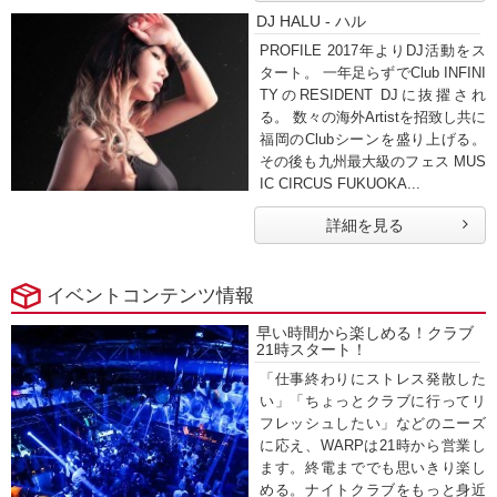
DJ HALU - ハル
PROFILE 2017年よりDJ活動をス
タート。 一年足らずでClub INFINI
TYのRESIDENT DJに抜擢され
る。 数々の海外Artistを招致し共に
福岡のClubシーンを盛り上げる。
その後も九州最大級のフェス MUS
IC CIRCUS FUKUOKA...
詳細を見る
イベントコンテンツ情報
早い時間から楽しめる！クラブ
21時スタート！
「仕事終わりにストレス発散した
い」「ちょっとクラブに行ってリ
フレッシュしたい」などのニーズ
に応え、WARPは21時から営業し
ます。終電まででも思いきり楽し
める。ナイトクラブをもっと身近