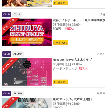
クーポンあり
渋谷
CLUB
フェス
渋谷ナイトサーキット！最大10時間飲放
08月08日(土)
19:00～
題
500円～
残50人
クーポンあり
六本木
CLUB
ALLMIX
New Lex Tokyo 六本木クラブ
08月08日(土)
21:00～
クーポンチェック
残30人
クーポンあり
六本木
CLUB
ALLMIX
東京 マハラジャ六本木 土曜日
08月08日(土)
21:00～
2500円～