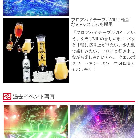
フロアハイテーブルVIP！斬新
なVIPシステムを採用!
「フロアハイテーブルVIP」とい
う、クラブVIPの新しい形！ パッ
と手軽に盛り上がりたい、少人数
で楽しみたい、フロアと行き来し
ながら楽しみたい方へ。 クエルボ
タワーヘネシータワーでSNS映え
もバッチリ！
過去イベント写真