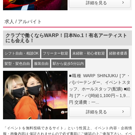
詳細を見る
求人 / アルバイト
クラブで働くならWARP！日本No.1！有名アーティスト
にも会える！
シフト自由・相談OK
フリーター歓迎
未経験・初心者歓迎
経験者優遇
髪型・髪色自由
服装自由
駅から徒歩5分以内
■職種 WARP SHINJUKU [ア・
パ]バーテンダー、イベントスタ
ッフ、ホールスタッフ(配膳) ■給
与 [ア・パ]時給1,100円～1,938
円 交通費：一...
詳細を見る
「イベントを無料投稿できるサイト」という性質上、イベント内容・企画情
報・画像内容は 保証されませんので必ず事前にご確認の上ご参加下さい。イベ