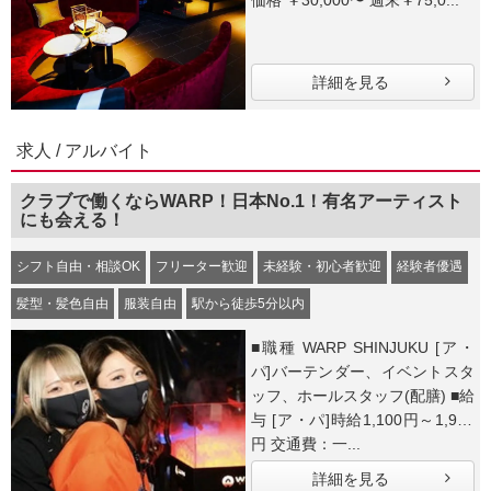
詳細を見る
求人 / アルバイト
クラブで働くならWARP！日本No.1！有名アーティスト
にも会える！
シフト自由・相談OK
フリーター歓迎
未経験・初心者歓迎
経験者優遇
髪型・髪色自由
服装自由
駅から徒歩5分以内
■職種 WARP SHINJUKU [ア・
パ]バーテンダー、イベントスタ
ッフ、ホールスタッフ(配膳) ■給
与 [ア・パ]時給1,100円～1,938
円 交通費：一...
詳細を見る