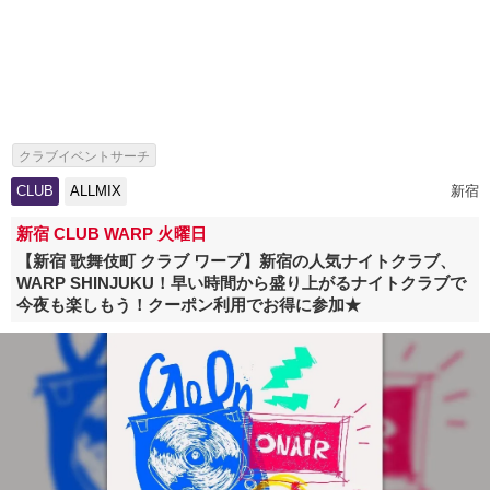
クラブイベントサーチ
海外アーティスト来日情報・芸能人出演イベント特集
CLUB
ALLMIX
新宿
新宿 CLUB WARP 火曜日
【新宿 歌舞伎町 クラブ ワープ】新宿の人気ナイトクラブ、
WARP SHINJUKU！早い時間から盛り上がるナイトクラブで
今夜も楽しもう！クーポン利用でお得に参加★