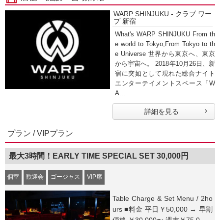
WARP SHINJUKU - クラブ ワー
プ 新宿
What's WARP SHINJUKU From th
e world to Tokyo,From Tokyo to th
e Universe 世界から東京へ、東京
から宇宙へ。 2018年10月26日、新
宿に突如として現れた総合ナイト
エンターテイメントスペース「W
A...
詳細を見る
プラン / VIPプラン
最大3時間！EARLY TIME SPECIAL SET 30,000円
個室
歓迎会
ゴージャス
VIP席
Table Charge & Set Menu / 2ho
urs ■料金 平日￥50,000 → 早割
価格 ￥30,000〜 週末￥75,0...