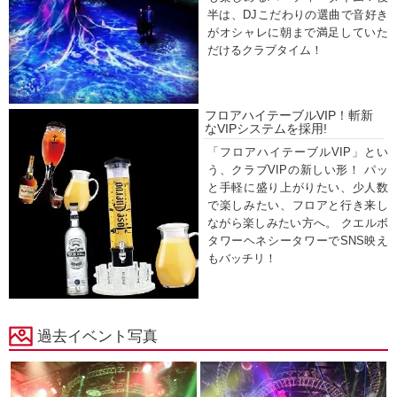
半は、DJこだわりの選曲で音好き
がオシャレに朝まで満足していた
だけるクラブタイム！
フロアハイテーブルVIP！斬新
なVIPシステムを採用!
「フロアハイテーブルVIP」とい
う、クラブVIPの新しい形！ パッ
と手軽に盛り上がりたい、少人数
で楽しみたい、フロアと行き来し
ながら楽しみたい方へ。 クエルボ
タワーヘネシータワーでSNS映え
もバッチリ！
過去イベント写真