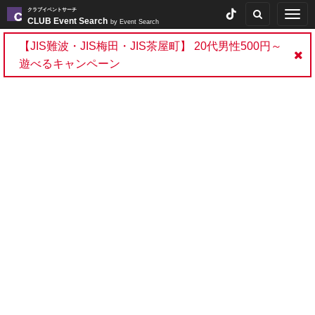
クラブイベントサーチ
Togg
CLUB Event Search
by Event Search
navig
【JIS難波・JIS梅田・JIS茶屋町】 20代男性500円～
遊べるキャンペーン