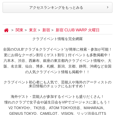
アクセスランキングをもっとみる
関東
東京
新宿
新宿 CLUB WARP 火曜日
クラブイベント情報を完全網羅
全国のCULB“クラブ＆クラブイベント”が簡単に検索・参加が可能！
更にお得なクーポン割引 ( ゲスト割引 ) 付イベントも多数掲載中！
六本木、渋谷、西麻布、銀座の東京都内クラブイベント情報や、大
阪、名古屋、仙台、博多、札幌、新潟、京都、静岡、沖縄など全国
の人気クラブイベント情報も掲載中！！
クラブイベント初心者にも人気で、芸能人や海外のアーティストの
来日情報のチェックにもおすすめ！
海外ゲスト・芸能人が参加するイベントも盛りだくさん！
憧れのクラブで女子会や誕生日会をVIPでゴージャスに楽しもう！
V2 TOKYOや、TK渋谷、ATOM TOKYO渋谷、MAHARAJA、
GENIUS TOKYO、CAMELOT、VISION、リッツ渋谷(LITTS