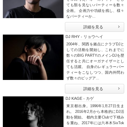
ても類を見ないパーティーを数々
企画。 企画力や功績を残し、様々
なパーティーか...
詳細を見る
DJ RHY - リョウヘイ
2004年、関西を拠点にクラブDJと
しての活動を開始し、これまでに
数々のBIG PARTYのメインDJを歴
任すると共にオーガナイザーとし
ても活躍。 自身のレギュラーパー
ティーをこなしつつ、国内外問わ
ず数々のビッグア...
詳細を見る
DJ KAGE - カゲ
東京都出身。1996年1月27日生ま
れ。 2016年2月から本格的にDJ活
動を開始。 都内主要Clubで下積み
を重ね、2017年には六本木SixTok