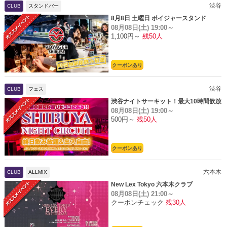
渋谷
CLUB
スタンドバー
8月8日 土曜日 ボイジャースタンド
08月08日(土)
19:00～
1,100円～
残50人
クーポンあり
渋谷
CLUB
フェス
渋谷ナイトサーキット！最大10時間飲放
08月08日(土)
19:00～
題
500円～
残50人
クーポンあり
六本木
CLUB
ALLMIX
New Lex Tokyo 六本木クラブ
08月08日(土)
21:00～
クーポンチェック
残30人