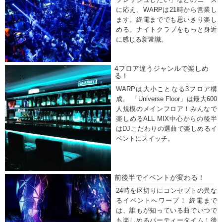
に応え、WARPは21時から営業し
ます。終電まででも思いきり楽し
める。ナイトクラブをもっと身近
に感じる新常識。
4フロア違うジャンルで楽しめ
る！
WARPは大小ことなる3フロア構
成。 「Universe Floor」は最大600
人規模のメインフロア！みんなで
楽しめるALL MIX中心からの後半
はDJこだわりの選曲で楽しめるイ
ベントにスイッチ。
前後半でイベントが変わる！
24時を区切りにコンセプトの異な
るイベントへワープ！ 終電まで
は、誰もが知っている曲でいつで
も楽しめるパーティータイム！後