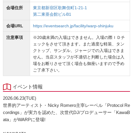
会場住所
東京都新宿区歌舞伎町1-21-1
第二東亜会館ビルB1
会場URL
https://eventsearch.jp/facility/warp-shinjuku
注意事項
※20歳未満の入場はできません。入場の際ＩＤチ
ェックをさせて頂きます。また過度な軽装、タン
クトップ、サンダル、ジャージでの入場はできま
せん。当店スタッフが不適切と判断した場合は入
場をお断りさせて頂く場合も御座いますので予め
ご了承下さい。
イベント情報
2026.06.23(TUE)
世界的アーティスト・Nicky Romero主宰レーベル「Protocol Re
cordings」が実力を認めた、次世代DJ/プロデューサー「KawaB
ata」がWARPに登場!