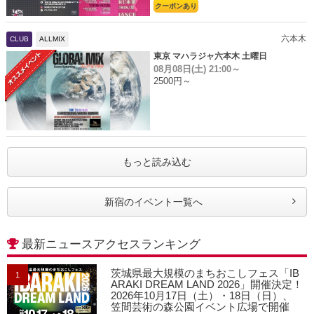
クーポンあり
六本木
CLUB
ALLMIX
東京 マハラジャ六本木 土曜日
08月08日(土)
21:00～
2500円～
もっと読み込む
新宿のイベント一覧へ
最新ニュースアクセスランキング
茨城県最大規模のまちおこしフェス「IB
1
ARAKI DREAM LAND 2026」開催決定！
2026年10月17日（土）・18日（日）、
笠間芸術の森公園イベント広場で開催