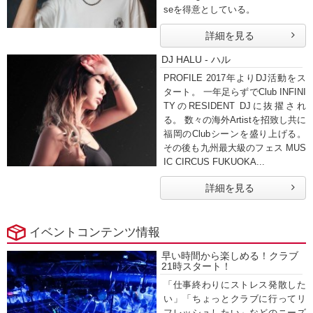
seを得意としている。
詳細を見る
DJ HALU - ハル
PROFILE 2017年よりDJ活動をス
タート。 一年足らずでClub INFINI
TYのRESIDENT DJに抜擢され
る。 数々の海外Artistを招致し共に
福岡のClubシーンを盛り上げる。
その後も九州最大級のフェス MUS
IC CIRCUS FUKUOKA...
詳細を見る
イベントコンテンツ情報
早い時間から楽しめる！クラブ
21時スタート！
「仕事終わりにストレス発散した
い」「ちょっとクラブに行ってリ
フレッシュしたい」などのニーズ