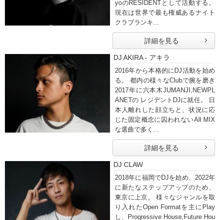
yoのRESIDENTとして活動する。
現在は世界で最も権威あるナイト
クラブランキ...
詳細を見る
DJ AKIRA - アキラ
2016年から本格的にDJ活動を始め
る。 都内の様々なClubで腕を磨き
2017年に六本木JUMANJI,NEWPL
ANETの レジデントDJに就任。 日
本人離れした顔立ちと、状況に応
じた固定概念に囚われないAll MIX
な選曲で多く...
詳細を見る
DJ CLAW
2018年に福岡でDJを始め、2022年
に新たなステップアップのため、
東京に上京。 様々なジャンルを取
り入れたOpen Formatを主にPlay
し、Progressive House,Future Hou