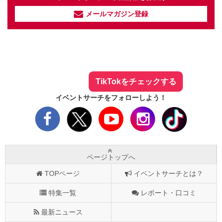
メールマガジン登録
イベントサーチ - TikTok
人気のお店を動画で配信中！
気になる今話題の人気情報も
最新のイベント情報やお得なクーポン
まとめてTikTokでチェックしよう！
TikTokをチェックする
イベントサーチをフォローしよう！
ページトップへ
TOPページ
イベントサーチとは？
特集一覧
レポート・口コミ
最新ニュース