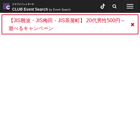
クラブイベントサーチ
Togg
CLUB Event Search
by Event Search
navig
【JIS難波・JIS梅田・JIS茶屋町】 20代男性500円～
遊べるキャンペーン