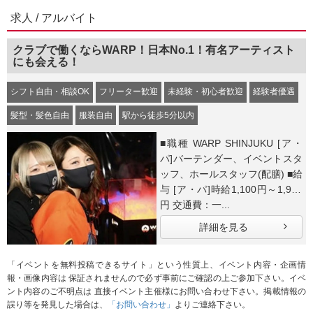
求人 / アルバイト
クラブで働くならWARP！日本No.1！有名アーティスト
にも会える！
シフト自由・相談OK
フリーター歓迎
未経験・初心者歓迎
経験者優遇
髪型・髪色自由
服装自由
駅から徒歩5分以内
■職種 WARP SHINJUKU [ア・
パ]バーテンダー、イベントスタ
ッフ、ホールスタッフ(配膳) ■給
与 [ア・パ]時給1,100円～1,938
円 交通費：一...
詳細を見る
「イベントを無料投稿できるサイト」という性質上、イベント内容・企画情
報・画像内容は 保証されませんので必ず事前にご確認の上ご参加下さい。イベ
ント内容のご不明点は 直接イベント主催様にお問い合わせ下さい。掲載情報の
誤り等を発見した場合は、
「お問い合わせ」
よりご連絡下さい。