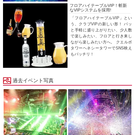
フロアハイテーブルVIP！斬新
なVIPシステムを採用!
「フロアハイテーブルVIP」とい
う、クラブVIPの新しい形！ パッ
と手軽に盛り上がりたい、少人数
で楽しみたい、フロアと行き来し
ながら楽しみたい方へ。 クエルボ
タワーヘネシータワーでSNS映え
もバッチリ！
過去イベント写真