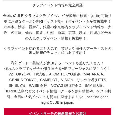
クラブイベント情報を完全網羅
全国のCULB“クラブ＆クラブイベント”が簡単に検索・参加が可能！
更にお得なクーポン割引 ( ゲスト割引 ) 付イベントも多数掲載中！
六本木、渋谷、西麻布、銀座の東京都内クラブイベント情報や、大
阪、名古屋、仙台、博多、札幌、新潟、京都、静岡、沖縄など全国
の人気クラブイベント情報も掲載中！！
クラブイベント初心者にも人気で、芸能人や海外のアーティストの
来日情報のチェックにもおすすめ！
海外ゲスト・芸能人が参加するイベントも盛りだくさん！
憧れのクラブで女子会や誕生日会をVIPでゴージャスに楽しもう！
V2 TOKYOや、TK渋谷、ATOM TOKYO渋谷、MAHARAJA、
GENIUS TOKYO、CAMELOT、VISION、リッツ渋谷(LITTS
SHIBUYA)、RAISE 銀座、VOYAGER STAND、BAMBI大阪、
HERBIE広島などのイベント情報・クーポン割引情報や、ゲスト割
引、今日の人気イベントも簡単に探せます！ you can find good
night CLUB in japan.
イベントサーチの最新情報をお届け