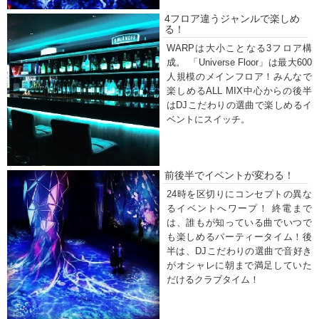
4フロア違うジャンルで楽しめ
る！
WARPは大小ことなる3フロア構
成。 「Universe Floor」は最大600
人規模のメインフロア！みんなで
楽しめるALL MIX中心からの後半
はDJこだわりの選曲で楽しめるイ
ベントにスイッチ。
前後半でイベントが変わる！
24時を区切りにコンセプトの異な
るイベントへワープ！ 終電まで
は、誰もが知っている曲でいつで
も楽しめるパーティータイム！後
半は、DJこだわりの選曲で音好き
がオシャレに朝まで満足していた
だけるクラブタイム！