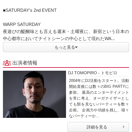
■SATURDAY's 2nd EVENT
WARP SATURDAY
夜遊びの醍醐味とも言える週末・土曜夜に、新宿という日本の
中心都市においてナイトシーンの中心として現れたWA...
もっと見る
出演者情報
DJ TOMOPIRO - トモピロ
2004年にDJ活動をスタート。活動
開始直後には数々のBIG PARTYに
参加。 最高のエンターテイメント
を常に考え、オーガナイザーとし
ても類を見ないパーティーを数々
企画。 企画力や功績を残し、様々
なパーティーか...
詳細を見る