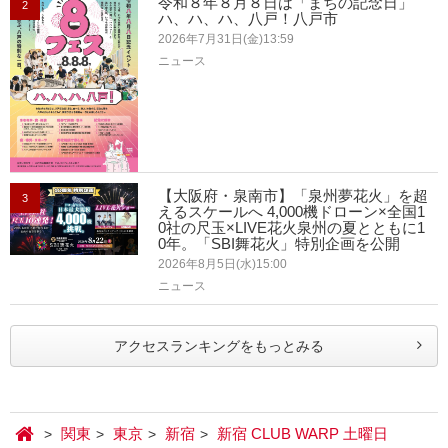
令和８年８月８日は「まちの記念日」
2
ハ、ハ、ハ、八戸！八戸市
2026年7月31日(金)13:59
ニュース
【大阪府・泉南市】「泉州夢花火」を超
3
えるスケールへ 4,000機ドローン×全国1
0社の尺玉×LIVE花火泉州の夏とともに1
0年。「SBI舞花火」特別企画を公開
2026年8月5日(水)15:00
ニュース
アクセスランキングをもっとみる
関東
東京
新宿
新宿 CLUB WARP 土曜日