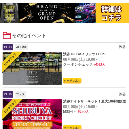
その他イベント
渋谷
CLUB
ALLMIX
渋谷 DJ BAR リッツ LITTS
08月08日(土)
19:00～
クーポンチェック
残43人
クーポンあり
渋谷
CLUB
フェス
渋谷ナイトサーキット！最大10時間飲放
08月08日(土)
19:00～
題
500円～
残50人
クーポンあり