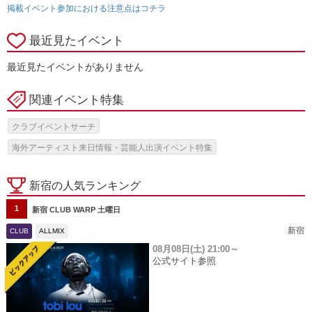
掲載イベント参加における注意点はコチラ
最近見たイベント
最近見たイベントがありません
関連イベント特集
クラブイベントサーチ
海外アーティスト来日情報・芸能人出演イベント特集
新宿の人気ランキング
1
新宿 CLUB WARP 土曜日
新宿
CLUB
ALLMIX
08月08日(土)
21:00～
公式サイト参照