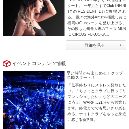
タート。 一年足らずでClub INFINI
TYのRESIDENT DJに抜擢され
る。 数々の海外Artistを招致し共に
福岡のClubシーンを盛り上げる。
その後も九州最大級のフェス MUS
IC CIRCUS FUKUOKA...
詳細を見る
イベントコンテンツ情報
早い時間から楽しめる！クラブ
21時スタート！
「仕事終わりにストレス発散した
い」「ちょっとクラブに行ってリ
フレッシュしたい」などのニーズ
に応え、WARPは21時から営業し
ます。終電まででも思いきり楽し
める。ナイトクラブをもっと身近
に感じる新常識。