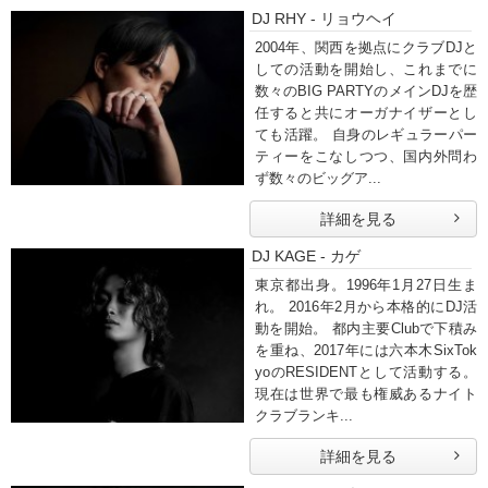
DJ RHY - リョウヘイ
2004年、関西を拠点にクラブDJと
しての活動を開始し、これまでに
数々のBIG PARTYのメインDJを歴
任すると共にオーガナイザーとし
ても活躍。 自身のレギュラーパー
ティーをこなしつつ、国内外問わ
ず数々のビッグア...
詳細を見る
DJ KAGE - カゲ
東京都出身。1996年1月27日生ま
れ。 2016年2月から本格的にDJ活
動を開始。 都内主要Clubで下積み
を重ね、2017年には六本木SixTok
yoのRESIDENTとして活動する。
現在は世界で最も権威あるナイト
クラブランキ...
詳細を見る