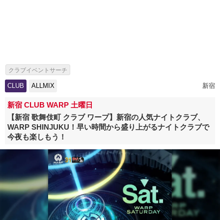
クラブイベントサーチ
海外アーティスト来日情報・芸能人出演イベント特集
CLUB
ALLMIX
新宿
新宿 CLUB WARP 土曜日
【新宿 歌舞伎町 クラブ ワープ】新宿の人気ナイトクラブ、
WARP SHINJUKU！早い時間から盛り上がるナイトクラブで
今夜も楽しもう！