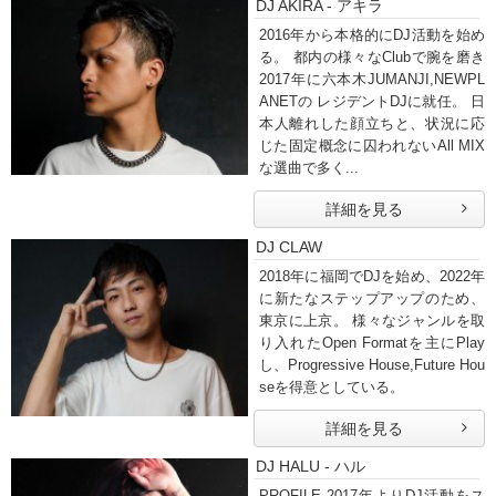
DJ AKIRA - アキラ
2016年から本格的にDJ活動を始め
る。 都内の様々なClubで腕を磨き
2017年に六本木JUMANJI,NEWPL
ANETの レジデントDJに就任。 日
本人離れした顔立ちと、状況に応
じた固定概念に囚われないAll MIX
な選曲で多く...
詳細を見る
DJ CLAW
2018年に福岡でDJを始め、2022年
に新たなステップアップのため、
東京に上京。 様々なジャンルを取
り入れたOpen Formatを主にPlay
し、Progressive House,Future Hou
seを得意としている。
詳細を見る
DJ HALU - ハル
PROFILE 2017年よりDJ活動をス